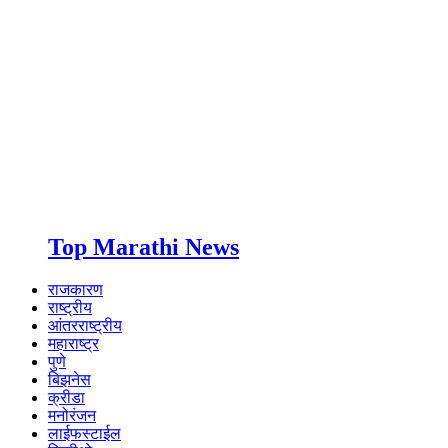
Top Marathi News
राजकारण
राष्ट्रीय
आंतरराष्ट्रीय
महाराष्ट्र
पुणे
बिझनेस
क्रीडा
मनोरंजन
लाईफस्टाईल