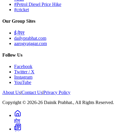
#Petrol Diesel Price Hike
#cricket
Our Group Sites
ई-पेपर
dailyprabhat.com
aarogyajagar.com
Follow Us
Facebook
Twitter / X
Instagram
YouTube
About Us
|
Contact Us
|
Privacy Policy
Copyright © 2026-26 Dainik Prabhat., All Rights Reserved.
होम