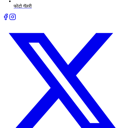
फोटो गॅलरी