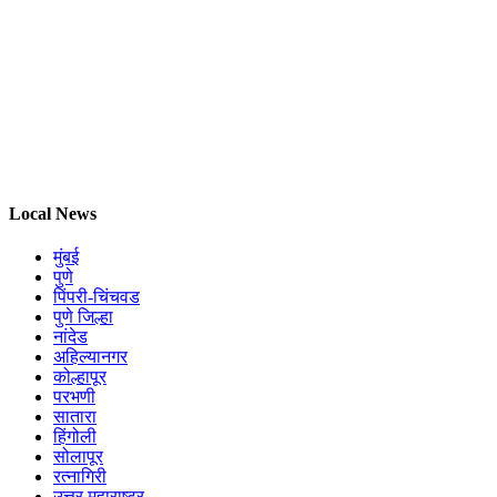
Local News
मुंबई
पुणे
पिंपरी-चिंचवड
पुणे जिल्हा
नांदेड
अहिल्यानगर
कोल्हापूर
परभणी
सातारा
हिंगोली
सोलापूर
रत्नागिरी
उत्तर महाराष्ट्र