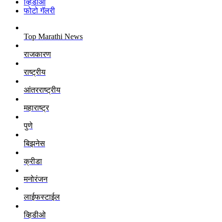
व्हिडीओ
फोटो गॅलरी
Top Marathi News
राजकारण
राष्ट्रीय
आंतरराष्ट्रीय
महाराष्ट्र
पुणे
बिझनेस
क्रीडा
मनोरंजन
लाईफस्टाईल
व्हिडीओ