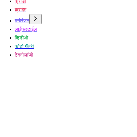
क्रीडा
क्राईम
मनोरंजन
लाईफस्टाईल
व्हिडीओ
फोटो गॅलरी
टेक्नोलॉजी