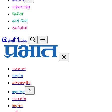
मनोरंजन
लाईफस्टाईल
व्हिडीओ
फोटो गॅलरी
टेक्नोलॉजी
होम
ई-पेपर
राजकारण
राष्ट्रीय
आंतरराष्ट्रीय
महाराष्ट्र
संपादकीय
बिझनेस