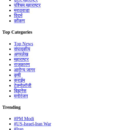
पश्चिम महाराष्ट्र
मराठवाडा
विदर्भ
कोंकण
Top Categories
Top News
संपादकीय
अग्रलेख
महाराष्ट्र
राजकारण
आरोग्य जागर
कृषी
क्राईम
टेक्नोलॉजी
बिझनेस
मनोरंजन
Trending
#PM Modi
#US-Israel-Iran War
#Iran