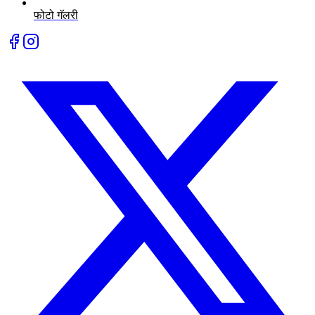
फोटो गॅलरी