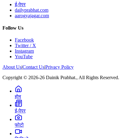
ई-पेपर
dailyprabhat.com
aarogyajagar.com
Follow Us
Facebook
Twitter / X
Instagram
YouTube
About Us
|
Contact Us
|
Privacy Policy
Copyright © 2026-26 Dainik Prabhat., All Rights Reserved.
होम
ई-पेपर
फोटो