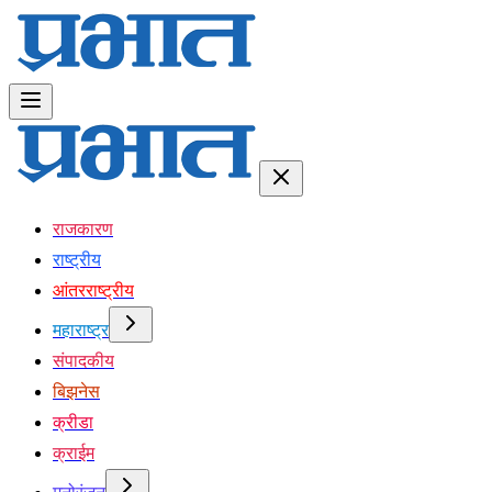
राजकारण
राष्ट्रीय
आंतरराष्ट्रीय
महाराष्ट्र
संपादकीय
बिझनेस
क्रीडा
क्राईम