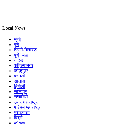
Local News
मुंबई
पुणे
पिंपरी-चिंचवड
पुणे जिल्हा
नांदेड
अहिल्यानगर
कोल्हापूर
परभणी
सातारा
हिंगोली
सोलापूर
रत्नागिरी
उत्तर महाराष्ट्र
पश्चिम महाराष्ट्र
मराठवाडा
विदर्भ
कोंकण