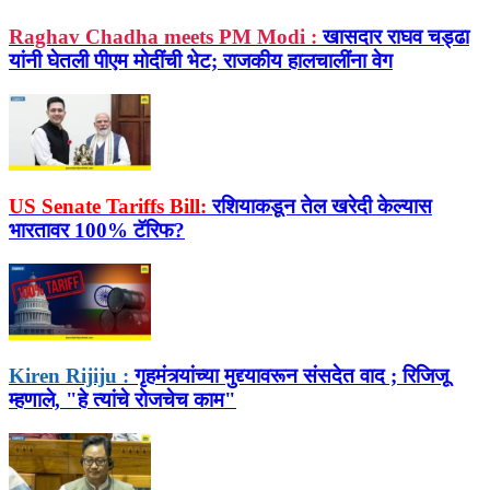
Raghav Chadha meets PM Modi :
खासदार राघव चड्ढा
यांनी घेतली पीएम मोदींची भेट; राजकीय हालचालींना वेग
US Senate Tariffs Bill:
रशियाकडून तेल खरेदी केल्यास
भारतावर 100% टॅरिफ?
Kiren Rijiju :
गृहमंत्र्यांच्या मुद्द्यावरून संसदेत वाद ; रिजिजू
म्हणाले, "हे त्यांचे रोजचेच काम"