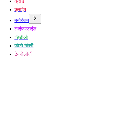
क्रीडा
क्राईम
मनोरंजन
लाईफस्टाईल
व्हिडीओ
फोटो गॅलरी
टेक्नोलॉजी