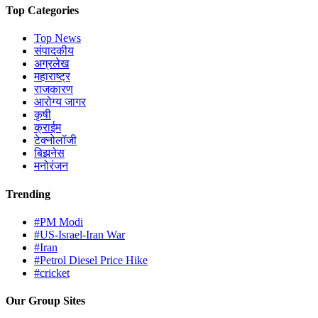
Top Categories
Top News
संपादकीय
अग्रलेख
महाराष्ट्र
राजकारण
आरोग्य जागर
कृषी
क्राईम
टेक्नोलॉजी
बिझनेस
मनोरंजन
Trending
#PM Modi
#US-Israel-Iran War
#Iran
#Petrol Diesel Price Hike
#cricket
Our Group Sites