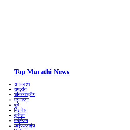
Top Marathi News
राजकारण
राष्ट्रीय
आंतरराष्ट्रीय
महाराष्ट्र
पुणे
बिझनेस
क्रीडा
मनोरंजन
लाईफस्टाईल