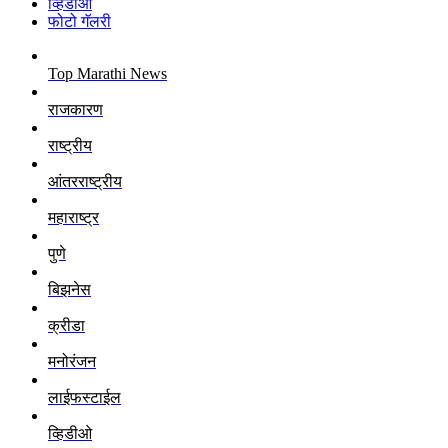
व्हिडीओ
फोटो गॅलरी
Top Marathi News
राजकारण
राष्ट्रीय
आंतरराष्ट्रीय
महाराष्ट्र
पुणे
बिझनेस
क्रीडा
मनोरंजन
लाईफस्टाईल
व्हिडीओ