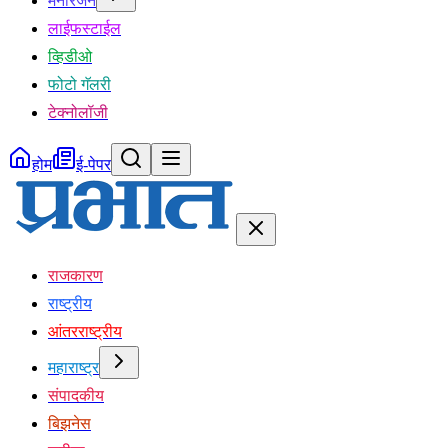
मनोरंजन
लाईफस्टाईल
व्हिडीओ
फोटो गॅलरी
टेक्नोलॉजी
होम
ई-पेपर
राजकारण
राष्ट्रीय
आंतरराष्ट्रीय
महाराष्ट्र
संपादकीय
बिझनेस