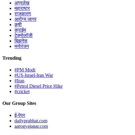
अग्रलेख
महाराष्ट्र
राजकारण
आरोग्य जागर
कृषी
क्राईम
टेक्नोलॉजी
बिझनेस
मनोरंजन
Trending
#PM Modi
#US-Israel-Iran War
#Iran
#Petrol Diesel Price Hike
#cricket
Our Group Sites
ई-पेपर
dailyprabhat.com
aarogyajagar.com