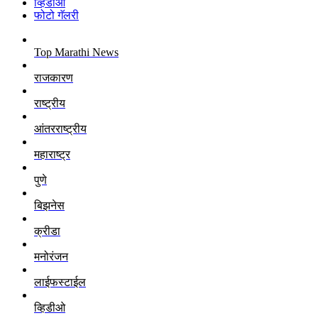
व्हिडीओ
फोटो गॅलरी
Top Marathi News
राजकारण
राष्ट्रीय
आंतरराष्ट्रीय
महाराष्ट्र
पुणे
बिझनेस
क्रीडा
मनोरंजन
लाईफस्टाईल
व्हिडीओ