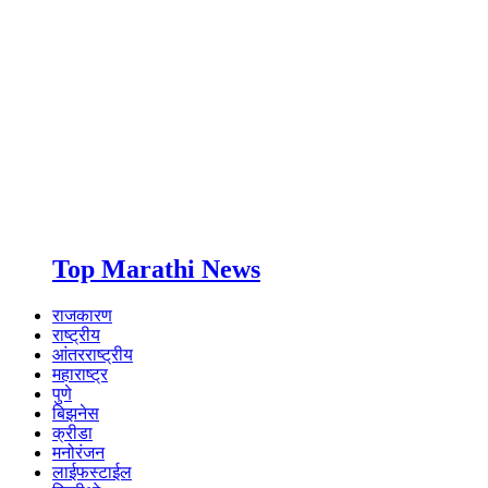
Top Marathi News
राजकारण
राष्ट्रीय
आंतरराष्ट्रीय
महाराष्ट्र
पुणे
बिझनेस
क्रीडा
मनोरंजन
लाईफस्टाईल