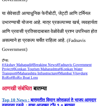
या सेवेसाठी अत्याधुनिक फेरीबोटी, जेट्टी आणि टर्मिनल
उभारण्याची योजना आहे. मात्र प्रकल्पाच्या खर्च, व्यवहार्यता
आणि प्रवासी प्रतिसादाबाबत वेळोवेळी प्रश्न उपस्थित होत
असल्याने हा प्रकल्प चर्चेत राहिला आहे. (Fadnavis
Government)
टॅग्स:
#
Akshay Mahapadi
#
Breaking News
#
Fadnavis Government
Project
#
Konkan Tourism Maharashtra
#
Konkan Water
Transport
#
Maharashtra Infrastructure
#
Mumbai Vijaydurg
RoRo
#
RoRo Boat Loss
आणखी संबंधित
बातम्या
Top 10 News :
बारामतीत विमान कोसळलं ते भाजप आमदार
ढसाढसा रडले..; वाचा आजच्या टॉप १ ० बातम्या