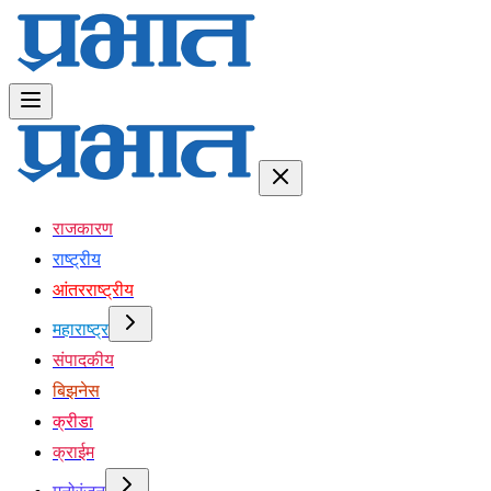
राजकारण
राष्ट्रीय
आंतरराष्ट्रीय
महाराष्ट्र
संपादकीय
बिझनेस
क्रीडा
क्राईम