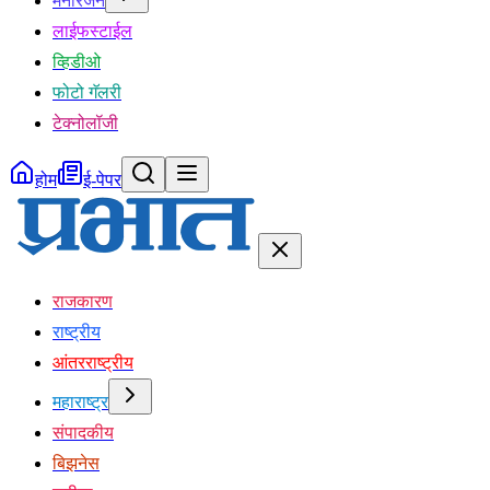
मनोरंजन
लाईफस्टाईल
व्हिडीओ
फोटो गॅलरी
टेक्नोलॉजी
होम
ई-पेपर
राजकारण
राष्ट्रीय
आंतरराष्ट्रीय
महाराष्ट्र
संपादकीय
बिझनेस