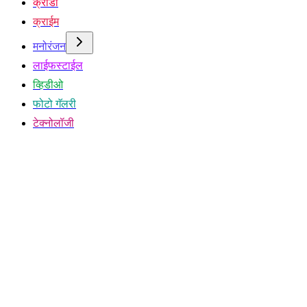
क्रीडा
क्राईम
मनोरंजन
लाईफस्टाईल
व्हिडीओ
फोटो गॅलरी
टेक्नोलॉजी