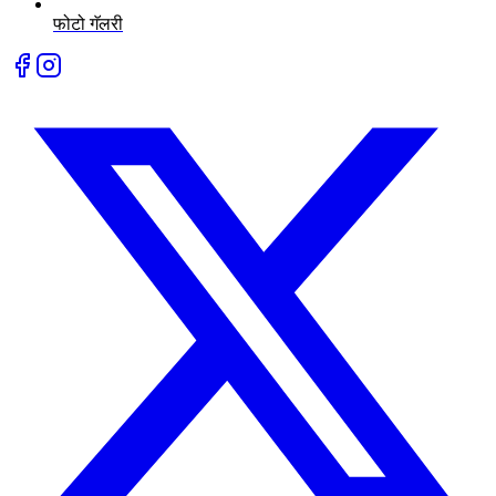
फोटो गॅलरी