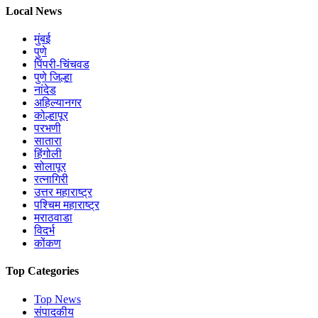
Local News
मुंबई
पुणे
पिंपरी-चिंचवड
पुणे जिल्हा
नांदेड
अहिल्यानगर
कोल्हापूर
परभणी
सातारा
हिंगोली
सोलापूर
रत्नागिरी
उत्तर महाराष्ट्र
पश्चिम महाराष्ट्र
मराठवाडा
विदर्भ
कोंकण
Top Categories
Top News
संपादकीय