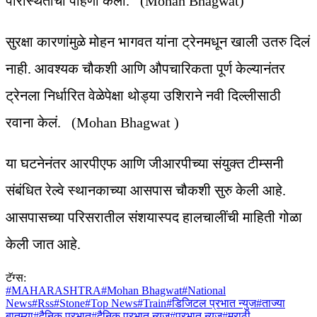
परिस्थितीची पाहणी केली. (Mohan Bhagwat)
सुरक्षा कारणांमुळे मोहन भागवत यांना ट्रेनमधून खाली उतरु दिलं
नाही. आवश्यक चौकशी आणि औपचारिकता पूर्ण केल्यानंतर
ट्रेनला निर्धारित वेळेपेक्षा थोड्या उशिराने नवी दिल्लीसाठी
रवाना केलं. (Mohan Bhagwat )
या घटनेनंतर आरपीएफ आणि जीआरपीच्या संयुक्त टीम्सनी
संबंधित रेल्वे स्थानकाच्या आसपास चौकशी सुरु केली आहे.
आसपासच्या परिसरातील संशयास्पद हालचालींची माहिती गोळा
केली जात आहे.
टॅग्स:
#
MAHARASHTRA
#
Mohan Bhagwat
#
National
News
#
Rss
#
Stone
#
Top News
#
Train
#
डिजिटल प्रभात न्युज
#
ताज्या
बातम्या
#
दैनिक प्रभात
#
दैनिक प्रभात न्युज
#
प्रभात न्युज
#
मराठी