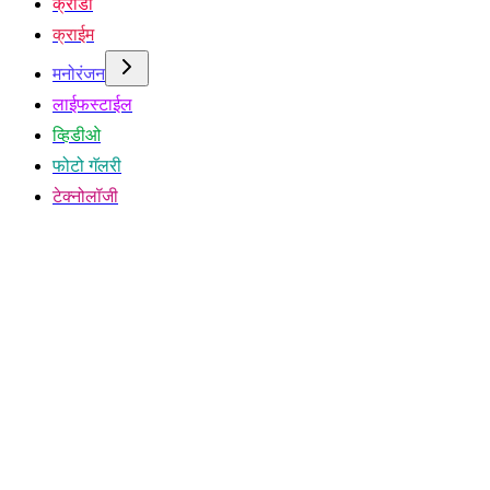
क्रीडा
क्राईम
मनोरंजन
लाईफस्टाईल
व्हिडीओ
फोटो गॅलरी
टेक्नोलॉजी