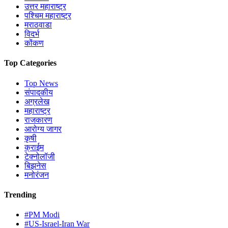
उत्तर महाराष्ट्र
पश्चिम महाराष्ट्र
मराठवाडा
विदर्भ
कोंकण
Top Categories
Top News
संपादकीय
अग्रलेख
महाराष्ट्र
राजकारण
आरोग्य जागर
कृषी
क्राईम
टेक्नोलॉजी
बिझनेस
मनोरंजन
Trending
#PM Modi
#US-Israel-Iran War