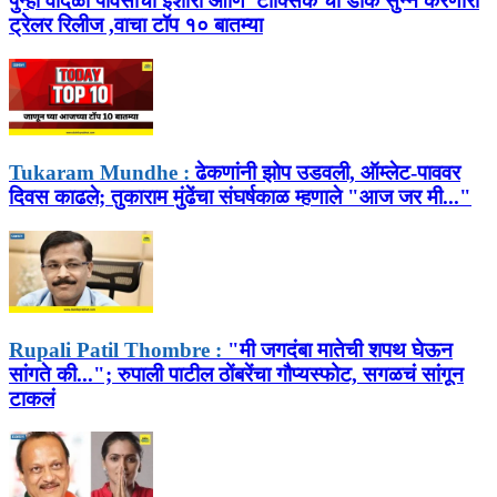
पुन्हा वादळी पावसाचा इशारा आणि 'टॉक्सिक'चा डोकं सुन्न करणारा
ट्रेलर रिलीज ,वाचा टॉप १० बातम्या
Tukaram Mundhe :
ढेकणांनी झोप उडवली, ऑम्लेट-पाववर
दिवस काढले; तुकाराम मुंढेंचा संघर्षकाळ म्हणाले "आज जर मी..."
Rupali Patil Thombre :
"मी जगदंबा मातेची शपथ घेऊन
सांगते की..."; रुपाली पाटील ठोंबरेंचा गौप्यस्फोट, सगळचं सांगून
टाकलं