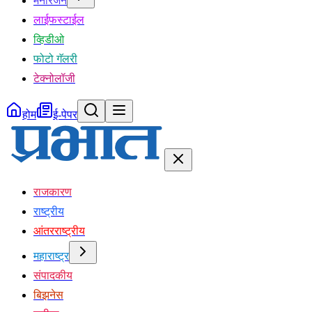
मनोरंजन
लाईफस्टाईल
व्हिडीओ
फोटो गॅलरी
टेक्नोलॉजी
होम
ई-पेपर
राजकारण
राष्ट्रीय
आंतरराष्ट्रीय
महाराष्ट्र
संपादकीय
बिझनेस