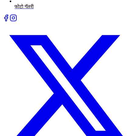
फोटो गॅलरी