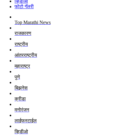
व्हिडीओ
फोटो गॅलरी
Top Marathi News
राजकारण
राष्ट्रीय
आंतरराष्ट्रीय
महाराष्ट्र
पुणे
बिझनेस
क्रीडा
मनोरंजन
लाईफस्टाईल
व्हिडीओ