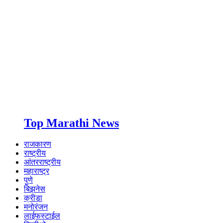
Top Marathi News
राजकारण
राष्ट्रीय
आंतरराष्ट्रीय
महाराष्ट्र
पुणे
बिझनेस
क्रीडा
मनोरंजन
लाईफस्टाईल