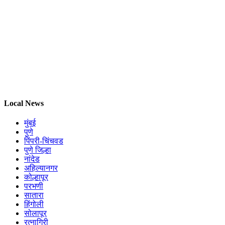
Local News
मुंबई
पुणे
पिंपरी-चिंचवड
पुणे जिल्हा
नांदेड
अहिल्यानगर
कोल्हापूर
परभणी
सातारा
हिंगोली
सोलापूर
रत्नागिरी