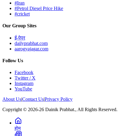
#Iran
#Petrol Diesel Price Hike
#cricket
Our Group Sites
ई-पेपर
dailyprabhat.com
aarogyajagar.com
Follow Us
Facebook
Twitter / X
Instagram
YouTube
About Us
|
Contact Us
|
Privacy Policy
Copyright © 2026-26 Dainik Prabhat., All Rights Reserved.
होम