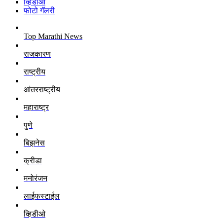
व्हिडीओ
फोटो गॅलरी
Top Marathi News
राजकारण
राष्ट्रीय
आंतरराष्ट्रीय
महाराष्ट्र
पुणे
बिझनेस
क्रीडा
मनोरंजन
लाईफस्टाईल
व्हिडीओ