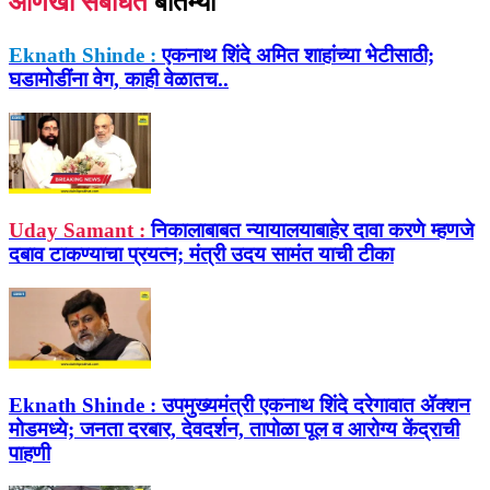
आणखी संबंधित
बातम्या
Eknath Shinde :
एकनाथ शिंदे अमित शाहांच्या भेटीसाठी;
घडामोडींना वेग, काही वेळातच..
Uday Samant :
निकालाबाबत न्यायालयाबाहेर दावा करणे म्हणजे
दबाव टाकण्याचा प्रयत्न; मंत्री उदय सामंत याची टीका
Eknath Shinde :
उपमुख्यमंत्री एकनाथ शिंदे दरेगावात ॲक्शन
मोडमध्ये; जनता दरबार, देवदर्शन, तापोळा पूल व आरोग्य केंद्राची
पाहणी