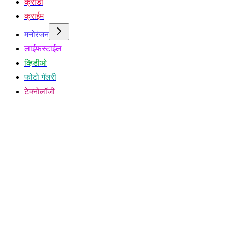
क्रीडा
क्राईम
मनोरंजन
लाईफस्टाईल
व्हिडीओ
फोटो गॅलरी
टेक्नोलॉजी