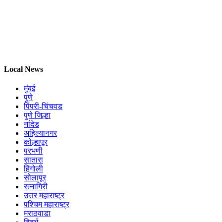
Local News
मुंबई
पुणे
पिंपरी-चिंचवड
पुणे जिल्हा
नांदेड
अहिल्यानगर
कोल्हापूर
परभणी
सातारा
हिंगोली
सोलापूर
रत्नागिरी
उत्तर महाराष्ट्र
पश्चिम महाराष्ट्र
मराठवाडा