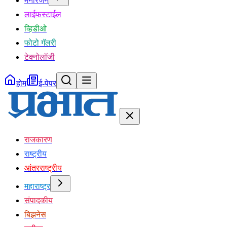
मनोरंजन
लाईफस्टाईल
व्हिडीओ
फोटो गॅलरी
टेक्नोलॉजी
होम
ई-पेपर
राजकारण
राष्ट्रीय
आंतरराष्ट्रीय
महाराष्ट्र
संपादकीय
बिझनेस