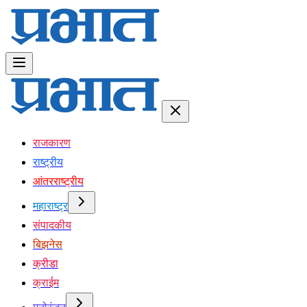
राजकारण
राष्ट्रीय
आंतरराष्ट्रीय
महाराष्ट्र
संपादकीय
बिझनेस
क्रीडा
क्राईम