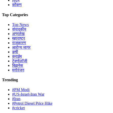
विदर्भ
कोंकण
Top Categories
Top News
संपादकीय
अग्रलेख
महाराष्ट्र
राजकारण
आरोग्य जागर
कृषी
क्राईम
टेक्नोलॉजी
बिझनेस
मनोरंजन
Trending
#PM Modi
#US-Israel-Iran War
#Iran
#Petrol Diesel Price Hike
#cricket