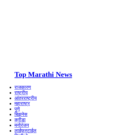
Top Marathi News
राजकारण
राष्ट्रीय
आंतरराष्ट्रीय
महाराष्ट्र
पुणे
बिझनेस
क्रीडा
मनोरंजन
लाईफस्टाईल