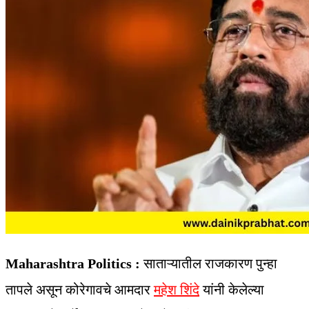
Maharashtra Politics :
साताऱ्यातील राजकारण पुन्हा
तापले असून कोरेगावचे आमदार
महेश शिंदे
यांनी केलेल्या