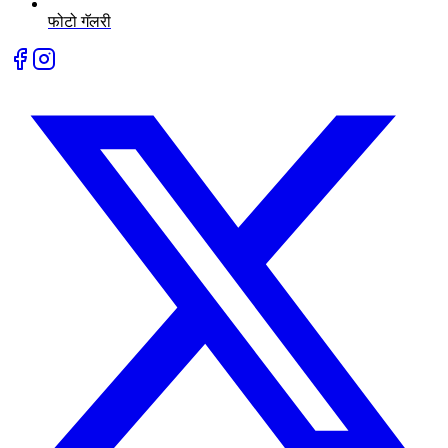
फोटो गॅलरी