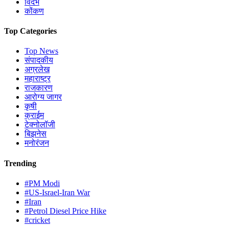
विदर्भ
कोंकण
Top Categories
Top News
संपादकीय
अग्रलेख
महाराष्ट्र
राजकारण
आरोग्य जागर
कृषी
क्राईम
टेक्नोलॉजी
बिझनेस
मनोरंजन
Trending
#PM Modi
#US-Israel-Iran War
#Iran
#Petrol Diesel Price Hike
#cricket