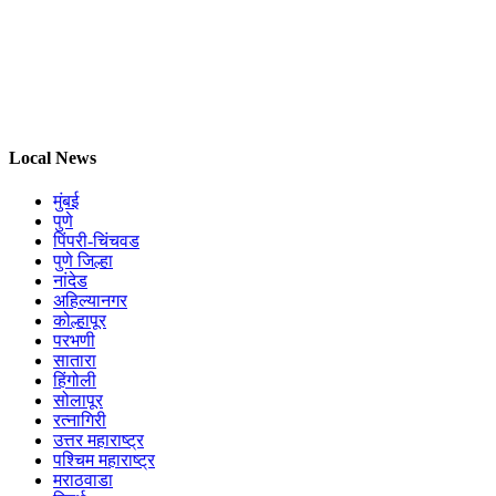
Local News
मुंबई
पुणे
पिंपरी-चिंचवड
पुणे जिल्हा
नांदेड
अहिल्यानगर
कोल्हापूर
परभणी
सातारा
हिंगोली
सोलापूर
रत्नागिरी
उत्तर महाराष्ट्र
पश्चिम महाराष्ट्र
मराठवाडा