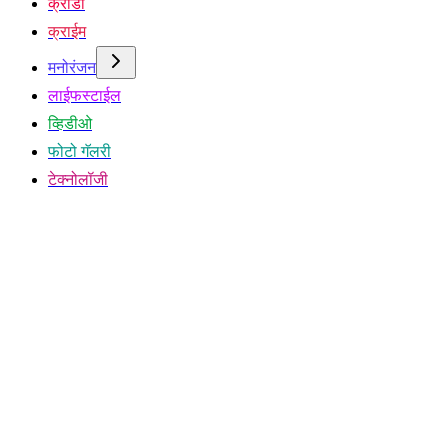
क्रीडा
क्राईम
मनोरंजन
लाईफस्टाईल
व्हिडीओ
फोटो गॅलरी
टेक्नोलॉजी