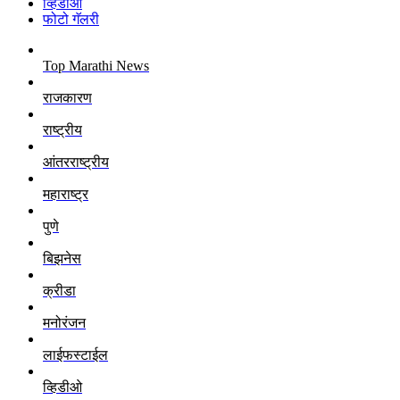
व्हिडीओ
फोटो गॅलरी
Top Marathi News
राजकारण
राष्ट्रीय
आंतरराष्ट्रीय
महाराष्ट्र
पुणे
बिझनेस
क्रीडा
मनोरंजन
लाईफस्टाईल
व्हिडीओ