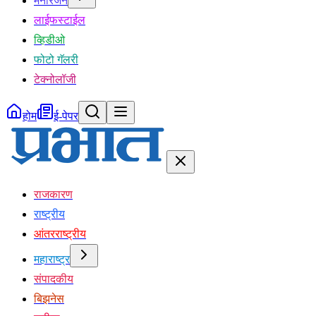
मनोरंजन
लाईफस्टाईल
व्हिडीओ
फोटो गॅलरी
टेक्नोलॉजी
होम
ई-पेपर
राजकारण
राष्ट्रीय
आंतरराष्ट्रीय
महाराष्ट्र
संपादकीय
बिझनेस