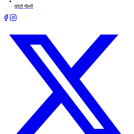
फोटो गॅलरी