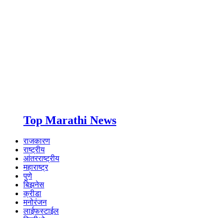
Top Marathi News
राजकारण
राष्ट्रीय
आंतरराष्ट्रीय
महाराष्ट्र
पुणे
बिझनेस
क्रीडा
मनोरंजन
लाईफस्टाईल