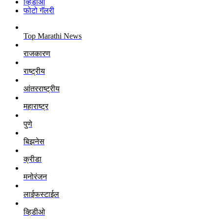
व्हिडीओ
फोटो गॅलरी
Top Marathi News
राजकारण
राष्ट्रीय
आंतरराष्ट्रीय
महाराष्ट्र
पुणे
बिझनेस
क्रीडा
मनोरंजन
लाईफस्टाईल
व्हिडीओ