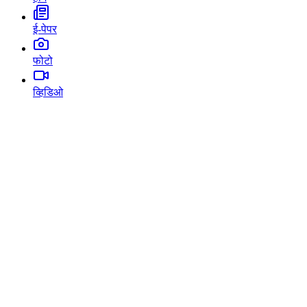
ई-पेपर
फोटो
व्हिडिओ