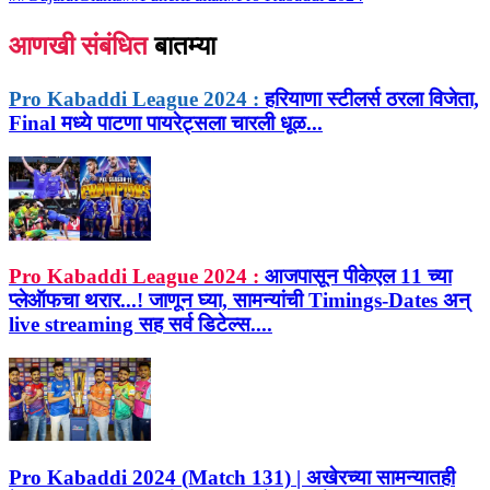
आणखी संबंधित
बातम्या
Pro Kabaddi League 2024 :
हरियाणा स्टीलर्स ठरला विजेता,
Final मध्ये पाटणा पायरेट्सला चारली धूळ...
Pro Kabaddi League 2024 :
आजपासून पीकेएल 11 च्या
प्लेऑफचा थरार...! जाणून घ्या, सामन्यांची Timings-Dates अन्
live streaming सह सर्व डिटेल्स....
Pro Kabaddi 2024 (Match 131) | अखेरच्या सामन्यातही