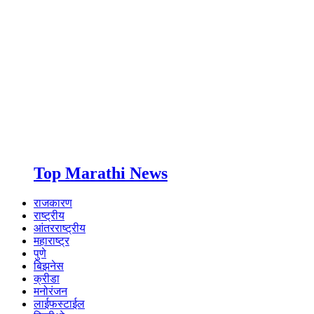
Top Marathi News
राजकारण
राष्ट्रीय
आंतरराष्ट्रीय
महाराष्ट्र
पुणे
बिझनेस
क्रीडा
मनोरंजन
लाईफस्टाईल