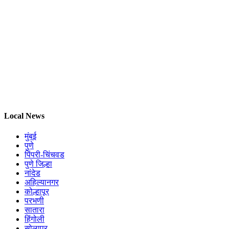
Local News
मुंबई
पुणे
पिंपरी-चिंचवड
पुणे जिल्हा
नांदेड
अहिल्यानगर
कोल्हापूर
परभणी
सातारा
हिंगोली
सोलापूर