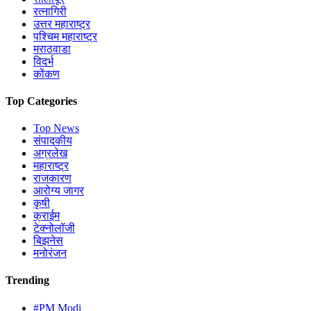
रत्नागिरी
उत्तर महाराष्ट्र
पश्चिम महाराष्ट्र
मराठवाडा
विदर्भ
कोंकण
Top Categories
Top News
संपादकीय
अग्रलेख
महाराष्ट्र
राजकारण
आरोग्य जागर
कृषी
क्राईम
टेक्नोलॉजी
बिझनेस
मनोरंजन
Trending
#PM Modi