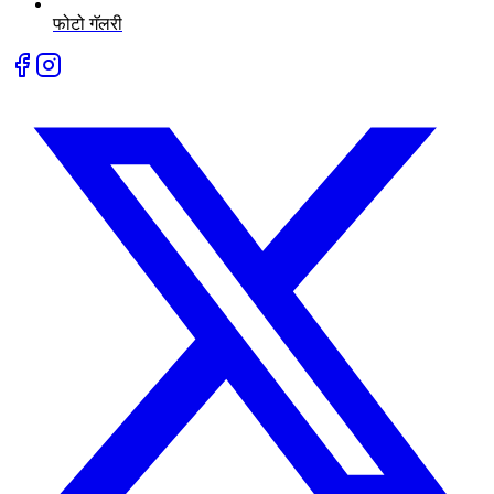
फोटो गॅलरी