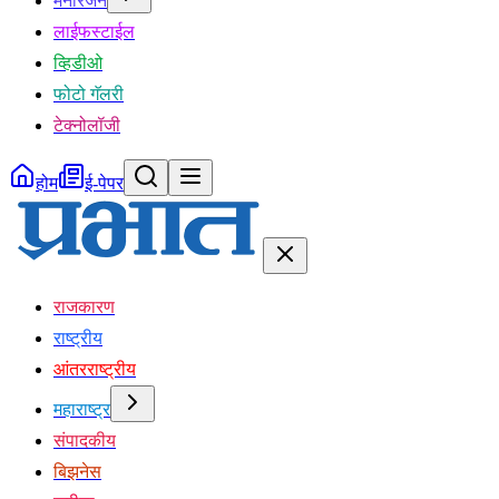
मनोरंजन
लाईफस्टाईल
व्हिडीओ
फोटो गॅलरी
टेक्नोलॉजी
होम
ई-पेपर
राजकारण
राष्ट्रीय
आंतरराष्ट्रीय
महाराष्ट्र
संपादकीय
बिझनेस