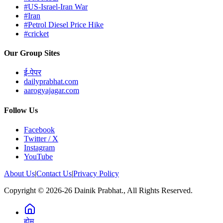
#US-Israel-Iran War
#Iran
#Petrol Diesel Price Hike
#cricket
Our Group Sites
ई-पेपर
dailyprabhat.com
aarogyajagar.com
Follow Us
Facebook
Twitter / X
Instagram
YouTube
About Us
|
Contact Us
|
Privacy Policy
Copyright © 2026-26 Dainik Prabhat., All Rights Reserved.
होम