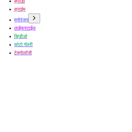
क्रीडा
क्राईम
मनोरंजन
लाईफस्टाईल
व्हिडीओ
फोटो गॅलरी
टेक्नोलॉजी