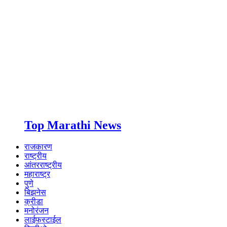
Top Marathi News
राजकारण
राष्ट्रीय
आंतरराष्ट्रीय
महाराष्ट्र
पुणे
बिझनेस
क्रीडा
मनोरंजन
लाईफस्टाईल