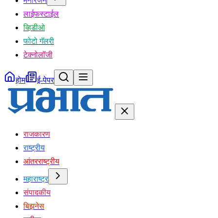
मनोरंजन
लाईफस्टाईल
व्हिडीओ
फोटो गॅलरी
टेक्नोलॉजी
होम
ई-पेपर
राजकारण
राष्ट्रीय
आंतरराष्ट्रीय
महाराष्ट्र
संपादकीय
बिझनेस