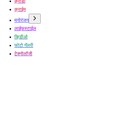
क्रीडा
क्राईम
मनोरंजन
लाईफस्टाईल
व्हिडीओ
फोटो गॅलरी
टेक्नोलॉजी