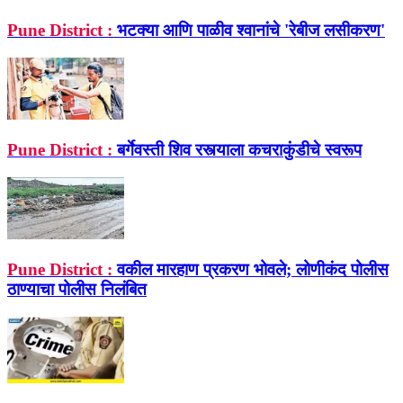
Pune District :
भटक्या आणि पाळीव श्‍वानांचे 'रेबीज लसीकरण'
Pune District :
बर्गेवस्ती शिव रस्त्याला कचराकुंडीचे स्वरूप
Pune District :
वकील मारहाण प्रकरण भोवले; लोणीकंद पोलीस
ठाण्याचा पोलीस निलंबित