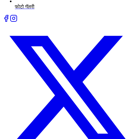
फोटो गॅलरी