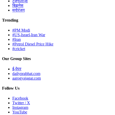
टेक्नोलॉजी
बिझनेस
मनोरंजन
Trending
#PM Modi
#US-Israel-Iran War
#Iran
#Petrol Diesel Price Hike
#cricket
Our Group Sites
ई-पेपर
dailyprabhat.com
aarogyajagar.com
Follow Us
Facebook
Twitter / X
Instagram
YouTube