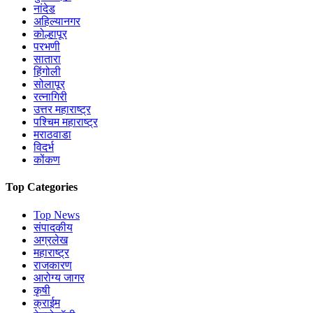
नांदेड
अहिल्यानगर
कोल्हापूर
परभणी
सातारा
हिंगोली
सोलापूर
रत्नागिरी
उत्तर महाराष्ट्र
पश्चिम महाराष्ट्र
मराठवाडा
विदर्भ
कोंकण
Top Categories
Top News
संपादकीय
अग्रलेख
महाराष्ट्र
राजकारण
आरोग्य जागर
कृषी
क्राईम