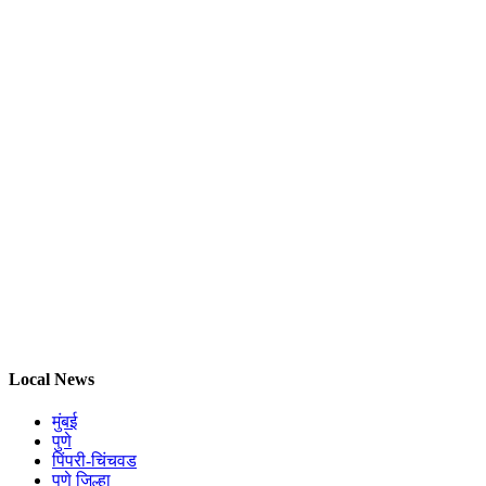
Local News
मुंबई
पुणे
पिंपरी-चिंचवड
पुणे जिल्हा