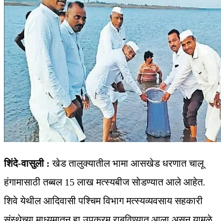
शिंदे-वासुली :
खेड तालुक्यातील भामा आसखेड धरणात चालू
हंगामासाठी तब्बल 15 लाख मत्स्यबीज सोडण्यात आले आहेत.
शिवे येथील आदिवासी पश्चिम विभाग मत्स्यव्यवसाय सहकारी
संस्थेच्या माध्यमातून हा उपक्रम राबविण्यात आला असून यामुळे