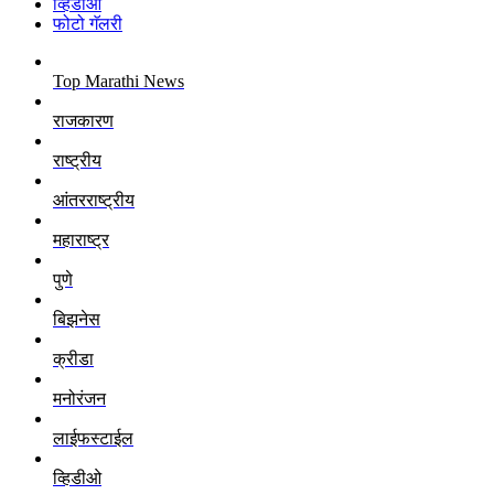
व्हिडीओ
फोटो गॅलरी
Top Marathi News
राजकारण
राष्ट्रीय
आंतरराष्ट्रीय
महाराष्ट्र
पुणे
बिझनेस
क्रीडा
मनोरंजन
लाईफस्टाईल
व्हिडीओ