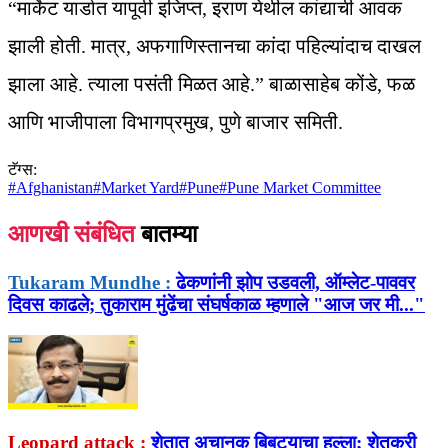
“मार्केट यार्डात यापूर्वी इजिप्त, इराण येथील कांद्याची आवक
झाली होती. मात्र, अफगाणिस्तानचा कांदा पहिल्यांदाच दाखल
झाला आहे. त्याला पसंती मिळत आहे.” बाळासाहेब कोंडे, फळ
आणि भाजीपाला विभागप्रमुख, पुणे बाजार समिती.
टॅग्स:
#
Afghanistan
#
Market Yard
#
Pune
#
Pune Market Committee
आणखी संबंधित
बातम्या
Tukaram Mundhe :
ढेकणांनी झोप उडवली, ऑम्लेट-पाववर
दिवस काढले; तुकाराम मुंढेंचा संघर्षकाळ म्हणाले "आज जर मी..."
Leopard attack :
शेतात अचानक बिबट्याचा हल्ला; शेतकरी