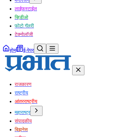
मनोरंजन
लाईफस्टाईल
व्हिडीओ
फोटो गॅलरी
टेक्नोलॉजी
होम
ई-पेपर
राजकारण
राष्ट्रीय
आंतरराष्ट्रीय
महाराष्ट्र
संपादकीय
बिझनेस