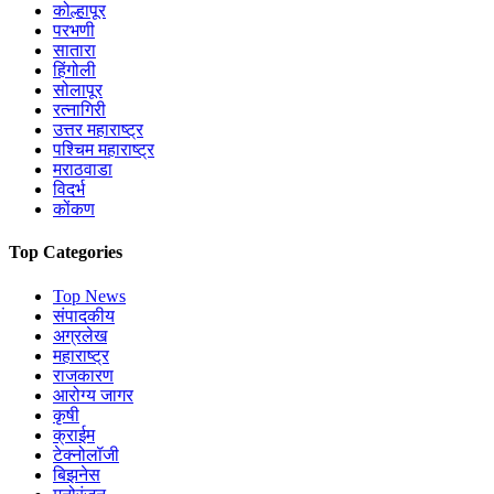
कोल्हापूर
परभणी
सातारा
हिंगोली
सोलापूर
रत्नागिरी
उत्तर महाराष्ट्र
पश्चिम महाराष्ट्र
मराठवाडा
विदर्भ
कोंकण
Top Categories
Top News
संपादकीय
अग्रलेख
महाराष्ट्र
राजकारण
आरोग्य जागर
कृषी
क्राईम
टेक्नोलॉजी
बिझनेस