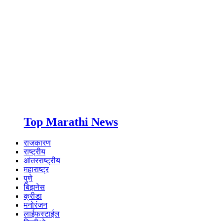
Top Marathi News
राजकारण
राष्ट्रीय
आंतरराष्ट्रीय
महाराष्ट्र
पुणे
बिझनेस
क्रीडा
मनोरंजन
लाईफस्टाईल