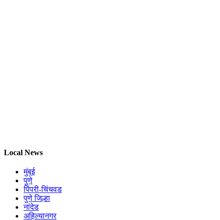
Local News
मुंबई
पुणे
पिंपरी-चिंचवड
पुणे जिल्हा
नांदेड
अहिल्यानगर