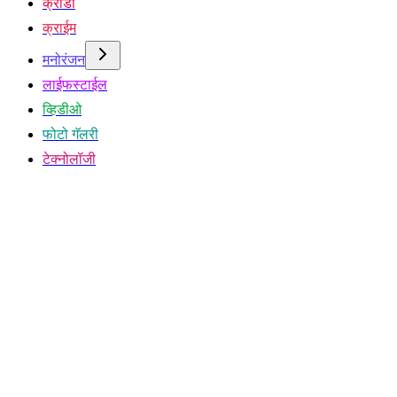
क्रीडा
क्राईम
मनोरंजन
लाईफस्टाईल
व्हिडीओ
फोटो गॅलरी
टेक्नोलॉजी