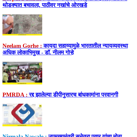
थोडक्यात बचावला, पाठीवर नखांचे ओरखडे
Neelam Gorhe :
कायदा सहाय्यामुळे भारतातील न्यायव्यवस्था
अधिक लोकाभिमुख - डॉ. नीलम गोऱ्हे
PMRDA :
रद्द झालेल्या डीपीनुसारच बांधकामांना परवानगी
Nirmala Nawale :
उपमुख्यमंत्री सुनेत्रा पवार यांचा मोठा