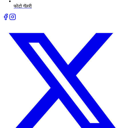
फोटो गॅलरी