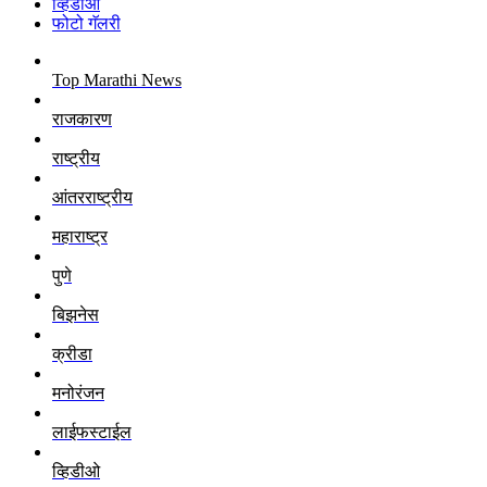
व्हिडीओ
फोटो गॅलरी
Top Marathi News
राजकारण
राष्ट्रीय
आंतरराष्ट्रीय
महाराष्ट्र
पुणे
बिझनेस
क्रीडा
मनोरंजन
लाईफस्टाईल
व्हिडीओ