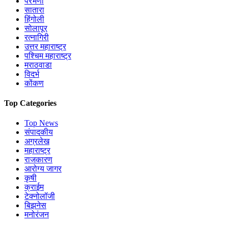
परभणी
सातारा
हिंगोली
सोलापूर
रत्नागिरी
उत्तर महाराष्ट्र
पश्चिम महाराष्ट्र
मराठवाडा
विदर्भ
कोंकण
Top Categories
Top News
संपादकीय
अग्रलेख
महाराष्ट्र
राजकारण
आरोग्य जागर
कृषी
क्राईम
टेक्नोलॉजी
बिझनेस
मनोरंजन