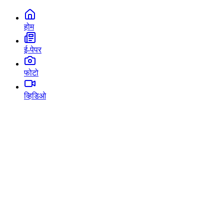
होम
ई-पेपर
फोटो
व्हिडिओ