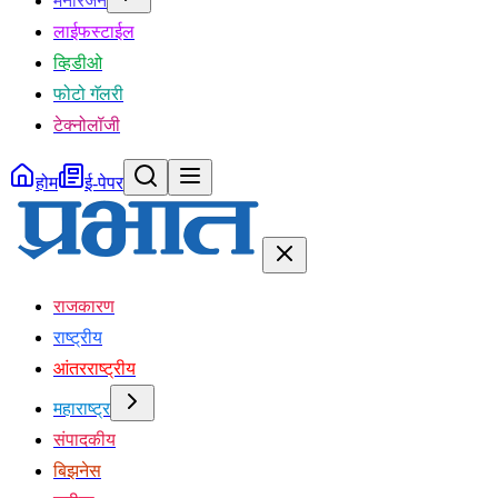
मनोरंजन
लाईफस्टाईल
व्हिडीओ
फोटो गॅलरी
टेक्नोलॉजी
होम
ई-पेपर
राजकारण
राष्ट्रीय
आंतरराष्ट्रीय
महाराष्ट्र
संपादकीय
बिझनेस