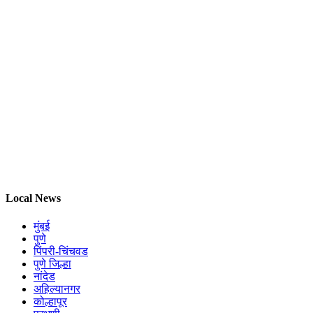
Local News
मुंबई
पुणे
पिंपरी-चिंचवड
पुणे जिल्हा
नांदेड
अहिल्यानगर
कोल्हापूर