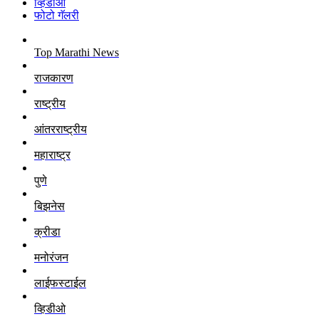
व्हिडीओ
फोटो गॅलरी
Top Marathi News
राजकारण
राष्ट्रीय
आंतरराष्ट्रीय
महाराष्ट्र
पुणे
बिझनेस
क्रीडा
मनोरंजन
लाईफस्टाईल
व्हिडीओ