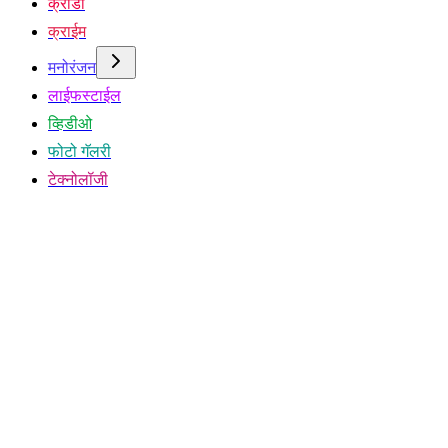
क्रीडा
क्राईम
मनोरंजन
लाईफस्टाईल
व्हिडीओ
फोटो गॅलरी
टेक्नोलॉजी