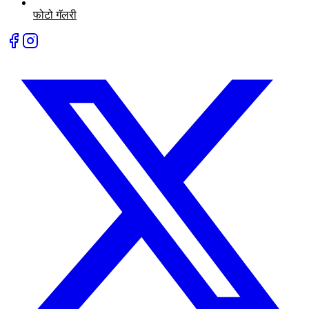
फोटो गॅलरी