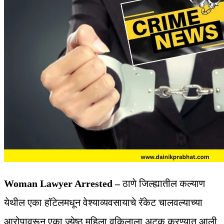
Woman Lawyer Arrested –
ठाणे जिल्ह्यातील कल्याण
येथील एका हॉटेलमधून वेश्याव्यवसायाचे रॅकेट चालवल्याच्या
आरोपावरून एका ज्येष्ठ महिला वकिलाला अटक करण्यात आली