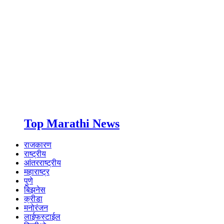
Top Marathi News
राजकारण
राष्ट्रीय
आंतरराष्ट्रीय
महाराष्ट्र
पुणे
बिझनेस
क्रीडा
मनोरंजन
लाईफस्टाईल