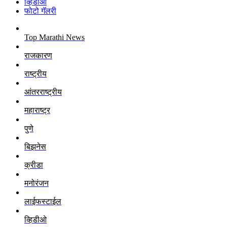
व्हिडीओ
फोटो गॅलरी
Top Marathi News
राजकारण
राष्ट्रीय
आंतरराष्ट्रीय
महाराष्ट्र
पुणे
बिझनेस
क्रीडा
मनोरंजन
लाईफस्टाईल
व्हिडीओ