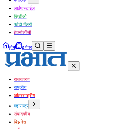
मनोरंजन
लाईफस्टाईल
व्हिडीओ
फोटो गॅलरी
टेक्नोलॉजी
होम
ई-पेपर
राजकारण
राष्ट्रीय
आंतरराष्ट्रीय
महाराष्ट्र
संपादकीय
बिझनेस