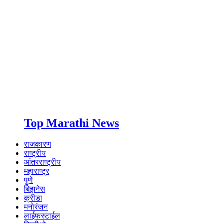
Top Marathi News
राजकारण
राष्ट्रीय
आंतरराष्ट्रीय
महाराष्ट्र
पुणे
बिझनेस
क्रीडा
मनोरंजन
लाईफस्टाईल