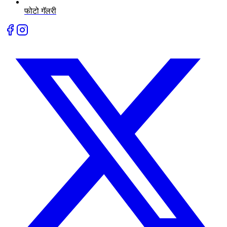
फोटो गॅलरी