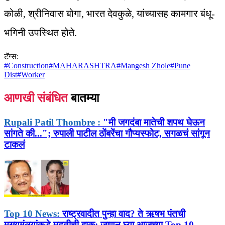
कोळी, श्रीनिवास बोगा, भारत देवकुळे, यांच्यासह कामगार बंधू-
भगिनी उपस्थित होते.
टॅग्स:
#
Construction
#
MAHARASHTRA
#
Mangesh Zhole
#
Pune
Dist
#
Worker
आणखी संबंधित
बातम्या
Rupali Patil Thombre :
"मी जगदंबा मातेची शपथ घेऊन
सांगते की..."; रुपाली पाटील ठोंबरेंचा गौप्यस्फोट, सगळचं सांगून
टाकलं
Top 10 News:
राष्ट्रवादीत पुन्हा वाद? ते ऋषभ पंतची
मुख्यमंत्र्यांकडे मदतीची हाक; जाणून घ्या आजच्या Top 10