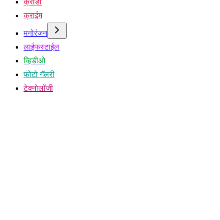
क्रीडा
क्राईम
मनोरंजन
लाईफस्टाईल
व्हिडीओ
फोटो गॅलरी
टेक्नोलॉजी