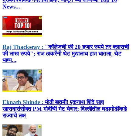
News...
Raj Thackeray :
"कॉलेजची फी 20 हजार रुपये तर क्लासची
फी लाख रुपये"; राज ठाकरेंनी थेट मुद्यालाच हात घातला, थेट
भाष्य...
Eknath Shinde :
मोठी बातमी! एकनाथ शिंदे सहा
खासदारांसोबत PM मोदींची भेट घेणार; दिल्लीतील घडामोडींकडे
राज्याचे लक्ष