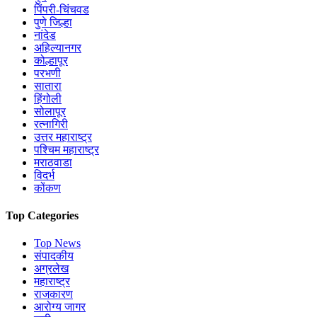
पिंपरी-चिंचवड
पुणे जिल्हा
नांदेड
अहिल्यानगर
कोल्हापूर
परभणी
सातारा
हिंगोली
सोलापूर
रत्नागिरी
उत्तर महाराष्ट्र
पश्चिम महाराष्ट्र
मराठवाडा
विदर्भ
कोंकण
Top Categories
Top News
संपादकीय
अग्रलेख
महाराष्ट्र
राजकारण
आरोग्य जागर