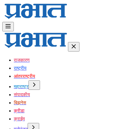
राजकारण
राष्ट्रीय
आंतरराष्ट्रीय
महाराष्ट्र
संपादकीय
बिझनेस
क्रीडा
क्राईम