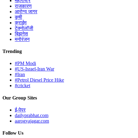
महाराष्ट्र
राजकारण
आरोग्य जागर
कृषी
क्राईम
टेक्नोलॉजी
बिझनेस
मनोरंजन
Trending
#PM Modi
#US-Israel-Iran War
#Iran
#Petrol Diesel Price Hike
#cricket
Our Group Sites
ई-पेपर
dailyprabhat.com
aarogyajagar.com
Follow Us