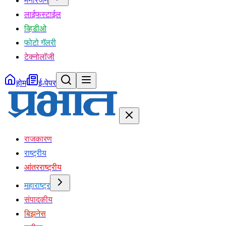
मनोरंजन
लाईफस्टाईल
व्हिडीओ
फोटो गॅलरी
टेक्नोलॉजी
होम
ई-पेपर
राजकारण
राष्ट्रीय
आंतरराष्ट्रीय
महाराष्ट्र
संपादकीय
बिझनेस