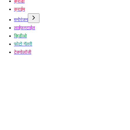
क्रीडा
क्राईम
मनोरंजन
लाईफस्टाईल
व्हिडीओ
फोटो गॅलरी
टेक्नोलॉजी