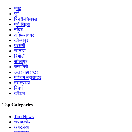
मुंबई
पुणे
पिंपरी-चिंचवड
पुणे जिल्हा
नांदेड
अहिल्यानगर
कोल्हापूर
परभणी
सातारा
हिंगोली
सोलापूर
रत्नागिरी
उत्तर महाराष्ट्र
पश्चिम महाराष्ट्र
मराठवाडा
विदर्भ
कोंकण
Top Categories
Top News
संपादकीय
अग्रलेख