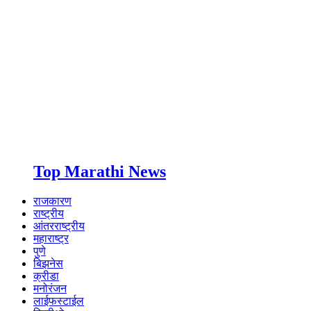
Top Marathi News
राजकारण
राष्ट्रीय
आंतरराष्ट्रीय
महाराष्ट्र
पुणे
बिझनेस
क्रीडा
मनोरंजन
लाईफस्टाईल