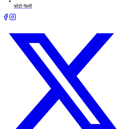
फोटो गॅलरी