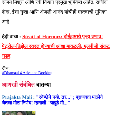
संजय मिश्रा आणि रवी किशन प्रमुख भूमिकेत आहेत. संजीदा
शेख, ईशा गुप्ता आणि अंजली आनंद यांचीही महत्त्वाची भूमिका
आहे.
हेही वाचा :
Strait of Hormuz: होर्मुझमध्ये पुन्हा तणाव!
पेट्रोल-डिझेल स्वस्त होण्याची आशा मावळली; एलपीजी संकट
गडद
टॅग्स:
#
Dhamaal 4 Advance Booking
आणखी संबंधित
बातम्या
Prajakta Mali :
"स्वेच्छेने नव्हे, तर..."; प्राजक्ता माळीने
घेतला मोठा निर्णय! म्हणाली "यापुढे मी..."