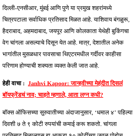
दिल्ली-एनसीआर, मुंबई आणि पुणे या प्रमुख शहरांमध्ये
चित्रपटाला सर्वाधिक प्रतिसाद मिळत आहे. याशिवाय बंगळुरू,
हैदराबाद, अहमदाबाद, जयपूर आणि कोलकाता येथेही बुकिंगचा
वेग चांगला असल्याचे दिसून येत आहे. मात्र, देशातील अनेक
भागांतील मुसळधार पावसाचा थिएटरमधील गर्दीवर काहीसा
परिणाम होण्याची शक्यता व्यक्त केली जात आहे.
हेही वाचा :
Janhvi Kapoor: जान्हवीच्या मेहंदीत दिसलं
बॉयफ्रेंडचं नाव; चाहते म्हणाले, आता लग्न कधी?
बॉक्स ऑफिसच्या सुरुवातीच्या अंदाजानुसार, ‘धमाल ४’ पहिल्या
दिवशी ७ ते ९ कोटी रुपयांची कमाई करू शकतो. चांगला
प्रतिसाद मिळाल्यास हा आकडा १० कोटींच्या जवळ पोहोचू