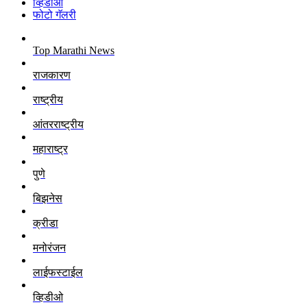
व्हिडीओ
फोटो गॅलरी
Top Marathi News
राजकारण
राष्ट्रीय
आंतरराष्ट्रीय
महाराष्ट्र
पुणे
बिझनेस
क्रीडा
मनोरंजन
लाईफस्टाईल
व्हिडीओ