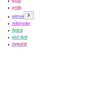
क्रीडा
क्राईम
मनोरंजन
लाईफस्टाईल
व्हिडीओ
फोटो गॅलरी
टेक्नोलॉजी