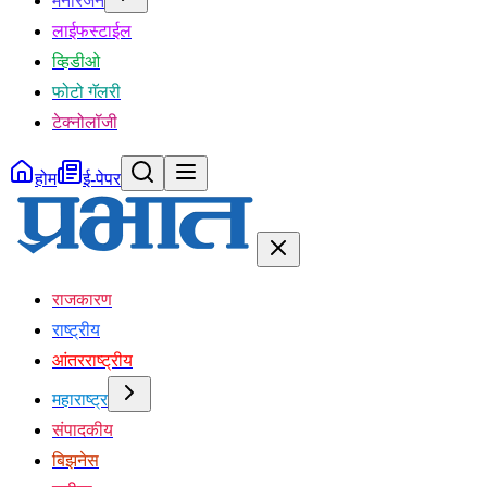
मनोरंजन
लाईफस्टाईल
व्हिडीओ
फोटो गॅलरी
टेक्नोलॉजी
होम
ई-पेपर
राजकारण
राष्ट्रीय
आंतरराष्ट्रीय
महाराष्ट्र
संपादकीय
बिझनेस