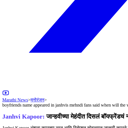
Marathi News
>
मनोरंजन
>
boyfriends name appeared in janhvis mehndi fans said when will the
Janhvi Kapoor:
जान्हवीच्या मेहंदीत दिसलं बॉयफ्रेंडच
Janhvi Kapoor अंशुला कपूरच्या लग्न आणि रिसेप्शन सोहळ्यात जान्हवी कपूरने स