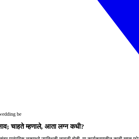
 wedding be
ं नाव; चाहते म्हणाले, आता लग्न कधी?
ुंदर पारंपरिक लूकमध्ये उपस्थिती लावली होती. या कार्यक्रमातील काही खास फोटो 