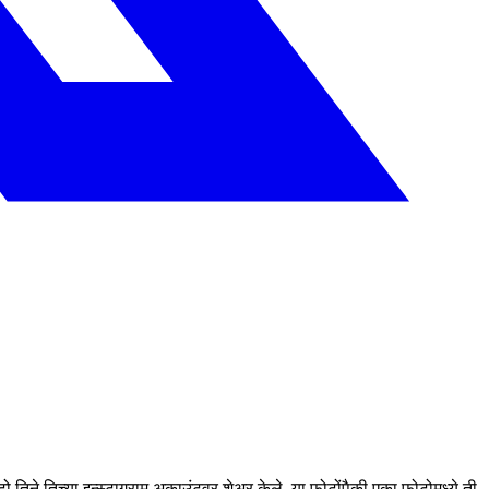
तिने तिच्या इन्स्टाग्राम अकाउंटवर शेअर केले. या फोटोंपैकी एका फोटोमध्ये ती