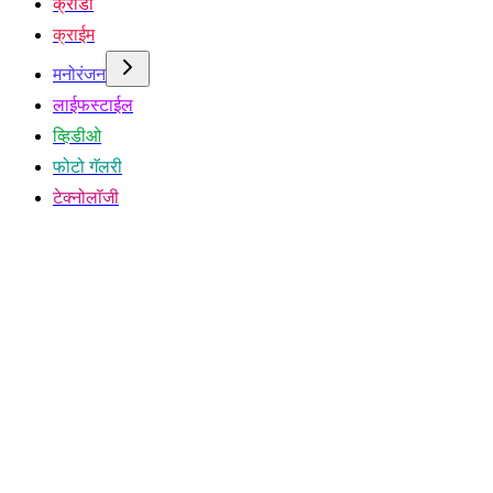
क्रीडा
क्राईम
मनोरंजन
लाईफस्टाईल
व्हिडीओ
फोटो गॅलरी
टेक्नोलॉजी