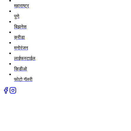
महाराष्ट्र
पुणे
बिझनेस
क्रीडा
मनोरंजन
लाईफस्टाईल
व्हिडीओ
फोटो गॅलरी