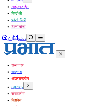
मनोरंजन
लाईफस्टाईल
व्हिडीओ
फोटो गॅलरी
टेक्नोलॉजी
होम
ई-पेपर
राजकारण
राष्ट्रीय
आंतरराष्ट्रीय
महाराष्ट्र
संपादकीय
बिझनेस