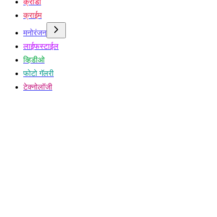
क्रीडा
क्राईम
मनोरंजन
लाईफस्टाईल
व्हिडीओ
फोटो गॅलरी
टेक्नोलॉजी