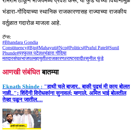
रामराम ठोकून भाजपमध्ये प्रवेश करू, या फुंडे यांच्या विधानामुळे
भंडारा-गोंदियाच्या स्थानिक राजकारणासह राज्याच्या राजकीय
वर्तुळात गदारोळ माजला आहे.
टॅग्स:
#
Bhandara Gondia
Constituency
#
Bjp
#
Mahayuti
#
Ncp
#
Politics
#
Praful Patel
#
Sunil
Phunde
#
प्रफुल्ल पटेल
#
भंडारा गोंदिया
मतदारसंघ
#
भाजप
#
महायुती
#
राजकारण
#
राष्ट्रवादी
#
सुनील फुंडे
आणखी संबंधित
बातम्या
Eknath Shinde :
"हाथी चले बाजार.. बाकी पुढचं मी काय बोलत
नाही.."; शिंदेंनी विरोधकांना सुनावलं; म्हणाले, अमित भाई बोलतील
तेव्हा पळून जातील....