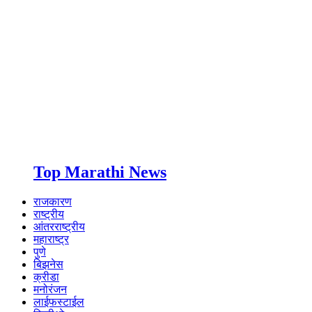
Top Marathi News
राजकारण
राष्ट्रीय
आंतरराष्ट्रीय
महाराष्ट्र
पुणे
बिझनेस
क्रीडा
मनोरंजन
लाईफस्टाईल