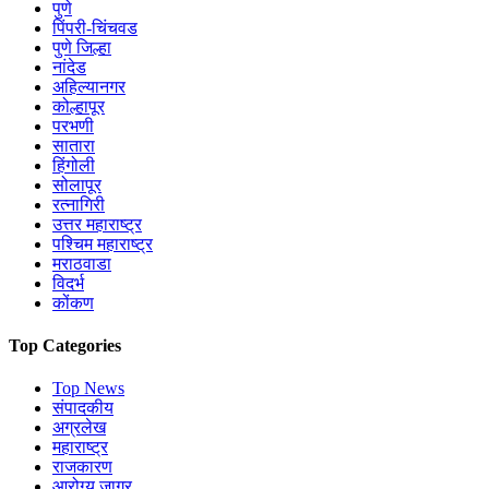
पुणे
पिंपरी-चिंचवड
पुणे जिल्हा
नांदेड
अहिल्यानगर
कोल्हापूर
परभणी
सातारा
हिंगोली
सोलापूर
रत्नागिरी
उत्तर महाराष्ट्र
पश्चिम महाराष्ट्र
मराठवाडा
विदर्भ
कोंकण
Top Categories
Top News
संपादकीय
अग्रलेख
महाराष्ट्र
राजकारण
आरोग्य जागर