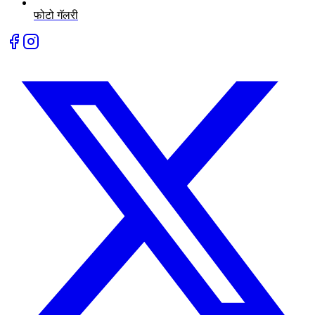
फोटो गॅलरी