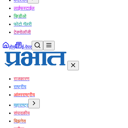
मनोरंजन
लाईफस्टाईल
व्हिडीओ
फोटो गॅलरी
टेक्नोलॉजी
होम
ई-पेपर
राजकारण
राष्ट्रीय
आंतरराष्ट्रीय
महाराष्ट्र
संपादकीय
बिझनेस