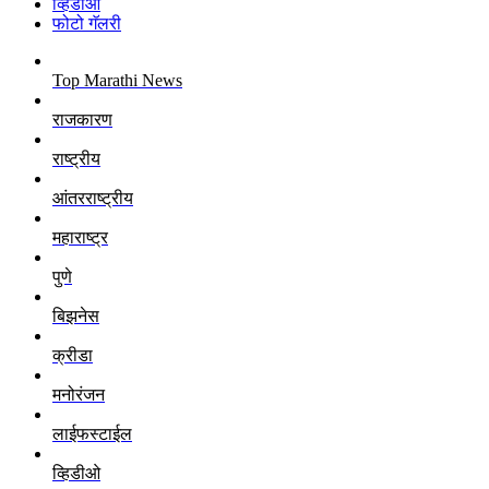
व्हिडीओ
फोटो गॅलरी
Top Marathi News
राजकारण
राष्ट्रीय
आंतरराष्ट्रीय
महाराष्ट्र
पुणे
बिझनेस
क्रीडा
मनोरंजन
लाईफस्टाईल
व्हिडीओ