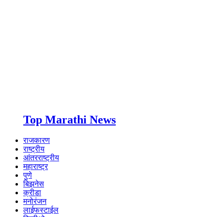
Top Marathi News
राजकारण
राष्ट्रीय
आंतरराष्ट्रीय
महाराष्ट्र
पुणे
बिझनेस
क्रीडा
मनोरंजन
लाईफस्टाईल