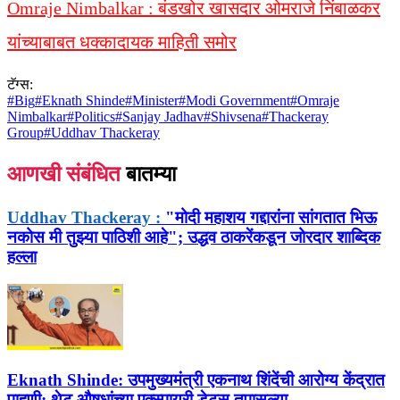
Omraje Nimbalkar : बंडखोर खासदार ओमराजे निंबाळकर
यांच्याबाबत धक्कादायक माहिती समोर
टॅग्स:
#
Big
#
Eknath Shinde
#
Minister
#
Modi Government
#
Omraje
Nimbalkar
#
Politics
#
Sanjay Jadhav
#
Shivsena
#
Thackeray
Group
#
Uddhav Thackeray
आणखी संबंधित
बातम्या
Uddhav Thackeray :
"मोदी महाशय गद्दारांना सांगतात भिऊ
नकोस मी तुझ्या पाठिशी आहे"; उद्धव ठाकरेंकडून जोरदार शाब्दिक
हल्ला
Eknath Shinde:
उपमुख्यमंत्री एकनाथ शिंदेंची आरोग्य केंद्रात
पाहणी; थेट औषधांच्या एक्स्पायरी डेट्स तपासल्या