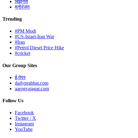
बिझनेस
मनोरंजन
Trending
#PM Modi
#US-Israel-Iran War
#Iran
#Petrol Diesel Price Hike
#cricket
Our Group Sites
ई-पेपर
dailyprabhat.com
aarogyajagar.com
Follow Us
Facebook
Twitter / X
Instagram
YouTube