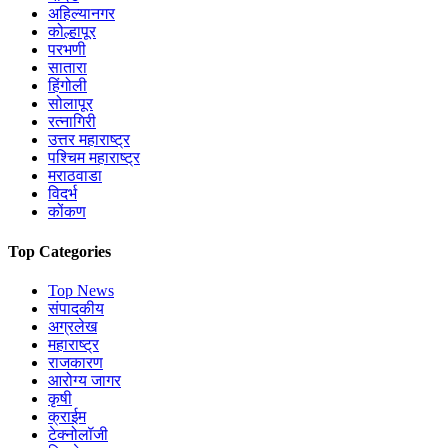
अहिल्यानगर
कोल्हापूर
परभणी
सातारा
हिंगोली
सोलापूर
रत्नागिरी
उत्तर महाराष्ट्र
पश्चिम महाराष्ट्र
मराठवाडा
विदर्भ
कोंकण
Top Categories
Top News
संपादकीय
अग्रलेख
महाराष्ट्र
राजकारण
आरोग्य जागर
कृषी
क्राईम
टेक्नोलॉजी