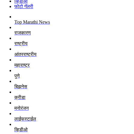
व्हिडीओ
फोटो गॅलरी
Top Marathi News
राजकारण
राष्ट्रीय
आंतरराष्ट्रीय
महाराष्ट्र
पुणे
बिझनेस
क्रीडा
मनोरंजन
लाईफस्टाईल
व्हिडीओ