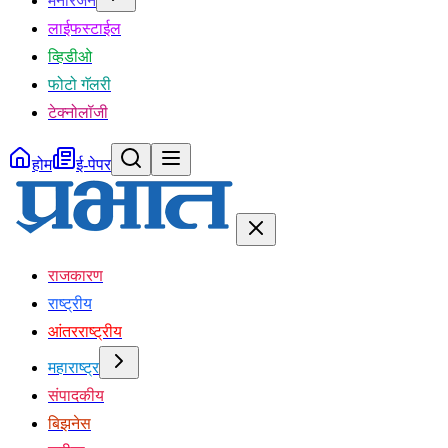
मनोरंजन
लाईफस्टाईल
व्हिडीओ
फोटो गॅलरी
टेक्नोलॉजी
होम
ई-पेपर
राजकारण
राष्ट्रीय
आंतरराष्ट्रीय
महाराष्ट्र
संपादकीय
बिझनेस