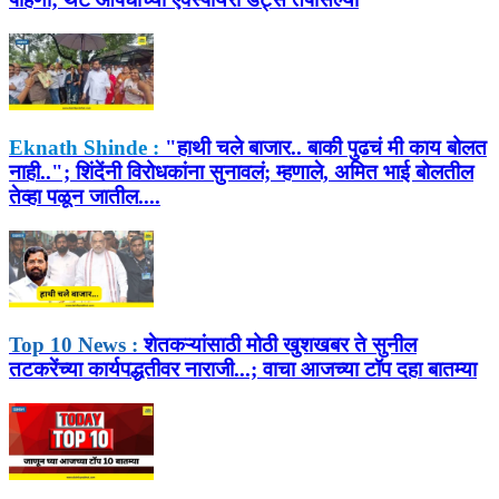
Eknath Shinde :
"हाथी चले बाजार.. बाकी पुढचं मी काय बोलत
नाही.."; शिंदेंनी विरोधकांना सुनावलं; म्हणाले, अमित भाई बोलतील
तेव्हा पळून जातील....
Top 10 News :
शेतकऱ्यांसाठी मोठी खुशखबर ते सुनील
तटकरेंच्या कार्यपद्धतीवर नाराजी...; वाचा आजच्या टॉप दहा बातम्या