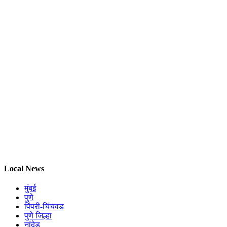
Local News
मुंबई
पुणे
पिंपरी-चिंचवड
पुणे जिल्हा
नांदेड