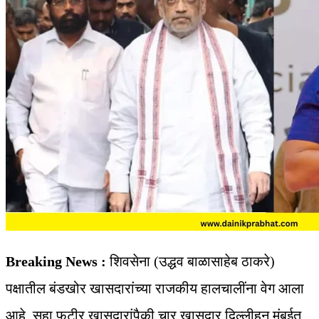
Breaking News :
शिवसेना (उद्धव बाळासाहेब ठाकरे)
पक्षातील बंडखोर खासदारांच्या राजकीय हालचालींना वेग आला
आहे. सहा फुटीर खासदारांपैकी चार खासदार दिल्लीहून मुंबईत