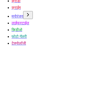
क्रीडा
क्राईम
मनोरंजन
लाईफस्टाईल
व्हिडीओ
फोटो गॅलरी
टेक्नोलॉजी