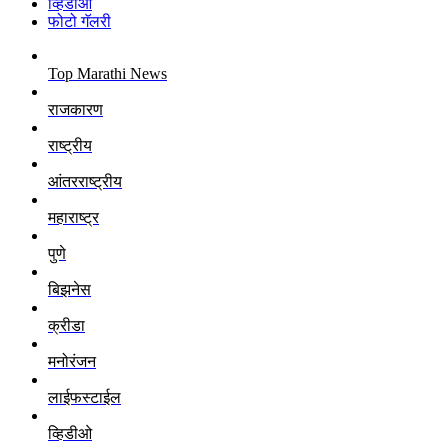
व्हिडीओ
फोटो गॅलरी
Top Marathi News
राजकारण
राष्ट्रीय
आंतरराष्ट्रीय
महाराष्ट्र
पुणे
बिझनेस
क्रीडा
मनोरंजन
लाईफस्टाईल
व्हिडीओ