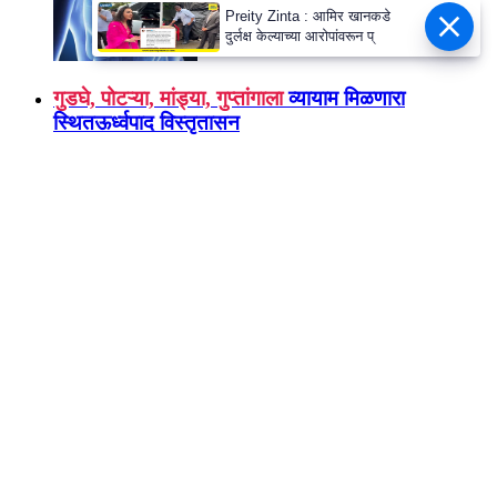
Preity Zinta : आमिर खानकडे
दुर्लक्ष केल्याच्या आरोपांवरून प्
स्तनाचा कर्करोग
कसा ओळखावा?
गुडघे, पोटऱ्या, मांड्या, गुप्तांगाला
व्यायाम मिळणारा
स्थितऊर्ध्वपाद विस्तृतासन
पीरियरोन्डिटिस हिरडीचा आजार होऊ
नये म्हणून अशी घ्या
काळजी