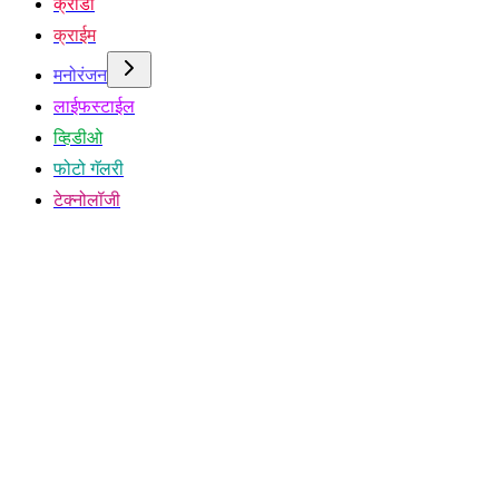
क्रीडा
क्राईम
मनोरंजन
लाईफस्टाईल
व्हिडीओ
फोटो गॅलरी
टेक्नोलॉजी