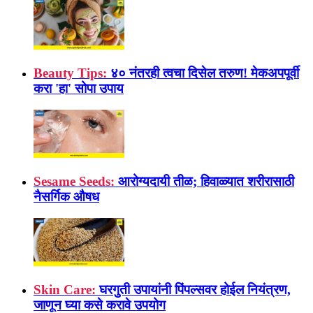
Beauty Tips:
४० नंतरही त्वचा दिसेल तरुण! मेकअपपूर्वी
करा 'हा' सोपा उपाय
Sesame Seeds:
आरोग्यदायी तीळ; हिवाळ्यात शरीरासाठी
नैसर्गिक औषध
Skin Care:
घरगुती उपायांनी पिंपल्सवर होईल नियंत्रण,
जाणून घ्या कसे करावे उपयोग