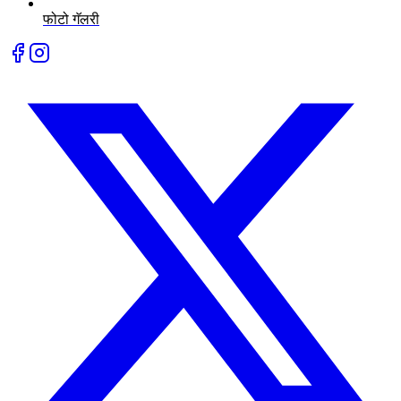
फोटो गॅलरी