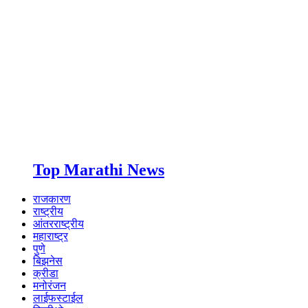
Top Marathi News
राजकारण
राष्ट्रीय
आंतरराष्ट्रीय
महाराष्ट्र
पुणे
बिझनेस
क्रीडा
मनोरंजन
लाईफस्टाईल