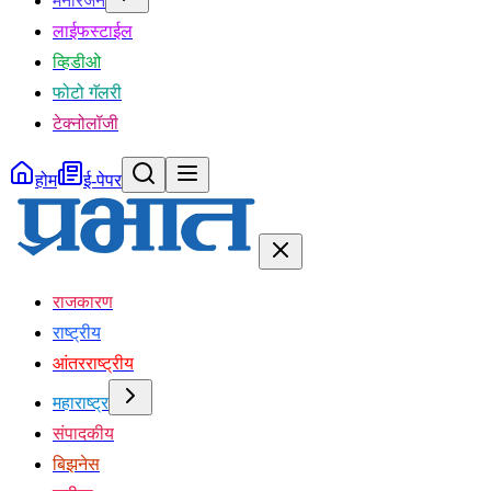
मनोरंजन
लाईफस्टाईल
व्हिडीओ
फोटो गॅलरी
टेक्नोलॉजी
होम
ई-पेपर
राजकारण
राष्ट्रीय
आंतरराष्ट्रीय
महाराष्ट्र
संपादकीय
बिझनेस