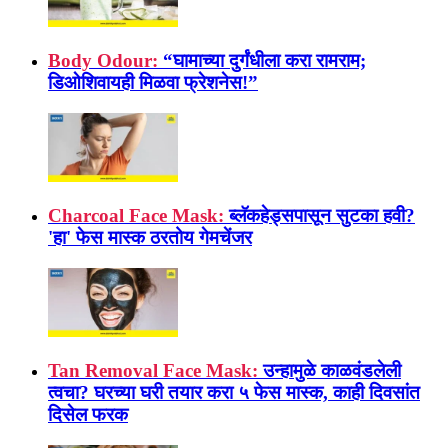
Body Odour:
“घामाच्या दुर्गंधीला करा रामराम;
डिओशिवायही मिळवा फ्रेशनेस!”
Charcoal Face Mask:
ब्लॅकहेड्सपासून सुटका हवी?
'हा' फेस मास्क ठरतोय गेमचेंजर
Tan Removal Face Mask:
उन्हामुळे काळवंडलेली
त्वचा? घरच्या घरी तयार करा ५ फेस मास्क, काही दिवसांत
दिसेल फरक