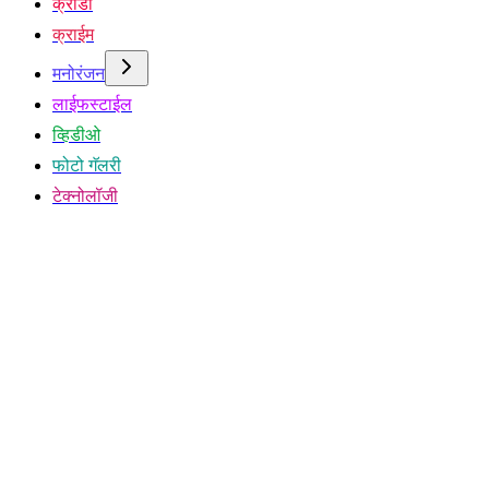
क्रीडा
क्राईम
मनोरंजन
लाईफस्टाईल
व्हिडीओ
फोटो गॅलरी
टेक्नोलॉजी