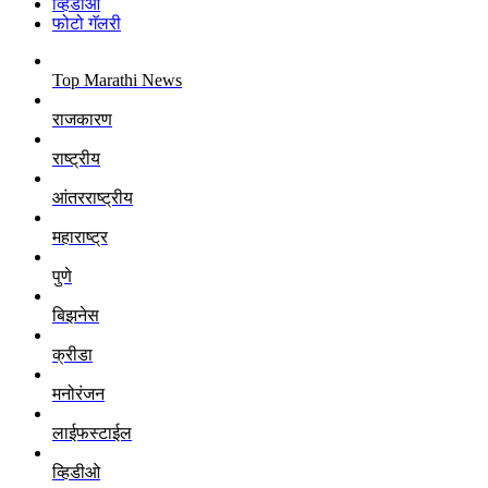
व्हिडीओ
फोटो गॅलरी
Top Marathi News
राजकारण
राष्ट्रीय
आंतरराष्ट्रीय
महाराष्ट्र
पुणे
बिझनेस
क्रीडा
मनोरंजन
लाईफस्टाईल
व्हिडीओ