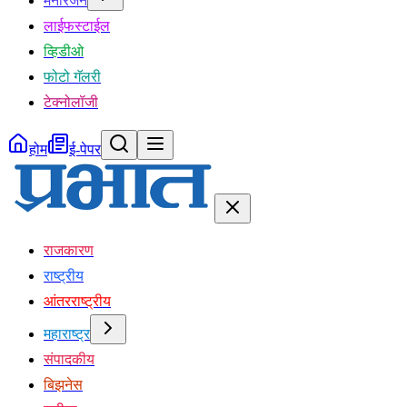
मनोरंजन
लाईफस्टाईल
व्हिडीओ
फोटो गॅलरी
टेक्नोलॉजी
होम
ई-पेपर
राजकारण
राष्ट्रीय
आंतरराष्ट्रीय
महाराष्ट्र
संपादकीय
बिझनेस