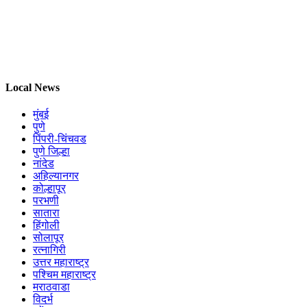
Local News
मुंबई
पुणे
पिंपरी-चिंचवड
पुणे जिल्हा
नांदेड
अहिल्यानगर
कोल्हापूर
परभणी
सातारा
हिंगोली
सोलापूर
रत्नागिरी
उत्तर महाराष्ट्र
पश्चिम महाराष्ट्र
मराठवाडा
विदर्भ