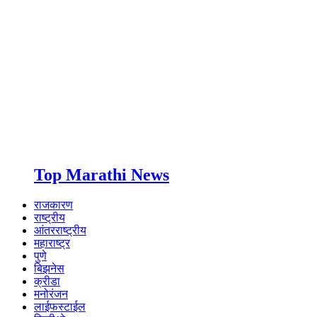
Top Marathi News
राजकारण
राष्ट्रीय
आंतरराष्ट्रीय
महाराष्ट्र
पुणे
बिझनेस
क्रीडा
मनोरंजन
लाईफस्टाईल