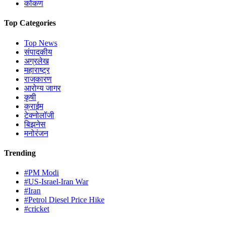
कोंकण
Top Categories
Top News
संपादकीय
अग्रलेख
महाराष्ट्र
राजकारण
आरोग्य जागर
कृषी
क्राईम
टेक्नोलॉजी
बिझनेस
मनोरंजन
Trending
#PM Modi
#US-Israel-Iran War
#Iran
#Petrol Diesel Price Hike
#cricket