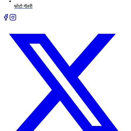
फोटो गॅलरी