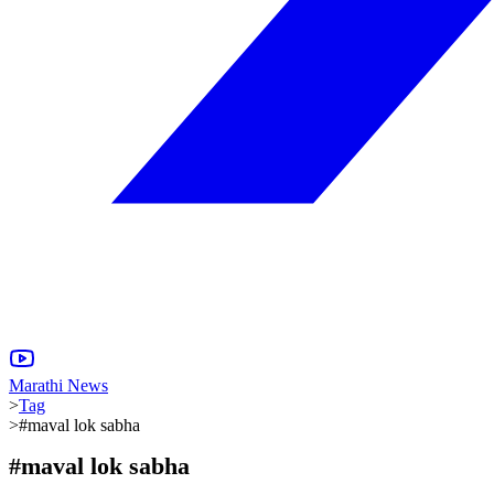
Marathi News
>
Tag
>
#maval lok sabha
#
maval lok sabha