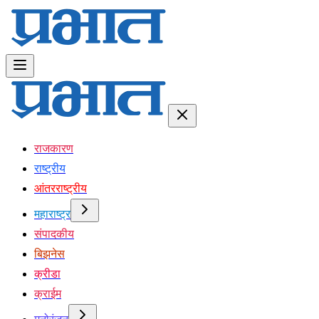
राजकारण
राष्ट्रीय
आंतरराष्ट्रीय
महाराष्ट्र
संपादकीय
बिझनेस
क्रीडा
क्राईम