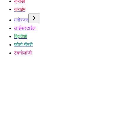
क्रीडा
क्राईम
मनोरंजन
लाईफस्टाईल
व्हिडीओ
फोटो गॅलरी
टेक्नोलॉजी