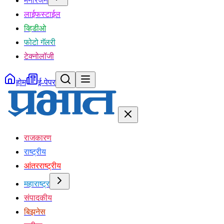
मनोरंजन
लाईफस्टाईल
व्हिडीओ
फोटो गॅलरी
टेक्नोलॉजी
होम
ई-पेपर
राजकारण
राष्ट्रीय
आंतरराष्ट्रीय
महाराष्ट्र
संपादकीय
बिझनेस