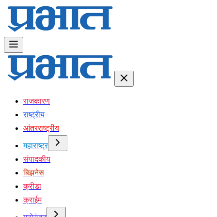
राजकारण
राष्ट्रीय
आंतरराष्ट्रीय
महाराष्ट्र
संपादकीय
बिझनेस
क्रीडा
क्राईम