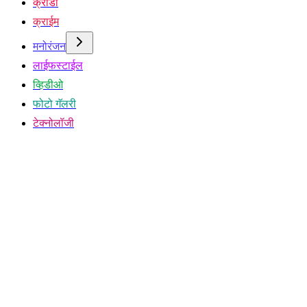
क्रीडा
क्राईम
मनोरंजन
लाईफस्टाईल
व्हिडीओ
फोटो गॅलरी
टेक्नोलॉजी