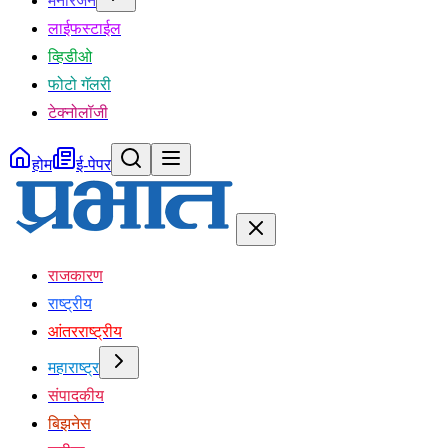
मनोरंजन
लाईफस्टाईल
व्हिडीओ
फोटो गॅलरी
टेक्नोलॉजी
होम
ई-पेपर
राजकारण
राष्ट्रीय
आंतरराष्ट्रीय
महाराष्ट्र
संपादकीय
बिझनेस