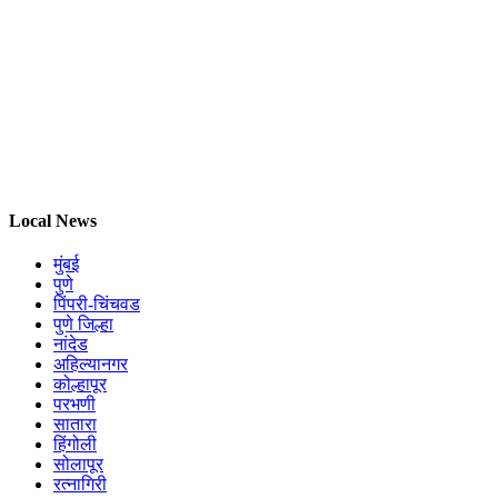
Local News
मुंबई
पुणे
पिंपरी-चिंचवड
पुणे जिल्हा
नांदेड
अहिल्यानगर
कोल्हापूर
परभणी
सातारा
हिंगोली
सोलापूर
रत्नागिरी