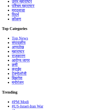
उत्तर महाराष्ट्र
पश्चिम महाराष्ट्र
मराठवाडा
विदर्भ
कोंकण
Top Categories
Top News
संपादकीय
अग्रलेख
महाराष्ट्र
राजकारण
आरोग्य जागर
कृषी
क्राईम
टेक्नोलॉजी
बिझनेस
मनोरंजन
Trending
#PM Modi
#US-Israel-Iran War