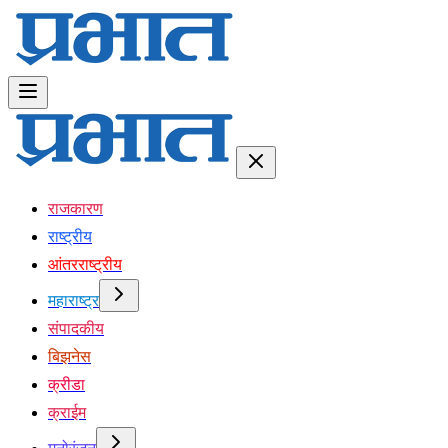
राजकारण
राष्ट्रीय
आंतरराष्ट्रीय
महाराष्ट्र
संपादकीय
बिझनेस
क्रीडा
क्राईम