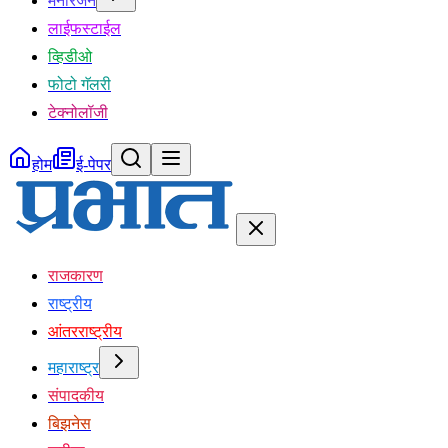
मनोरंजन
लाईफस्टाईल
व्हिडीओ
फोटो गॅलरी
टेक्नोलॉजी
होम
ई-पेपर
राजकारण
राष्ट्रीय
आंतरराष्ट्रीय
महाराष्ट्र
संपादकीय
बिझनेस