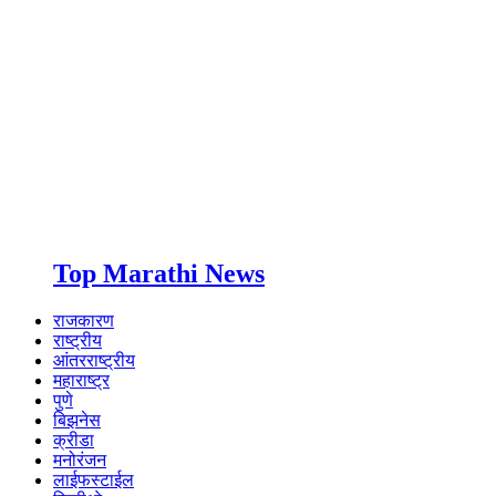
Top Marathi News
राजकारण
राष्ट्रीय
आंतरराष्ट्रीय
महाराष्ट्र
पुणे
बिझनेस
क्रीडा
मनोरंजन
लाईफस्टाईल