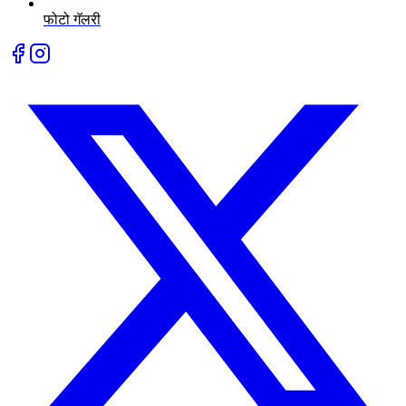
फोटो गॅलरी