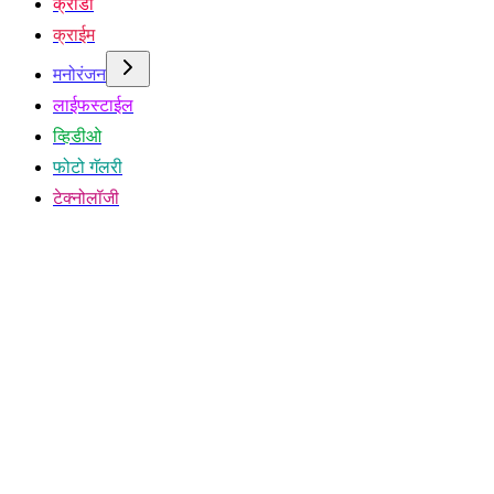
क्रीडा
क्राईम
मनोरंजन
लाईफस्टाईल
व्हिडीओ
फोटो गॅलरी
टेक्नोलॉजी