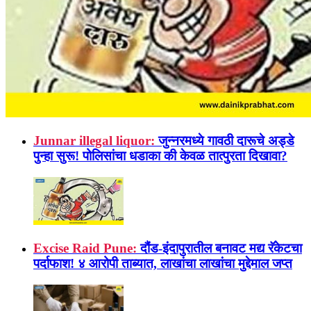
Junnar illegal liquor:
जुन्नरमध्ये गावठी दारूचे अड्डे
पुन्हा सुरू! पोलिसांचा धडाका की केवळ तात्पुरता दिखावा?
Excise Raid Pune:
दौंड-इंदापुरातील बनावट मद्य रॅकेटचा
पर्दाफाश! ४ आरोपी ताब्यात, लाखांचा लाखांचा मुद्देमाल जप्त