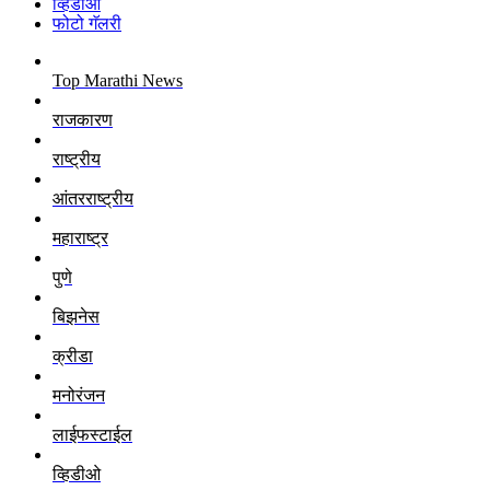
व्हिडीओ
फोटो गॅलरी
Top Marathi News
राजकारण
राष्ट्रीय
आंतरराष्ट्रीय
महाराष्ट्र
पुणे
बिझनेस
क्रीडा
मनोरंजन
लाईफस्टाईल
व्हिडीओ