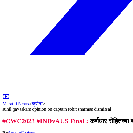
Marathi News
>
क्रीडा
>
sunil gavaskars opinion on captain rohit sharmas dismissal
#CWC2023 #INDvAUS Final :
कर्णधार रोहितच्या
By
Swapnilhajare