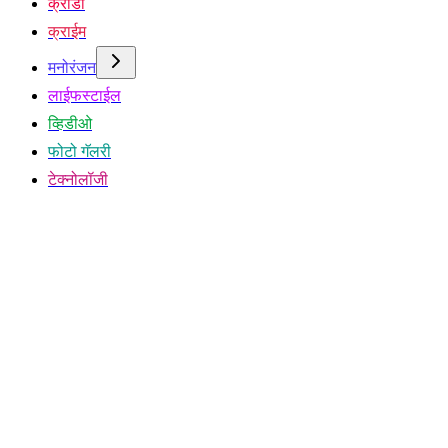
क्रीडा
क्राईम
मनोरंजन
लाईफस्टाईल
व्हिडीओ
फोटो गॅलरी
टेक्नोलॉजी