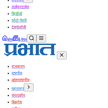
मनोरंजन
लाईफस्टाईल
व्हिडीओ
फोटो गॅलरी
टेक्नोलॉजी
होम
ई-पेपर
राजकारण
राष्ट्रीय
आंतरराष्ट्रीय
महाराष्ट्र
संपादकीय
बिझनेस