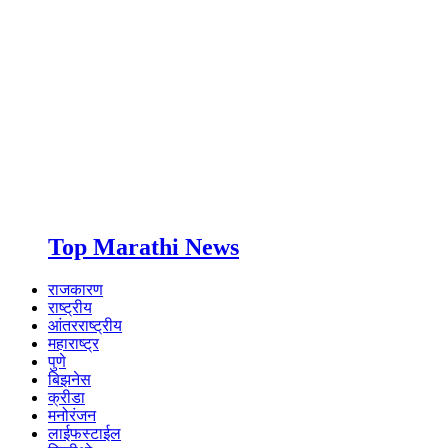
Top Marathi News
राजकारण
राष्ट्रीय
आंतरराष्ट्रीय
महाराष्ट्र
पुणे
बिझनेस
क्रीडा
मनोरंजन
लाईफस्टाईल