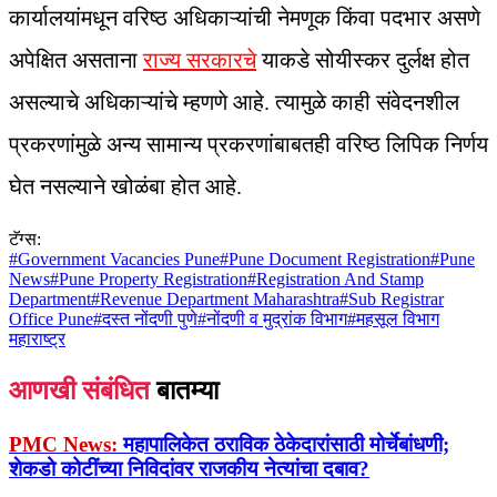
कार्यालयांमधून वरिष्ठ अधिकाऱ्यांची नेमणूक किंवा पदभार असणे
अपेक्षित असताना
राज्य सरकारचे
याकडे सोयीस्कर दुर्लक्ष होत
असल्याचे अधिकाऱ्यांचे म्हणणे आहे. त्यामुळे काही संवेदनशील
प्रकरणांमुळे अन्य सामान्य प्रकरणांबाबतही वरिष्ठ लिपिक निर्णय
घेत नसल्याने खोळंबा होत आहे.
टॅग्स:
#
Government Vacancies Pune
#
Pune Document Registration
#
Pune
News
#
Pune Property Registration
#
Registration And Stamp
Department
#
Revenue Department Maharashtra
#
Sub Registrar
Office Pune
#
दस्त नोंदणी पुणे
#
नोंदणी व मुद्रांक विभाग
#
महसूल विभाग
महाराष्ट्र
आणखी संबंधित
बातम्या
PMC News:
महापालिकेत ठराविक ठेकेदारांसाठी मोर्चेबांधणी;
शेकडो कोटींच्या निविदांवर राजकीय नेत्यांचा दबाव?