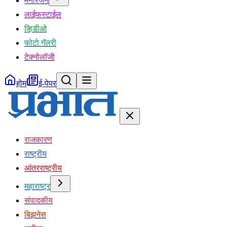
मनोरंजन
लाईफस्टाईल
व्हिडीओ
फोटो गॅलरी
टेक्नोलॉजी
होम
ई-पेपर
राजकारण
राष्ट्रीय
आंतरराष्ट्रीय
महाराष्ट्र
संपादकीय
बिझनेस