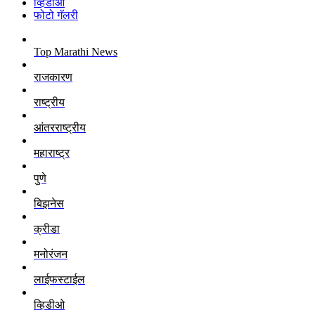
व्हिडीओ
फोटो गॅलरी
Top Marathi News
राजकारण
राष्ट्रीय
आंतरराष्ट्रीय
महाराष्ट्र
पुणे
बिझनेस
क्रीडा
मनोरंजन
लाईफस्टाईल
व्हिडीओ