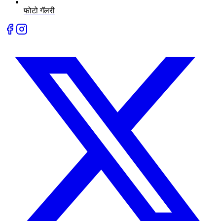
फोटो गॅलरी