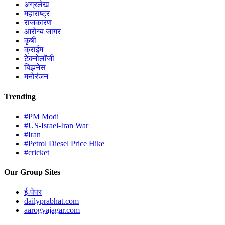
अग्रलेख
महाराष्ट्र
राजकारण
आरोग्य जागर
कृषी
क्राईम
टेक्नोलॉजी
बिझनेस
मनोरंजन
Trending
#PM Modi
#US-Israel-Iran War
#Iran
#Petrol Diesel Price Hike
#cricket
Our Group Sites
ई-पेपर
dailyprabhat.com
aarogyajagar.com