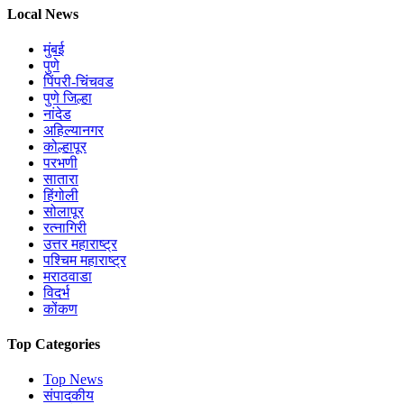
Local News
मुंबई
पुणे
पिंपरी-चिंचवड
पुणे जिल्हा
नांदेड
अहिल्यानगर
कोल्हापूर
परभणी
सातारा
हिंगोली
सोलापूर
रत्नागिरी
उत्तर महाराष्ट्र
पश्चिम महाराष्ट्र
मराठवाडा
विदर्भ
कोंकण
Top Categories
Top News
संपादकीय