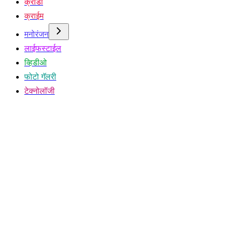
क्रीडा
क्राईम
मनोरंजन
लाईफस्टाईल
व्हिडीओ
फोटो गॅलरी
टेक्नोलॉजी