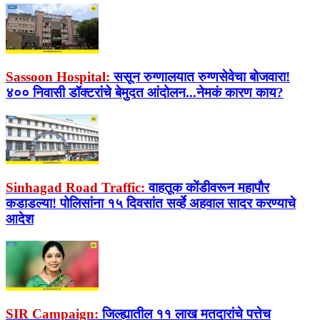
Sassoon Hospital:
ससून रुग्णालयात रुग्णसेवेचा बोजवारा!
४०० निवासी डॉक्टरांचे बेमुदत आंदोलन...नेमकं कारण काय?
Sinhagad Road Traffic:
वाहतूक कोंडीवरून महापौर
कडाडल्या! पोलिसांना १५ दिवसांत सर्व्हे अहवाल सादर करण्याचे
आदेश
SIR Campaign:
जिल्ह्यातील ११ लाख मतदारांचे पत्तेच