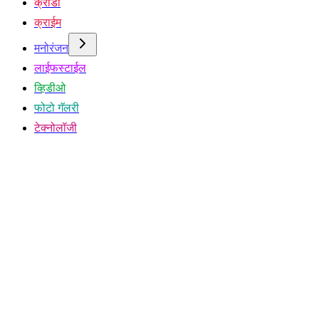
क्रीडा
क्राईम
मनोरंजन
लाईफस्टाईल
व्हिडीओ
फोटो गॅलरी
टेक्नोलॉजी