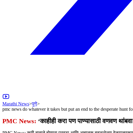
Marathi News
>
पुणे
>
pmc news do whatever it takes but put an end to the desperate hunt fo
PMC News:
‘काहीही करा पण पाण्यासाठी वणवण थांबवा
PMC News: कमी दाबाने होणारा पुरवठा आणि अचानक बदललेल्या वेळापत्रकामुळे