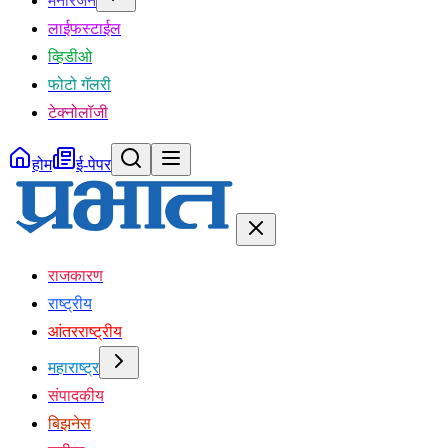
मनोरंजन
लाईफस्टाईल
व्हिडीओ
फोटो गॅलरी
टेक्नोलॉजी
होम
ई-पेपर
राजकारण
राष्ट्रीय
आंतरराष्ट्रीय
महाराष्ट्र
संपादकीय
बिझनेस