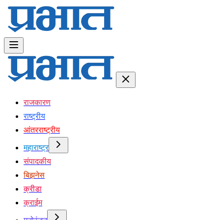
राजकारण
राष्ट्रीय
आंतरराष्ट्रीय
महाराष्ट्र
संपादकीय
बिझनेस
क्रीडा
क्राईम