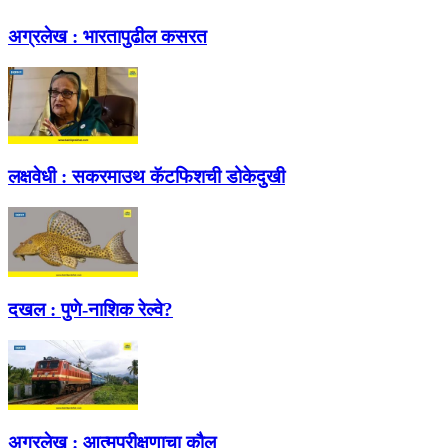
अग्रलेख :
भारतापुढील कसरत
लक्षवेधी :
सकरमाउथ कॅटफिशची डोकेदुखी
दखल :
पुणे-नाशिक रेल्वे?
अग्रलेख :
आत्मपरीक्षणाचा कौल