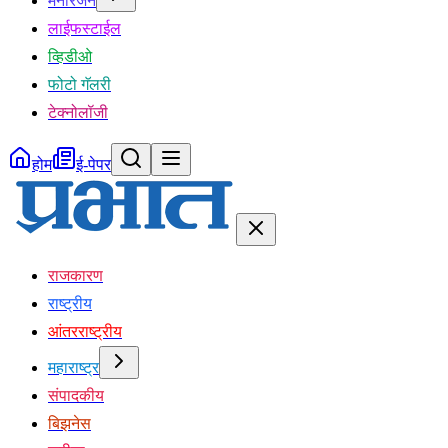
मनोरंजन
लाईफस्टाईल
व्हिडीओ
फोटो गॅलरी
टेक्नोलॉजी
होम
ई-पेपर
राजकारण
राष्ट्रीय
आंतरराष्ट्रीय
महाराष्ट्र
संपादकीय
बिझनेस