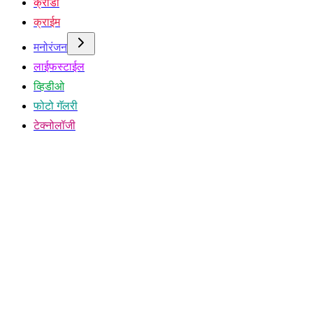
क्रीडा
क्राईम
मनोरंजन
लाईफस्टाईल
व्हिडीओ
फोटो गॅलरी
टेक्नोलॉजी