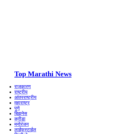
Top Marathi News
राजकारण
राष्ट्रीय
आंतरराष्ट्रीय
महाराष्ट्र
पुणे
बिझनेस
क्रीडा
मनोरंजन
लाईफस्टाईल