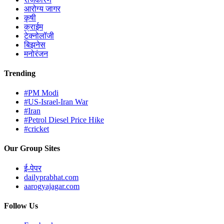
आरोग्य जागर
कृषी
क्राईम
टेक्नोलॉजी
बिझनेस
मनोरंजन
Trending
#PM Modi
#US-Israel-Iran War
#Iran
#Petrol Diesel Price Hike
#cricket
Our Group Sites
ई-पेपर
dailyprabhat.com
aarogyajagar.com
Follow Us