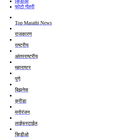
व्हिडीओ
फोटो गॅलरी
Top Marathi News
राजकारण
राष्ट्रीय
आंतरराष्ट्रीय
महाराष्ट्र
पुणे
बिझनेस
क्रीडा
मनोरंजन
लाईफस्टाईल
व्हिडीओ