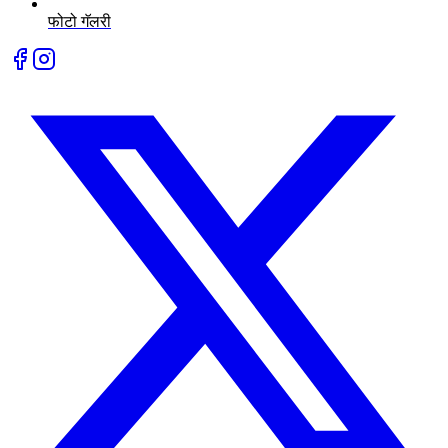
फोटो गॅलरी