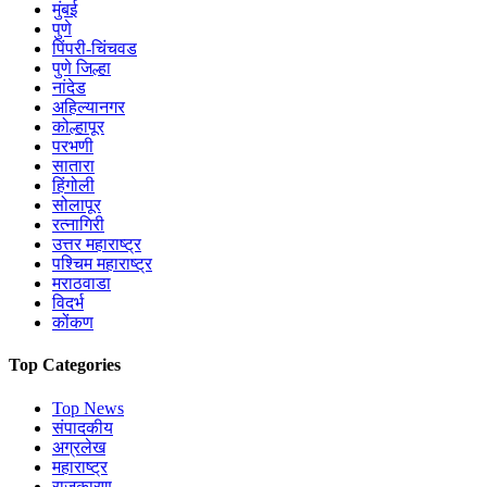
मुंबई
पुणे
पिंपरी-चिंचवड
पुणे जिल्हा
नांदेड
अहिल्यानगर
कोल्हापूर
परभणी
सातारा
हिंगोली
सोलापूर
रत्नागिरी
उत्तर महाराष्ट्र
पश्चिम महाराष्ट्र
मराठवाडा
विदर्भ
कोंकण
Top Categories
Top News
संपादकीय
अग्रलेख
महाराष्ट्र
राजकारण