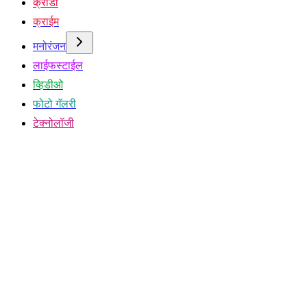
क्रीडा
क्राईम
मनोरंजन
लाईफस्टाईल
व्हिडीओ
फोटो गॅलरी
टेक्नोलॉजी