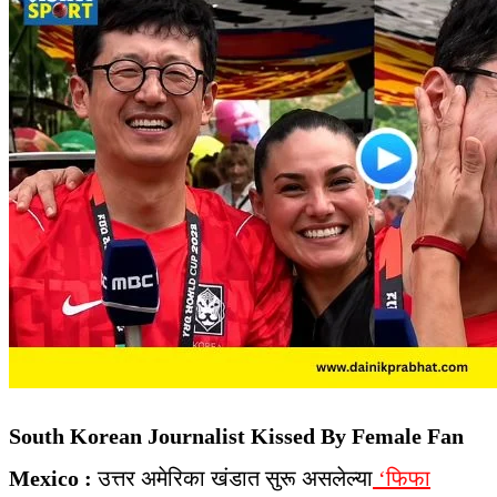
South Korean Journalist Kissed By Female Fan
Mexico :
उत्तर अमेरिका खंडात सुरू असलेल्या
‘फिफा