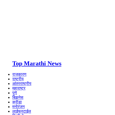
Top Marathi News
राजकारण
राष्ट्रीय
आंतरराष्ट्रीय
महाराष्ट्र
पुणे
बिझनेस
क्रीडा
मनोरंजन
लाईफस्टाईल