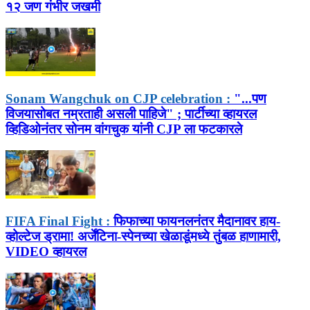
१२ जण गंभीर जखमी
Sonam Wangchuk on CJP celebration :
"...पण
विजयासोबत नम्रताही असली पाहिजे" ; पार्टीच्या व्हायरल
व्हिडिओनंतर सोनम वांगचुक यांनी CJP ला फटकारले
FIFA Final Fight :
फिफाच्या फायनलनंतर मैदानावर हाय-
व्होल्टेज ड्रामा! अर्जेंटिना-स्पेनच्या खेळाडूंमध्ये तुंबळ हाणामारी,
VIDEO व्हायरल