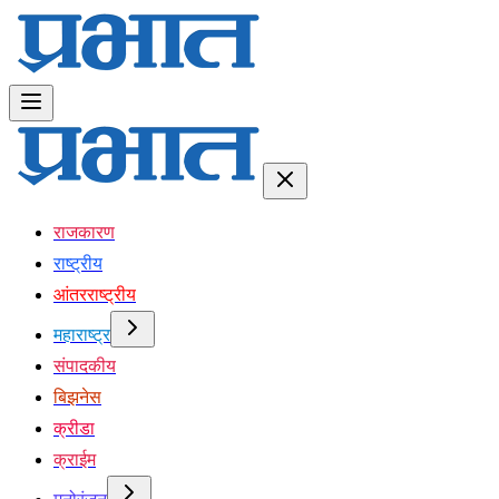
राजकारण
राष्ट्रीय
आंतरराष्ट्रीय
महाराष्ट्र
संपादकीय
बिझनेस
क्रीडा
क्राईम