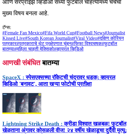
आणि सरप्राईझ व्हिडीओ सध्या फुटबॉल चाहत्यांमध्ये चर्चेचा
मुख्य विषय बनला आहे.
टॅग्स:
#
Female Fan Mexico
#
Fifa World Cup
#
Football News
#
Journalist
Kissed Live
#
South Korean Journalist
#
Viral Video
#
दक्षिण कोरियन
पत्रकार
#
पत्रकाराचे थेट प्रक्षेपणात चुंबन
#
फिफा विश्वचषक
#
फुटबॉल
बातम्या
#
महिला चाहती मेक्सिको
#
व्हायरल व्हिडिओ
आणखी संबंधित
बातम्या
SpaceX :
स्पेसएक्सच्या रॉकेटची चंद्रावर धडक; व्हायरल
व्हिडिओ 'बनावट', आता खऱ्या फोटोची प्रतीक्षा
Lightning Strike Death :
क्रीडा विश्वात खळबळ! फुटबॉल
खेळताना अंगावर कोसळली वीज! २४ वर्षीय खेळाडूचा दुर्दैवी मृत्यू;