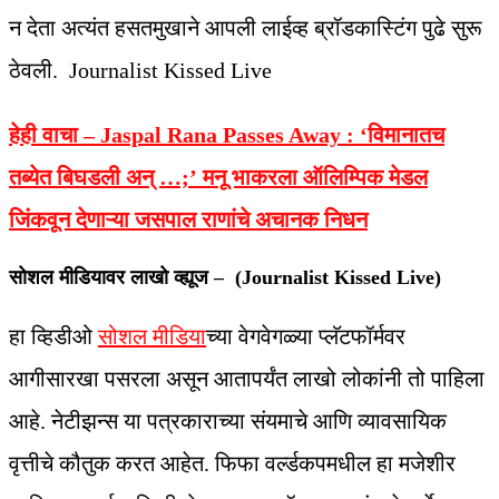
न देता अत्यंत हसतमुखाने आपली लाईव्ह ब्रॉडकास्टिंग पुढे सुरू
ठेवली. Journalist Kissed Live
हेही वाचा – Jaspal Rana Passes Away :
‘विमानातच
तब्येत बिघडली अन् …;’ मनू भाकरला ऑलिम्पिक मेडल
जिंकवून देणाऱ्या जसपाल राणांचे अचानक निधन
सोशल मीडियावर लाखो व्ह्यूज – (Journalist Kissed Live)
हा व्हिडीओ
सोशल मीडिया
च्या वेगवेगळ्या प्लॅटफॉर्मवर
आगीसारखा पसरला असून आतापर्यंत लाखो लोकांनी तो पाहिला
आहे. नेटीझन्स या पत्रकाराच्या संयमाचे आणि व्यावसायिक
वृत्तीचे कौतुक करत आहेत. फिफा वर्ल्डकपमधील हा मजेशीर