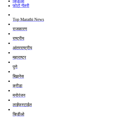
व्हिडीओ
फोटो गॅलरी
Top Marathi News
राजकारण
राष्ट्रीय
आंतरराष्ट्रीय
महाराष्ट्र
पुणे
बिझनेस
क्रीडा
मनोरंजन
लाईफस्टाईल
व्हिडीओ