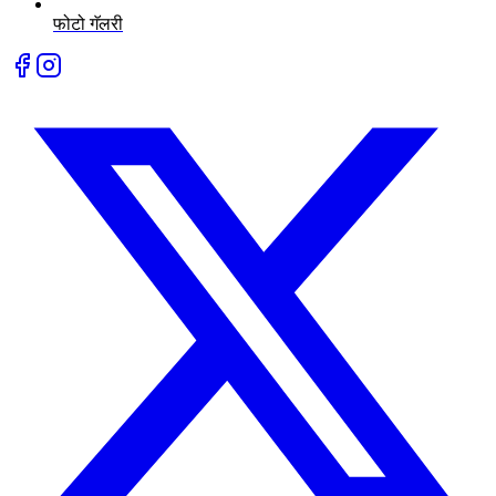
फोटो गॅलरी