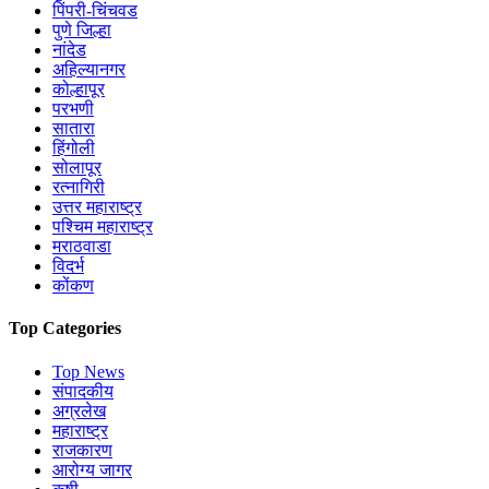
पिंपरी-चिंचवड
पुणे जिल्हा
नांदेड
अहिल्यानगर
कोल्हापूर
परभणी
सातारा
हिंगोली
सोलापूर
रत्नागिरी
उत्तर महाराष्ट्र
पश्चिम महाराष्ट्र
मराठवाडा
विदर्भ
कोंकण
Top Categories
Top News
संपादकीय
अग्रलेख
महाराष्ट्र
राजकारण
आरोग्य जागर