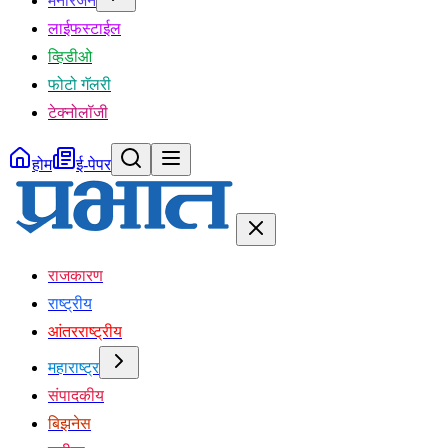
मनोरंजन
लाईफस्टाईल
व्हिडीओ
फोटो गॅलरी
टेक्नोलॉजी
होम
ई-पेपर
राजकारण
राष्ट्रीय
आंतरराष्ट्रीय
महाराष्ट्र
संपादकीय
बिझनेस