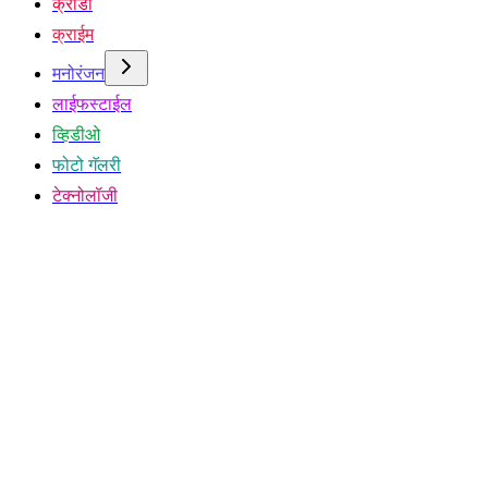
क्रीडा
क्राईम
मनोरंजन
लाईफस्टाईल
व्हिडीओ
फोटो गॅलरी
टेक्नोलॉजी