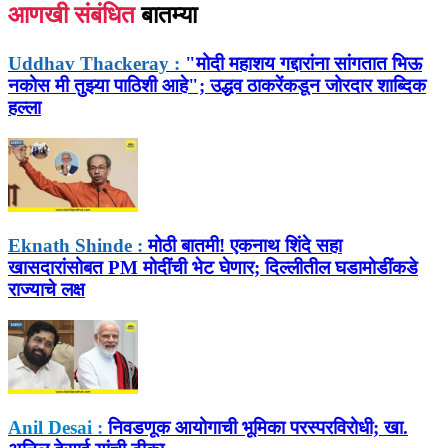
आणखी संबंधित
बातम्या
Uddhav Thackeray :
"मोदी महाशय गद्दारांना सांगतात भिऊ
नकोस मी तुझ्या पाठिशी आहे"; उद्धव ठाकरेंकडून जोरदार शाब्दिक
हल्ला
Eknath Shinde :
मोठी बातमी! एकनाथ शिंदे सहा
खासदारांसोबत PM मोदींची भेट घेणार; दिल्लीतील घडामोडींकडे
राज्याचे लक्ष
Anil Desai :
निवडणूक आयोगाची भूमिका परस्परविरोधी; खा.