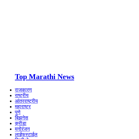
Top Marathi News
राजकारण
राष्ट्रीय
आंतरराष्ट्रीय
महाराष्ट्र
पुणे
बिझनेस
क्रीडा
मनोरंजन
लाईफस्टाईल