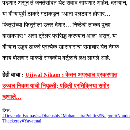
पडणार असून ते जनतेसोबत थेट संवाद साधणार आहेत. दरम्यान,
या दौऱ्यापूर्वी ठाकरे गटाकडून “आता पलटवार होणार…
फितूरांच्या फितुरीला उत्तर देणार… निष्ठेची ताकद पुन्हा
दाखवणार!” असा ट्रेलर प्रसिद्ध करण्यात आला असून, या
दौऱ्यात उद्धव ठाकरे प्रत्येक खासदाराचा समाचार घेत नेमकं
काय बोलणार याकडे राजकीय वर्तुळाचे लक्ष लागले आहे.
हेही वाचा :
Ujjwal Nikam : केतन अग्रवाल प्रकरणात
उज्वल निकम यांची नियुक्ती; पहिली प्रतिक्रिया समोर
म्हणाले…
टॅग्स:
#
DevendraFadnavis
#
Dharashiv
#
MaharashtraPolitics
#
Nagpur
#
Nande
Thackeray
#
Yavatmal