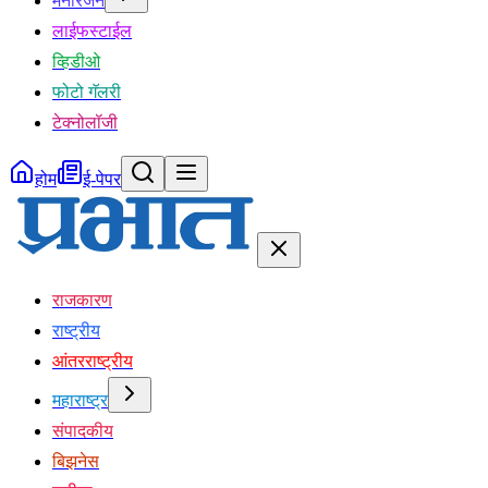
मनोरंजन
लाईफस्टाईल
व्हिडीओ
फोटो गॅलरी
टेक्नोलॉजी
होम
ई-पेपर
राजकारण
राष्ट्रीय
आंतरराष्ट्रीय
महाराष्ट्र
संपादकीय
बिझनेस