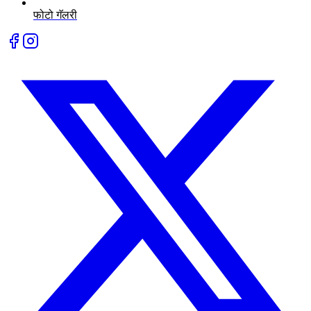
फोटो गॅलरी