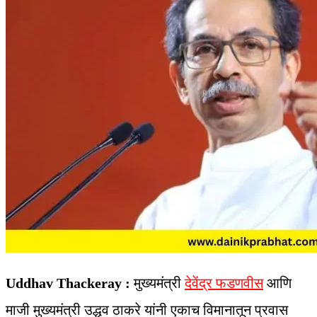
Uddhav Thackeray :
मुख्यमंत्री
देवेंद्र फडणवीस
आणि
माजी मुख्यमंत्री उद्धव ठाकरे यांनी एकाच विमानातून प्रवास