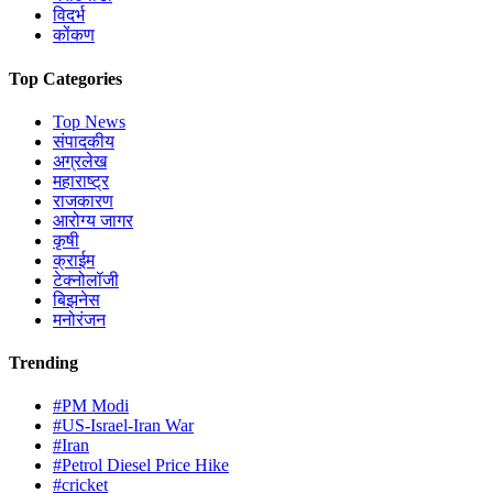
विदर्भ
कोंकण
Top Categories
Top News
संपादकीय
अग्रलेख
महाराष्ट्र
राजकारण
आरोग्य जागर
कृषी
क्राईम
टेक्नोलॉजी
बिझनेस
मनोरंजन
Trending
#PM Modi
#US-Israel-Iran War
#Iran
#Petrol Diesel Price Hike
#cricket