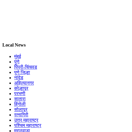
Local News
मुंबई
पुणे
पिंपरी-चिंचवड
पुणे जिल्हा
नांदेड
अहिल्यानगर
कोल्हापूर
परभणी
सातारा
हिंगोली
सोलापूर
रत्नागिरी
उत्तर महाराष्ट्र
पश्चिम महाराष्ट्र
मराठवाडा