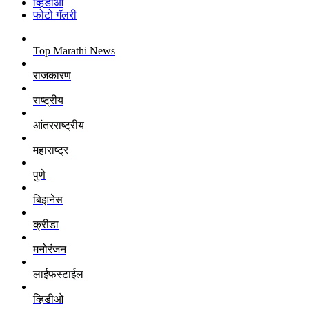
व्हिडीओ
फोटो गॅलरी
Top Marathi News
राजकारण
राष्ट्रीय
आंतरराष्ट्रीय
महाराष्ट्र
पुणे
बिझनेस
क्रीडा
मनोरंजन
लाईफस्टाईल
व्हिडीओ