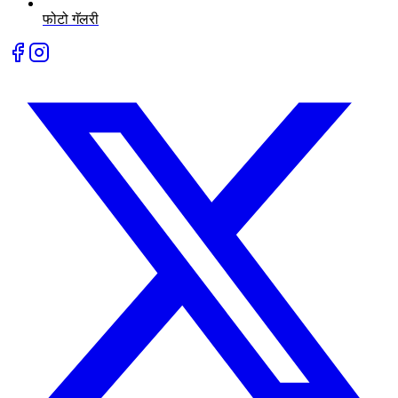
फोटो गॅलरी