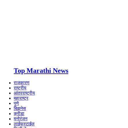
Top Marathi News
राजकारण
राष्ट्रीय
आंतरराष्ट्रीय
महाराष्ट्र
पुणे
बिझनेस
क्रीडा
मनोरंजन
लाईफस्टाईल