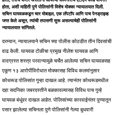
होता, तसेच फरार असताना आपल्या कामगाराचे एटीएम कार्ड वापरत
होता, अशी माहिती पुणे पोलिसांनी विशेष मोक्का न्यायालयात दिली.
सचिन घायवळकडून चार मोबाइल, एक लॅपटॉप आणि पाच पेनड्राइव्ह
जप्त केले असून, त्यांची तपासणी सुरू असल्याचेही पोलिसांनी
न्यायालयात सांगितले.
दरम्यान, न्यायालयाने सचिन च्या पोलीस कोठडीत तीन दिवसांची
वाढ केली. घायवळ टोळीचा प्रमुख नीलेश घायवळ आणि
वादग्रस्त शस्त्र परवान्यामुळे चर्चेत आलेल्या सचिन घायवळसह
एकूण १३ आरोपींविरोधात मोक्कासह विविध कलमांनुसार
कोथरूड पोलिसांत गुन्हा दाखल आहे. त्यानंतर कोथरूडमधील
दहा सदनिका जबरदस्तीने बळकावल्यासह विविध पाच गुन्हे
घायवळ बंधूंवर दाखल आहेत. पोलिसांच्या कारवाईनंतर पुण्यातून
पसार झालेल्या सचिनला पुणे पोलिसांनी गेल्या बुधवारी