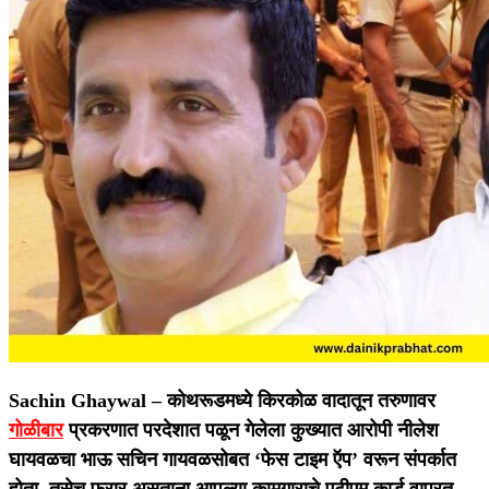
Sachin Ghaywal –
कोथरूडमध्ये किरकोळ वादातून तरुणावर
गोळीबार
प्रकरणात परदेशात पळून गेलेला कुख्यात आरोपी नीलेश
घायवळचा भाऊ सचिन गायवळसोबत ‘फेस टाइम ऍप’ वरून संपर्कात