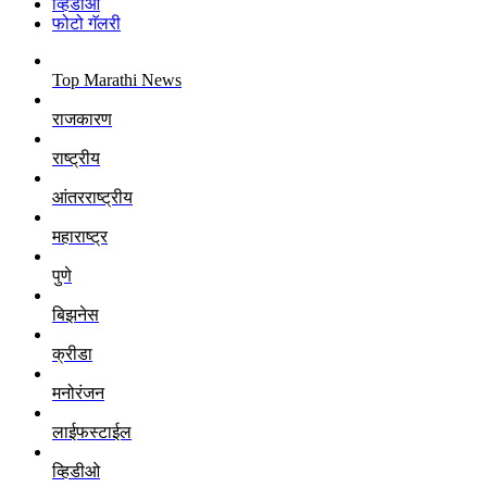
व्हिडीओ
फोटो गॅलरी
Top Marathi News
राजकारण
राष्ट्रीय
आंतरराष्ट्रीय
महाराष्ट्र
पुणे
बिझनेस
क्रीडा
मनोरंजन
लाईफस्टाईल
व्हिडीओ