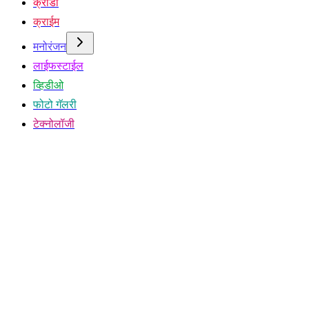
क्रीडा
क्राईम
मनोरंजन
लाईफस्टाईल
व्हिडीओ
फोटो गॅलरी
टेक्नोलॉजी