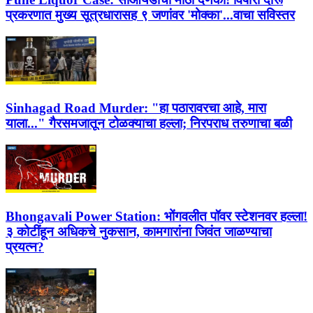
प्रकरणात मुख्य सूत्रधारासह ९ जणांवर 'मोक्का'...वाचा सविस्तर
Sinhagad Road Murder:
"हा पठारावरचा आहे, मारा
याला..." गैरसमजातून टोळक्याचा हल्ला; निरपराध तरुणाचा बळी
Bhongavali Power Station:
भोंगवलीत पॉवर स्टेशनवर हल्ला!
३ कोटींहून अधिकचे नुकसान, कामगारांना जिवंत जाळण्याचा
प्रयत्न?