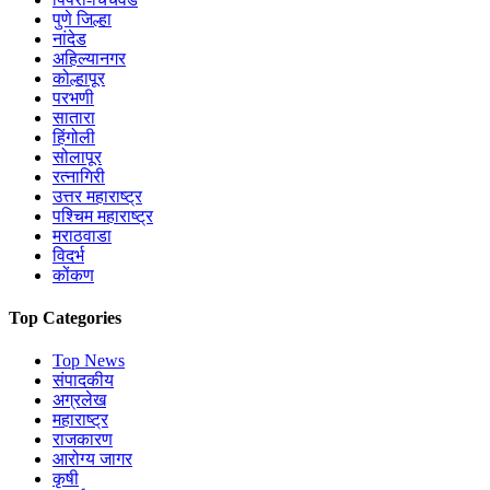
पुणे जिल्हा
नांदेड
अहिल्यानगर
कोल्हापूर
परभणी
सातारा
हिंगोली
सोलापूर
रत्नागिरी
उत्तर महाराष्ट्र
पश्चिम महाराष्ट्र
मराठवाडा
विदर्भ
कोंकण
Top Categories
Top News
संपादकीय
अग्रलेख
महाराष्ट्र
राजकारण
आरोग्य जागर
कृषी