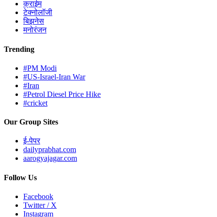
क्राईम
टेक्नोलॉजी
बिझनेस
मनोरंजन
Trending
#PM Modi
#US-Israel-Iran War
#Iran
#Petrol Diesel Price Hike
#cricket
Our Group Sites
ई-पेपर
dailyprabhat.com
aarogyajagar.com
Follow Us
Facebook
Twitter / X
Instagram