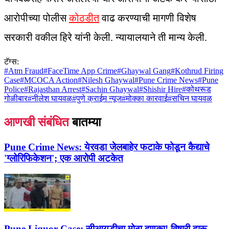
आरोपीच्या पोलीस
कोठडीत
वाढ करण्याची मागणी विशेष
सरकारी वकील हिरे यांनी केली. न्यायालयाने ती मान्य केली.
टॅग्स:
#
Atm Fraud
#
FaceTime App Crime
#
Ghaywal Gang
#
Kothrud Firing
Case
#
MCOCA Action
#
Nilesh Ghaywal
#
Pune Crime News
#
Pune
Police
#
Rajasthan Arrest
#
Sachin Ghaywal
#
Shishir Hire
#
कोथरूड
गोळीबार
#
नीलेश घायवळ
#
पुणे क्राईम न्यूज
#
मोक्का कारवाई
#
सचिन घायवळ
आणखी संबंधित
बातम्या
Pune Crime News:
येरवडा जेलबाहेर फटाके फोडून कैद्याचे
'ग्लोरिफिकेशन'; एक आरोपी अटकेत
Pune Liquor Case:
सीआयडीचा मोठा दणका! विषारी दारू