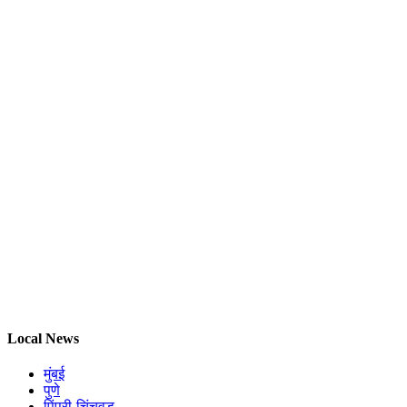
Local News
मुंबई
पुणे
पिंपरी-चिंचवड