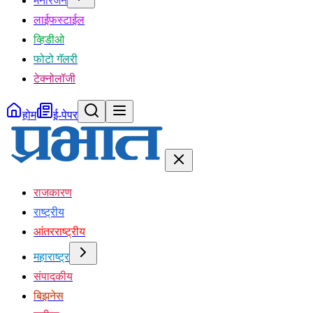
मनोरंजन
लाईफस्टाईल
व्हिडीओ
फोटो गॅलरी
टेक्नोलॉजी
होम
ई-पेपर
राजकारण
राष्ट्रीय
आंतरराष्ट्रीय
महाराष्ट्र
संपादकीय
बिझनेस