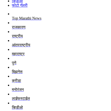
व्हिडीओ
फोटो गॅलरी
Top Marathi News
राजकारण
राष्ट्रीय
आंतरराष्ट्रीय
महाराष्ट्र
पुणे
बिझनेस
क्रीडा
मनोरंजन
लाईफस्टाईल
व्हिडीओ