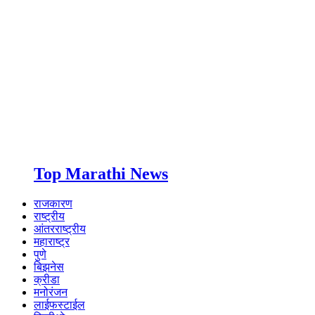
Top Marathi News
राजकारण
राष्ट्रीय
आंतरराष्ट्रीय
महाराष्ट्र
पुणे
बिझनेस
क्रीडा
मनोरंजन
लाईफस्टाईल