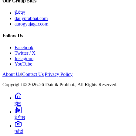
Our Group Sites
ई-पेपर
dailyprabhat.com
aarogyajagar.com
Follow Us
Facebook
Twitter / X
Instagram
YouTube
About Us
|
Contact Us
|
Privacy Policy
Copyright © 2026-26 Dainik Prabhat., All Rights Reserved.
होम
ई-पेपर
फोटो