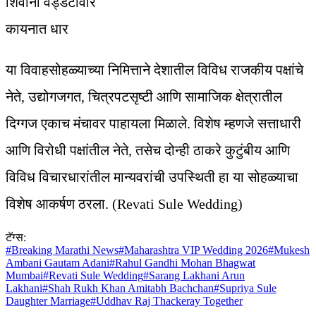
शिवानी वड्डेटीवार
कायनात धार
या विवाहसोहळ्याच्या निमित्ताने देशातील विविध राजकीय पक्षांचे
नेते, उद्योगजगत, चित्रपटसृष्टी आणि सामाजिक क्षेत्रातील
दिग्गज एकाच मंचावर पाहायला मिळाले. विशेष म्हणजे सत्ताधारी
आणि विरोधी पक्षांतील नेते, तसेच दोन्ही ठाकरे कुटुंबीय आणि
विविध विचारधारांतील मान्यवरांची उपस्थिती हा या सोहळ्याचा
विशेष आकर्षण ठरला. (Revati Sule Wedding)
टॅग्स:
#
Breaking Marathi News
#
Maharashtra VIP Wedding 2026
#
Mukesh
Ambani Gautam Adani
#
Rahul Gandhi Mohan Bhagwat
Mumbai
#
Revati Sule Wedding
#
Sarang Lakhani Arun
Lakhani
#
Shah Rukh Khan Amitabh Bachchan
#
Supriya Sule
Daughter Marriage
#
Uddhav Raj Thackeray Together