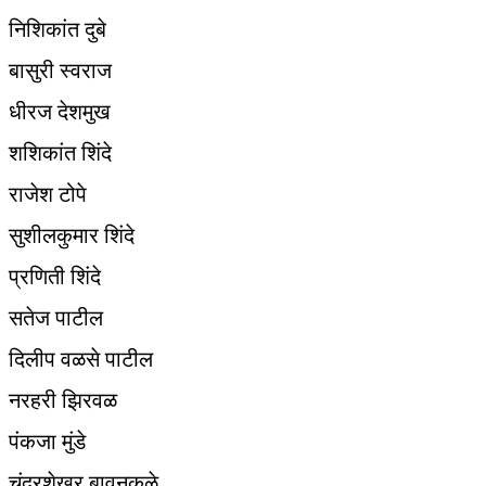
निशिकांत दुबे
बासुरी स्वराज
धीरज देशमुख
शशिकांत शिंदे
राजेश टोपे
सुशीलकुमार शिंदे
प्रणिती शिंदे
सतेज पाटील
दिलीप वळसे पाटील
नरहरी झिरवळ
पंकजा मुंडे
चंद्रशेखर बावनकुळे