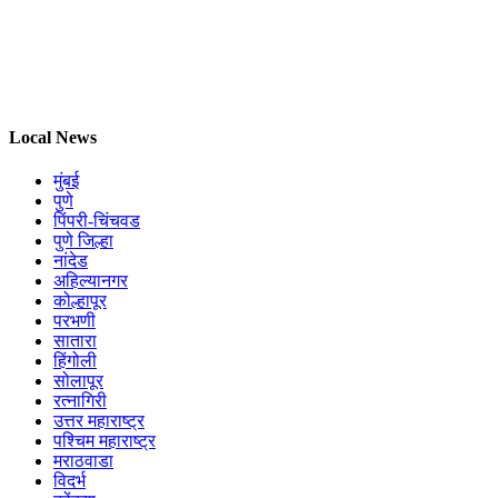
Local News
मुंबई
पुणे
पिंपरी-चिंचवड
पुणे जिल्हा
नांदेड
अहिल्यानगर
कोल्हापूर
परभणी
सातारा
हिंगोली
सोलापूर
रत्नागिरी
उत्तर महाराष्ट्र
पश्चिम महाराष्ट्र
मराठवाडा
विदर्भ