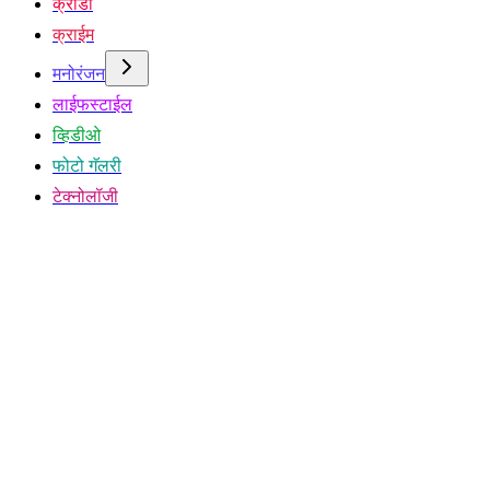
क्रीडा
क्राईम
मनोरंजन
लाईफस्टाईल
व्हिडीओ
फोटो गॅलरी
टेक्नोलॉजी