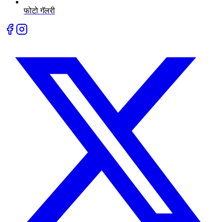
फोटो गॅलरी