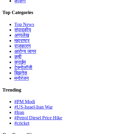
कोंकण
Top Categories
Top News
संपादकीय
अग्रलेख
महाराष्ट्र
राजकारण
आरोग्य जागर
कृषी
क्राईम
टेक्नोलॉजी
बिझनेस
मनोरंजन
Trending
#PM Modi
#US-Israel-Iran War
#Iran
#Petrol Diesel Price Hike
#cricket