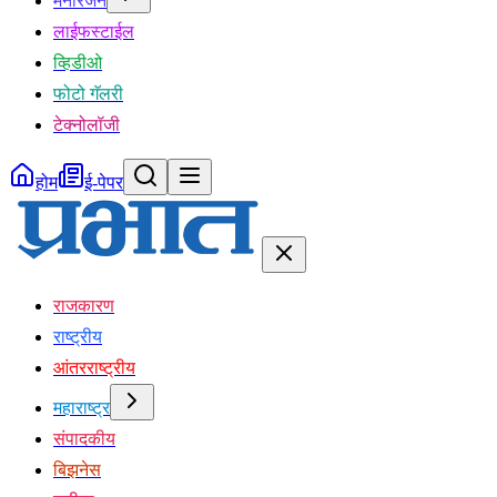
मनोरंजन
लाईफस्टाईल
व्हिडीओ
फोटो गॅलरी
टेक्नोलॉजी
होम
ई-पेपर
राजकारण
राष्ट्रीय
आंतरराष्ट्रीय
महाराष्ट्र
संपादकीय
बिझनेस