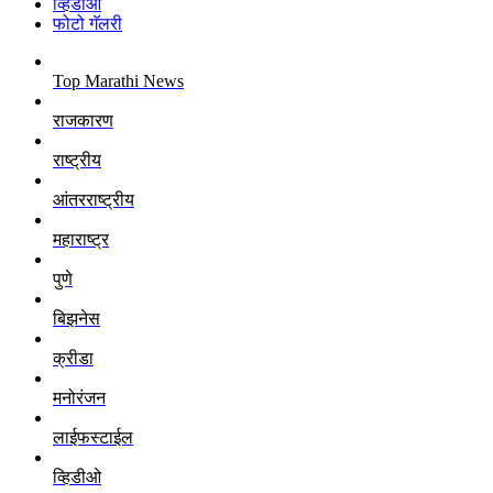
व्हिडीओ
फोटो गॅलरी
Top Marathi News
राजकारण
राष्ट्रीय
आंतरराष्ट्रीय
महाराष्ट्र
पुणे
बिझनेस
क्रीडा
मनोरंजन
लाईफस्टाईल
व्हिडीओ