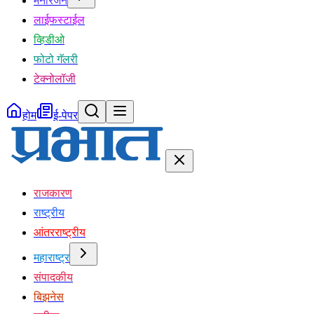
मनोरंजन
लाईफस्टाईल
व्हिडीओ
फोटो गॅलरी
टेक्नोलॉजी
होम
ई-पेपर
राजकारण
राष्ट्रीय
आंतरराष्ट्रीय
महाराष्ट्र
संपादकीय
बिझनेस