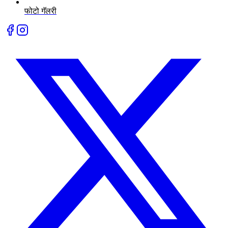
फोटो गॅलरी