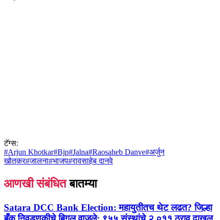
टॅग्स:
#
Arjun Khotkar
#
Bjp
#
Jalna
#
Raosaheb Danve
#
अर्जुन
खोतकर
#
जालना
#
भाजप
#
रावसाहेब दानवे
आणखी संबंधित
बातम्या
Satara DCC Bank Election:
महायुतीतच थेट लढत? जिल्हा
बँक निवडणुकीचे बिगुल वाजले; ९५५ संस्थांचे २,०११ ठराव दाखल