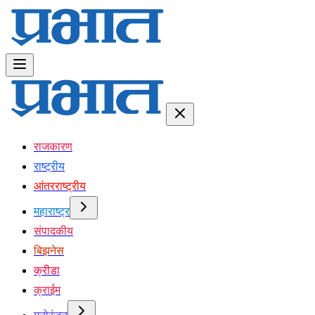
राजकारण
राष्ट्रीय
आंतरराष्ट्रीय
महाराष्ट्र
संपादकीय
बिझनेस
क्रीडा
क्राईम