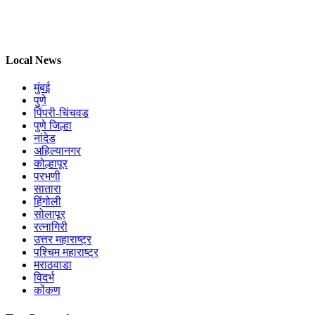
Local News
मुंबई
पुणे
पिंपरी-चिंचवड
पुणे जिल्हा
नांदेड
अहिल्यानगर
कोल्हापूर
परभणी
सातारा
हिंगोली
सोलापूर
रत्नागिरी
उत्तर महाराष्ट्र
पश्चिम महाराष्ट्र
मराठवाडा
विदर्भ
कोंकण