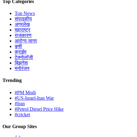
Top Categories
Top News
संपादकीय
अग्रलेख
महाराष्ट्र
राजकारण
आरोग्य जागर
कृषी
क्राईम
टेक्नोलॉजी
बिझनेस
मनोरंजन
Trending
#PM Modi
#US-Israel-Iran War
#Iran
#Petrol Diesel Price Hike
#cricket
Our Group Sites