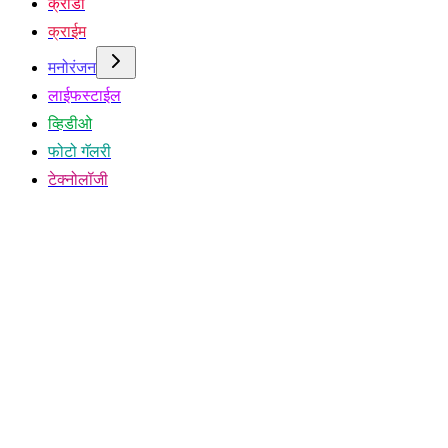
क्रीडा
क्राईम
मनोरंजन
लाईफस्टाईल
व्हिडीओ
फोटो गॅलरी
टेक्नोलॉजी