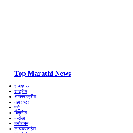
Top Marathi News
राजकारण
राष्ट्रीय
आंतरराष्ट्रीय
महाराष्ट्र
पुणे
बिझनेस
क्रीडा
मनोरंजन
लाईफस्टाईल