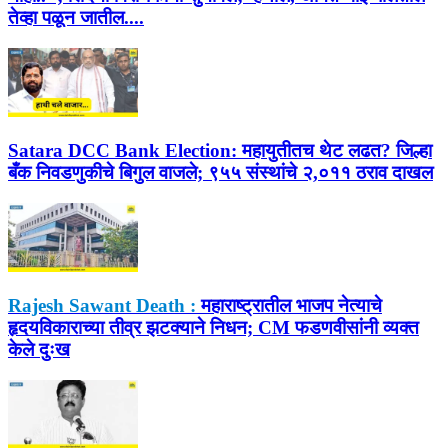
तेव्हा पळून जातील....
Satara DCC Bank Election:
महायुतीतच थेट लढत? जिल्हा
बँक निवडणुकीचे बिगुल वाजले; ९५५ संस्थांचे २,०११ ठराव दाखल
Rajesh Sawant Death :
महाराष्ट्रातील भाजप नेत्याचे
हृदयविकाराच्या तीव्र झटक्याने निधन; CM फडणवीसांनी व्यक्त
केले दुःख