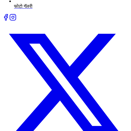
फोटो गॅलरी