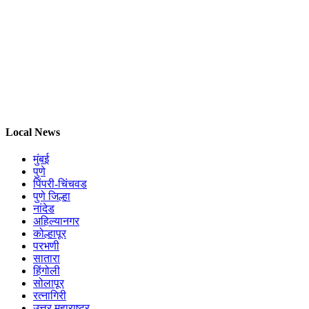
Local News
मुंबई
पुणे
पिंपरी-चिंचवड
पुणे जिल्हा
नांदेड
अहिल्यानगर
कोल्हापूर
परभणी
सातारा
हिंगोली
सोलापूर
रत्नागिरी
उत्तर महाराष्ट्र