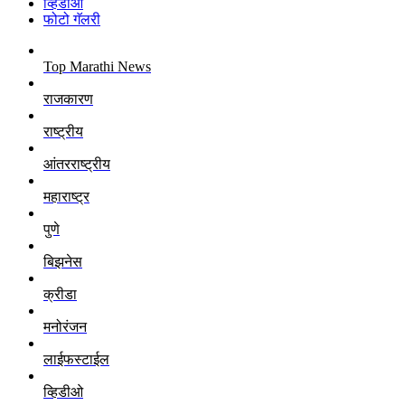
व्हिडीओ
फोटो गॅलरी
Top Marathi News
राजकारण
राष्ट्रीय
आंतरराष्ट्रीय
महाराष्ट्र
पुणे
बिझनेस
क्रीडा
मनोरंजन
लाईफस्टाईल
व्हिडीओ