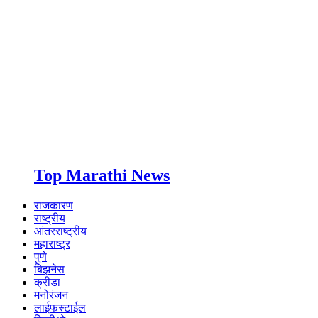
Top Marathi News
राजकारण
राष्ट्रीय
आंतरराष्ट्रीय
महाराष्ट्र
पुणे
बिझनेस
क्रीडा
मनोरंजन
लाईफस्टाईल