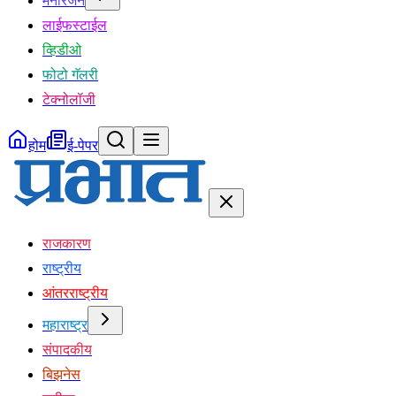
मनोरंजन
लाईफस्टाईल
व्हिडीओ
फोटो गॅलरी
टेक्नोलॉजी
होम
ई-पेपर
राजकारण
राष्ट्रीय
आंतरराष्ट्रीय
महाराष्ट्र
संपादकीय
बिझनेस