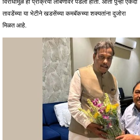
विरोधामुळे ही प्रक्रिया लांबणीवर पडली होती. आता पुन्हा एकदा
तावडेंच्या या भेटीने खडसेंच्या कमबॅकच्या शक्यतांना दुजोरा
मिळत आहे.