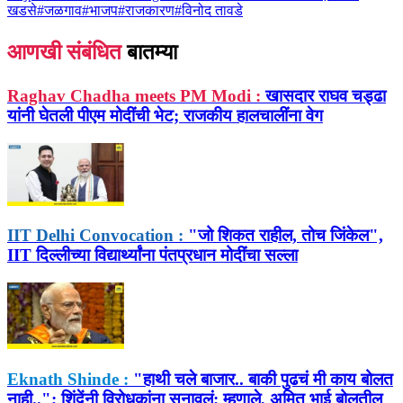
खडसे
#
जळगाव
#
भाजप
#
राजकारण
#
विनोद तावडे
आणखी संबंधित
बातम्या
Raghav Chadha meets PM Modi :
खासदार राघव चड्ढा
यांनी घेतली पीएम मोदींची भेट; राजकीय हालचालींना वेग
IIT Delhi Convocation :
"जो शिकत राहील, तोच जिंकेल",
IIT दिल्लीच्या विद्यार्थ्यांना पंतप्रधान मोदींचा सल्ला
Eknath Shinde :
"हाथी चले बाजार.. बाकी पुढचं मी काय बोलत
नाही.."; शिंदेंनी विरोधकांना सुनावलं; म्हणाले, अमित भाई बोलतील