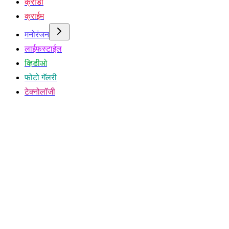
क्रीडा
क्राईम
मनोरंजन
लाईफस्टाईल
व्हिडीओ
फोटो गॅलरी
टेक्नोलॉजी