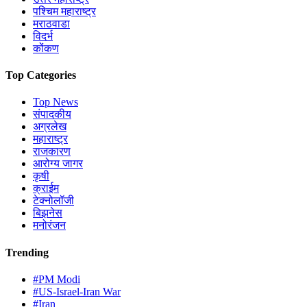
पश्चिम महाराष्ट्र
मराठवाडा
विदर्भ
कोंकण
Top Categories
Top News
संपादकीय
अग्रलेख
महाराष्ट्र
राजकारण
आरोग्य जागर
कृषी
क्राईम
टेक्नोलॉजी
बिझनेस
मनोरंजन
Trending
#PM Modi
#US-Israel-Iran War
#Iran