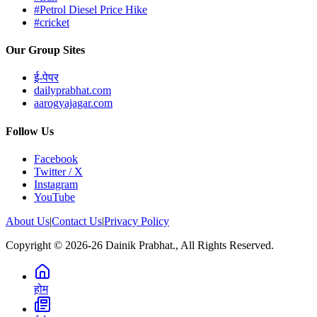
#Petrol Diesel Price Hike
#cricket
Our Group Sites
ई-पेपर
dailyprabhat.com
aarogyajagar.com
Follow Us
Facebook
Twitter / X
Instagram
YouTube
About Us
|
Contact Us
|
Privacy Policy
Copyright © 2026-26 Dainik Prabhat., All Rights Reserved.
होम