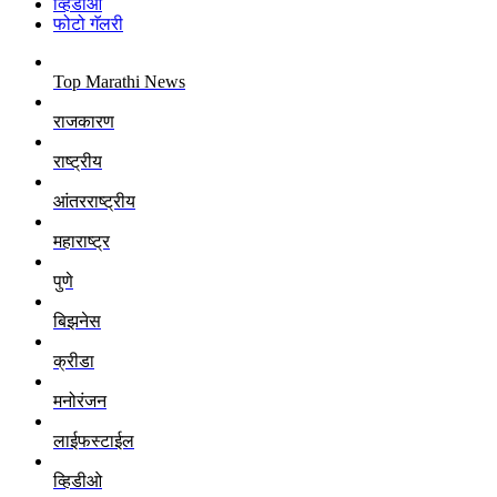
व्हिडीओ
फोटो गॅलरी
Top Marathi News
राजकारण
राष्ट्रीय
आंतरराष्ट्रीय
महाराष्ट्र
पुणे
बिझनेस
क्रीडा
मनोरंजन
लाईफस्टाईल
व्हिडीओ