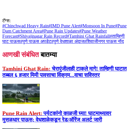
टॅग्स:
#
Chinchwad Heavy Rain
#
IMD Pune Alert
#
Monsoon In Pune
#
Pune
Dam Catchment Area
#
Pune Rain Updates
#
Pune Weather
Forecast
#
Shivajinagar Rain Record
#
Tamhini Ghat Rainfall
#
ताम्हिणी
घाट पाऊस
#
पुणे पाऊस अपडेट
#
पुणे वेधशाळा अंदाज
#
शिवाजीनगर पाऊस नोंद
आणखी संबंधित
बातम्या
Tamhini Ghat Rain:
चेरापुंजीलाही टाकले मागे! ताम्हिणी घाटात
तब्बल ६ हजार मिमी पावसाचा विक्रम...वाचा सविस्तर
Pune Rain Alert:
पर्यटकांनो काळजी घ्या! घाटमाथ्यावर
मुसळधार पाऊस; वेधशाळेकडून रेड/ऑरेंज अलर्ट जारी