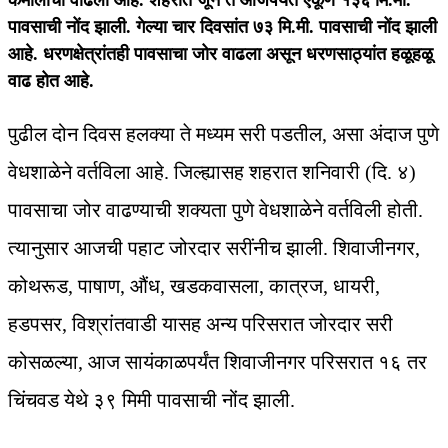
कमालीचा वाढला आहे. शहरात जून ते आजपर्यंत एकूण १३६ मि.मी.
पावसाची नोंद झाली. गेल्या चार दिवसांत ७३ मि.मी. पावसाची नोंद झाली
आहे. धरणक्षेत्रांतही पावसाचा जोर वाढला असून धरणसाठ्यांत हळूहळू
वाढ होत आहे.
पुढील दोन दिवस हलक्या ते मध्यम सरी पडतील, असा अंदाज पुणे
वेधशाळेने वर्तविला आहे. जिल्ह्यासह शहरात शनिवारी (दि. ४)
पावसाचा जोर वाढण्याची शक्यता पुणे वेधशाळेने वर्तविली होती.
त्यानुसार आजची पहाट जोरदार सरींनीच झाली. शिवाजीनगर,
कोथरूड, पाषाण, औंध, खडकवासला, कात्रज, धायरी,
हडपसर, विश्रांतवाडी यासह अन्य परिसरात जोरदार सरी
कोसळल्या, आज सायंकाळपर्यंत शिवाजीनगर परिसरात १६ तर
चिंचवड येथे ३९ मिमी पावसाची नोंद झाली.