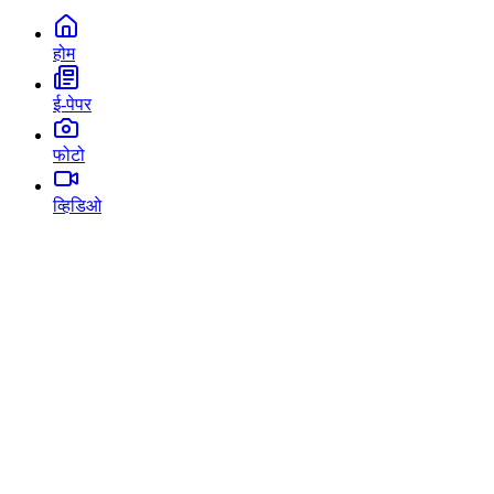
होम
ई-पेपर
फोटो
व्हिडिओ