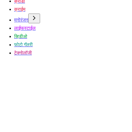
क्रीडा
क्राईम
मनोरंजन
लाईफस्टाईल
व्हिडीओ
फोटो गॅलरी
टेक्नोलॉजी