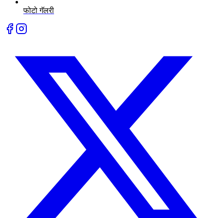
फोटो गॅलरी