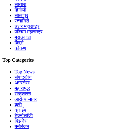
सातारा
हिंगोली
सोलापूर
रत्नागिरी
उत्तर महाराष्ट्र
पश्चिम महाराष्ट्र
मराठवाडा
विदर्भ
कोंकण
Top Categories
Top News
संपादकीय
अग्रलेख
महाराष्ट्र
राजकारण
आरोग्य जागर
कृषी
क्राईम
टेक्नोलॉजी
बिझनेस
मनोरंजन