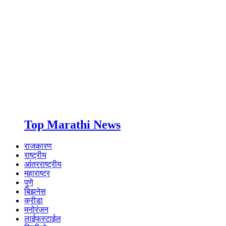
Top Marathi News
राजकारण
राष्ट्रीय
आंतरराष्ट्रीय
महाराष्ट्र
पुणे
बिझनेस
क्रीडा
मनोरंजन
लाईफस्टाईल