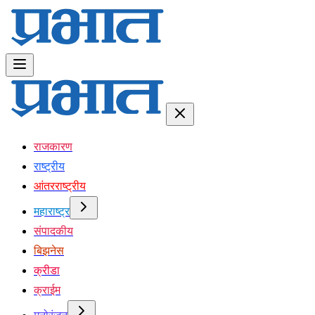
राजकारण
राष्ट्रीय
आंतरराष्ट्रीय
महाराष्ट्र
संपादकीय
बिझनेस
क्रीडा
क्राईम