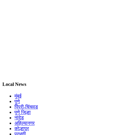
Local News
मुंबई
पुणे
पिंपरी-चिंचवड
पुणे जिल्हा
नांदेड
अहिल्यानगर
कोल्हापूर
परभणी