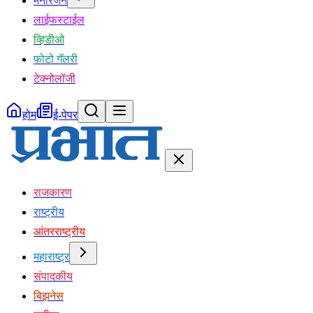
मनोरंजन
लाईफस्टाईल
व्हिडीओ
फोटो गॅलरी
टेक्नोलॉजी
होम
ई-पेपर
राजकारण
राष्ट्रीय
आंतरराष्ट्रीय
महाराष्ट्र
संपादकीय
बिझनेस