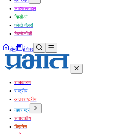
मनोरंजन
लाईफस्टाईल
व्हिडीओ
फोटो गॅलरी
टेक्नोलॉजी
होम
ई-पेपर
राजकारण
राष्ट्रीय
आंतरराष्ट्रीय
महाराष्ट्र
संपादकीय
बिझनेस