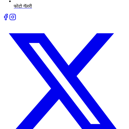
फोटो गॅलरी