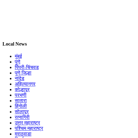
Local News
मुंबई
पुणे
पिंपरी-चिंचवड
पुणे जिल्हा
नांदेड
अहिल्यानगर
कोल्हापूर
परभणी
सातारा
हिंगोली
सोलापूर
रत्नागिरी
उत्तर महाराष्ट्र
पश्चिम महाराष्ट्र
मराठवाडा