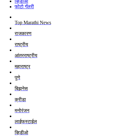
व्हिडीओ
फोटो गॅलरी
Top Marathi News
राजकारण
राष्ट्रीय
आंतरराष्ट्रीय
महाराष्ट्र
पुणे
बिझनेस
क्रीडा
मनोरंजन
लाईफस्टाईल
व्हिडीओ