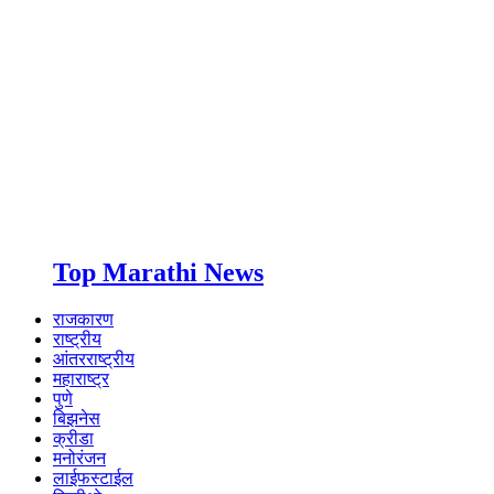
Top Marathi News
राजकारण
राष्ट्रीय
आंतरराष्ट्रीय
महाराष्ट्र
पुणे
बिझनेस
क्रीडा
मनोरंजन
लाईफस्टाईल