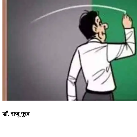
डॉ. राजू गुरव