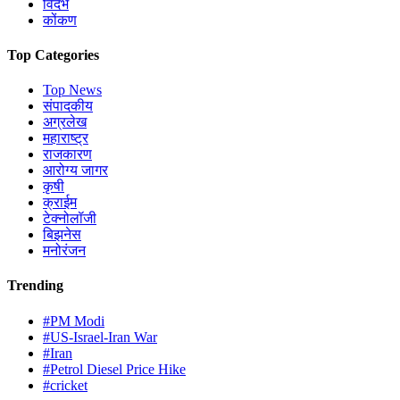
विदर्भ
कोंकण
Top Categories
Top News
संपादकीय
अग्रलेख
महाराष्ट्र
राजकारण
आरोग्य जागर
कृषी
क्राईम
टेक्नोलॉजी
बिझनेस
मनोरंजन
Trending
#PM Modi
#US-Israel-Iran War
#Iran
#Petrol Diesel Price Hike
#cricket