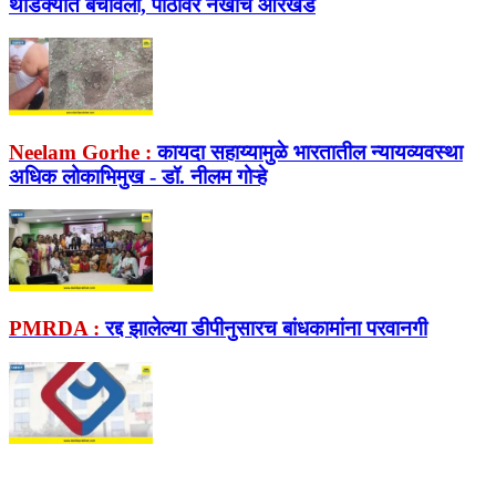
थोडक्यात बचावला, पाठीवर नखांचे ओरखडे
Neelam Gorhe :
कायदा सहाय्यामुळे भारतातील न्यायव्यवस्था
अधिक लोकाभिमुख - डॉ. नीलम गोऱ्हे
PMRDA :
रद्द झालेल्या डीपीनुसारच बांधकामांना परवानगी