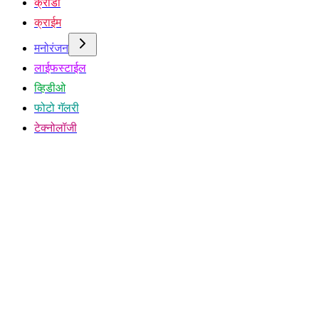
क्रीडा
क्राईम
मनोरंजन
लाईफस्टाईल
व्हिडीओ
फोटो गॅलरी
टेक्नोलॉजी