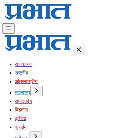
राजकारण
राष्ट्रीय
आंतरराष्ट्रीय
महाराष्ट्र
संपादकीय
बिझनेस
क्रीडा
क्राईम