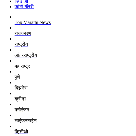
व्हिडीओ
फोटो गॅलरी
Top Marathi News
राजकारण
राष्ट्रीय
आंतरराष्ट्रीय
महाराष्ट्र
पुणे
बिझनेस
क्रीडा
मनोरंजन
लाईफस्टाईल
व्हिडीओ