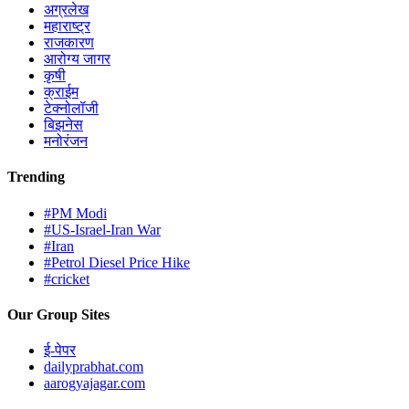
अग्रलेख
महाराष्ट्र
राजकारण
आरोग्य जागर
कृषी
क्राईम
टेक्नोलॉजी
बिझनेस
मनोरंजन
Trending
#PM Modi
#US-Israel-Iran War
#Iran
#Petrol Diesel Price Hike
#cricket
Our Group Sites
ई-पेपर
dailyprabhat.com
aarogyajagar.com