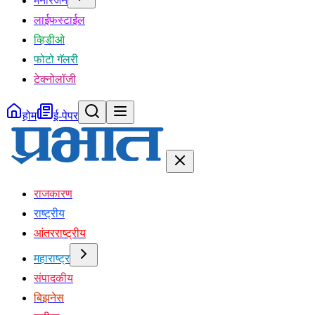
मनोरंजन
लाईफस्टाईल
व्हिडीओ
फोटो गॅलरी
टेक्नोलॉजी
होम
ई-पेपर
राजकारण
राष्ट्रीय
आंतरराष्ट्रीय
महाराष्ट्र
संपादकीय
बिझनेस