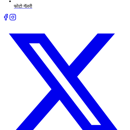
फोटो गॅलरी