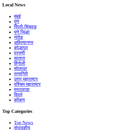
Local News
मुंबई
पुणे
पिंपरी-चिंचवड
पुणे जिल्हा
नांदेड
अहिल्यानगर
कोल्हापूर
परभणी
सातारा
हिंगोली
सोलापूर
रत्नागिरी
उत्तर महाराष्ट्र
पश्चिम महाराष्ट्र
मराठवाडा
विदर्भ
कोंकण
Top Categories
Top News
संपादकीय