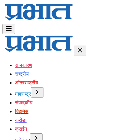
राजकारण
राष्ट्रीय
आंतरराष्ट्रीय
महाराष्ट्र
संपादकीय
बिझनेस
क्रीडा
क्राईम