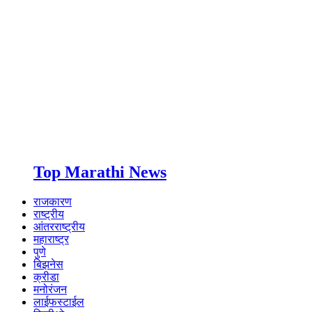
Top Marathi News
राजकारण
राष्ट्रीय
आंतरराष्ट्रीय
महाराष्ट्र
पुणे
बिझनेस
क्रीडा
मनोरंजन
लाईफस्टाईल