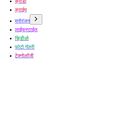
क्रीडा
क्राईम
मनोरंजन
लाईफस्टाईल
व्हिडीओ
फोटो गॅलरी
टेक्नोलॉजी