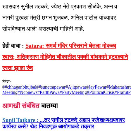
खासदार सुनील तटकरे, ज्येष्ठ नेते प्रकाश सोळंके, अन्न व
नागरी पुरवठा मंत्री छगन भुजबळ, अनिल पाटील यांच्यावर
सोपविण्यात आली असल्याची माहिती आहे.
हेही वाचा :
Satara: समर्थ मंदिर परिसराने घेतला मोकळा
श्‍वास; अतिक्रमण मोहिमेत चौकातील पक्की बांधकामे हटवल्याने
रस्ता झाला रुंद
टॅग्स:
#
#chhaganbhujbal
#
#sunetrapawar
#
Ajitpawar
#
JayPawar
#
Maharashtra
Meeting
#
Ncpnews
#
ParthPawa
#
PartyMeeting
#
PoliticalCrisis
#
PrafulP
आणखी संबंधित
बातम्या
Sunil Tatkare :
...तर सुनील तटकरे अद्याप प्रदेशाध्यक्षपदावर
कार्यरत कसे? थेट निवडणूक आयोगाकडे तक्रार