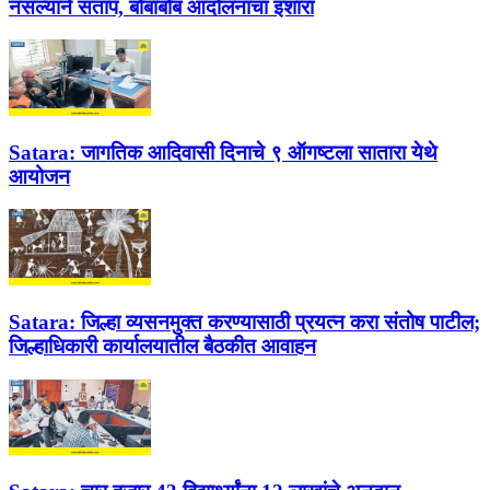
नसल्याने संताप, बोंबाबोंब आंदोलनाचा इशारा
Satara:
जागतिक आदिवासी दिनाचे ९ ऑगष्टला सातारा येथे
आयोजन
Satara:
जिल्हा व्यसनमुक्त करण्यासाठी प्रयत्न करा संतोष पाटील;
जिल्हाधिकारी कार्यालयातील बैठकीत आवाहन