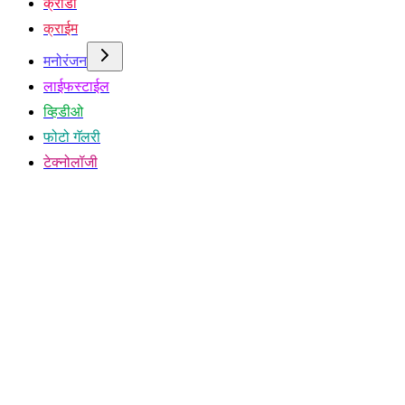
क्रीडा
क्राईम
मनोरंजन
लाईफस्टाईल
व्हिडीओ
फोटो गॅलरी
टेक्नोलॉजी