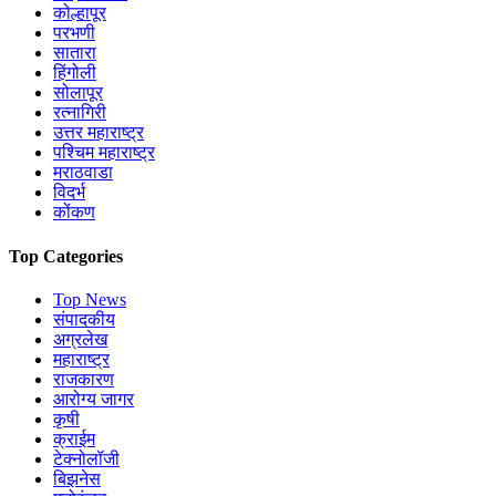
कोल्हापूर
परभणी
सातारा
हिंगोली
सोलापूर
रत्नागिरी
उत्तर महाराष्ट्र
पश्चिम महाराष्ट्र
मराठवाडा
विदर्भ
कोंकण
Top Categories
Top News
संपादकीय
अग्रलेख
महाराष्ट्र
राजकारण
आरोग्य जागर
कृषी
क्राईम
टेक्नोलॉजी
बिझनेस