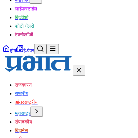
मनोरंजन
लाईफस्टाईल
व्हिडीओ
फोटो गॅलरी
टेक्नोलॉजी
होम
ई-पेपर
राजकारण
राष्ट्रीय
आंतरराष्ट्रीय
महाराष्ट्र
संपादकीय
बिझनेस