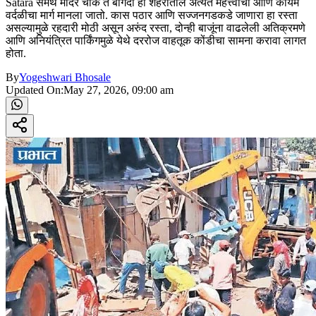
Satara समर्थ मंदिर चौक ते बोगदा हा शहरातील अत्यंत महत्त्वाचा आणि कायम
वर्दळीचा मार्ग मानला जातो. कास पठार आणि सज्जनगडकडे जाणारा हा रस्ता
असल्यामुळे रहदारी मोठी असून अरुंद रस्ता, दोन्ही बाजूंना वाढलेली अतिक्रमणे
आणि अनियंत्रित पार्किंगमुळे येथे दररोज वाहतूक कोंडीचा सामना करावा लागत
होता.
By
Yogeshwari Bhosale
Updated On:
May 27, 2026, 09:00 am