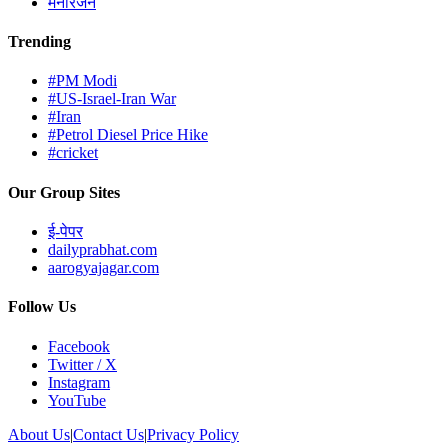
मनोरंजन
Trending
#PM Modi
#US-Israel-Iran War
#Iran
#Petrol Diesel Price Hike
#cricket
Our Group Sites
ई-पेपर
dailyprabhat.com
aarogyajagar.com
Follow Us
Facebook
Twitter / X
Instagram
YouTube
About Us
|
Contact Us
|
Privacy Policy