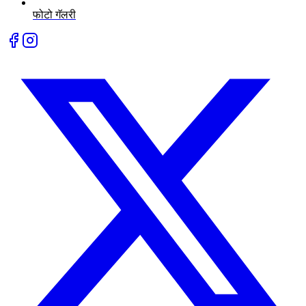
फोटो गॅलरी