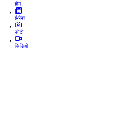
होम
ई-पेपर
फोटो
व्हिडिओ