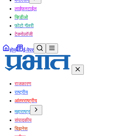
मनोरंजन
लाईफस्टाईल
व्हिडीओ
फोटो गॅलरी
टेक्नोलॉजी
होम
ई-पेपर
राजकारण
राष्ट्रीय
आंतरराष्ट्रीय
महाराष्ट्र
संपादकीय
बिझनेस