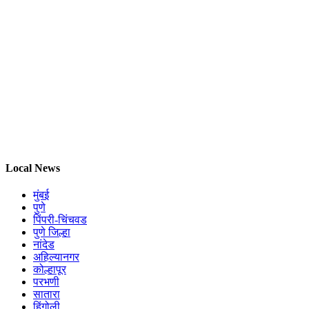
Local News
मुंबई
पुणे
पिंपरी-चिंचवड
पुणे जिल्हा
नांदेड
अहिल्यानगर
कोल्हापूर
परभणी
सातारा
हिंगोली