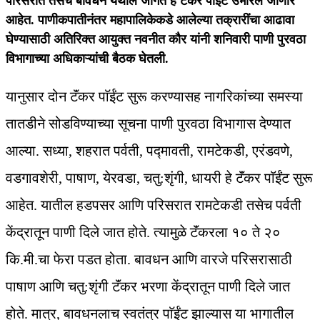
परिसरात तसेच बावधन येथील जागेत हे टॅंकर पाईंट उभारले जाणार
आहेत. पाणीकपातीनंतर महापालिकेकडे आलेल्या तक्रारींचा आढावा
घेण्यासाठी अतिरिक्त आयुक्त नवनीत कौर यांनी शनिवारी पाणी पुरवठा
विभागाच्या अधिकाऱ्यांची बैठक घेतली.
यानुसार दोन टॅंकर पाॅईंट सुरू करण्यासह नागरिकांच्या समस्या
तातडीने सोडविण्याच्या सूचना पाणी पुरवठा विभागास देण्यात
आल्या. सध्या, शहरात पर्वती, पद्मावती, रामटेकडी, एरंडवणे,
वडगावशेरी, पाषाण, येरवडा, चतु:शृंगी, धायरी हे टॅंकर पाॅईंट सुरू
आहेत. यातील हडपसर आणि परिसरात रामटेकडी तसेच पर्वती
केंद्रातून पाणी दिले जात होते. त्यामुळे टॅंकरला १० ते २०
कि.मी.चा फेरा पडत होता. बावधन आणि वारजे परिसरासाठी
पाषाण आणि चतु:शृंगी टॅंकर भरणा केंद्रातून पाणी दिले जात
होते. मात्र, बावधनलाच स्वतंत्र पाॅईंट झाल्यास या भागातील