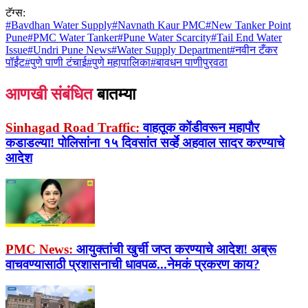
टॅग्स:
#
Bavdhan Water Supply
#
Navnath Kaur PMC
#
New Tanker Point
Pune
#
PMC Water Tanker
#
Pune Water Scarcity
#
Tail End Water
Issue
#
Undri Pune News
#
Water Supply Department
#
नवीन टँकर
पॉईंट
#
पुणे पाणी टंचाई
#
पुणे महापालिका
#
बावधन पाणीपुरवठा
आणखी संबंधित
बातम्या
Sinhagad Road Traffic:
वाहतूक कोंडीवरून महापौर
कडाडल्या! पोलिसांना १५ दिवसांत सर्व्हे अहवाल सादर करण्याचे
आदेश
PMC News:
आयुक्तांची खुर्ची जप्त करण्याचे आदेश! अब्रू
वाचवण्यासाठी प्रशासनाची धावपळ...नेमकं प्रकरण काय?