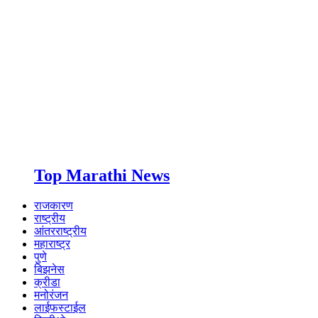
Top Marathi News
राजकारण
राष्ट्रीय
आंतरराष्ट्रीय
महाराष्ट्र
पुणे
बिझनेस
क्रीडा
मनोरंजन
लाईफस्टाईल