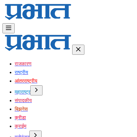
राजकारण
राष्ट्रीय
आंतरराष्ट्रीय
महाराष्ट्र
संपादकीय
बिझनेस
क्रीडा
क्राईम