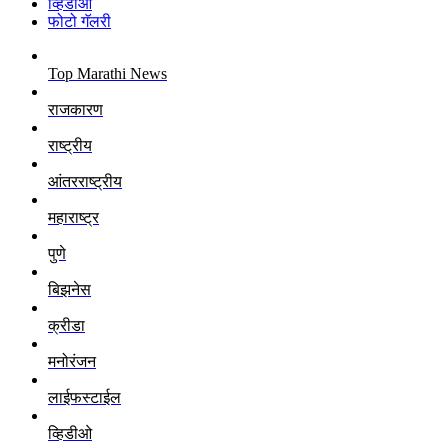
व्हिडीओ
फोटो गॅलरी
Top Marathi News
राजकारण
राष्ट्रीय
आंतरराष्ट्रीय
महाराष्ट्र
पुणे
बिझनेस
क्रीडा
मनोरंजन
लाईफस्टाईल
व्हिडीओ