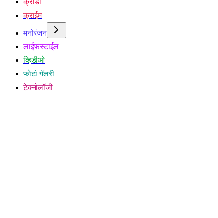
क्रीडा
क्राईम
मनोरंजन
लाईफस्टाईल
व्हिडीओ
फोटो गॅलरी
टेक्नोलॉजी