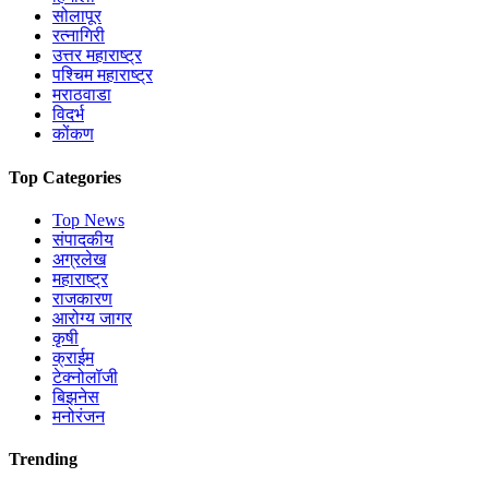
सोलापूर
रत्नागिरी
उत्तर महाराष्ट्र
पश्चिम महाराष्ट्र
मराठवाडा
विदर्भ
कोंकण
Top Categories
Top News
संपादकीय
अग्रलेख
महाराष्ट्र
राजकारण
आरोग्य जागर
कृषी
क्राईम
टेक्नोलॉजी
बिझनेस
मनोरंजन
Trending