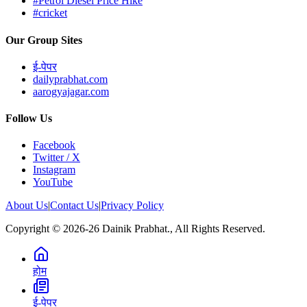
#Petrol Diesel Price Hike
#cricket
Our Group Sites
ई-पेपर
dailyprabhat.com
aarogyajagar.com
Follow Us
Facebook
Twitter / X
Instagram
YouTube
About Us
|
Contact Us
|
Privacy Policy
Copyright © 2026-26 Dainik Prabhat., All Rights Reserved.
होम
ई-पेपर