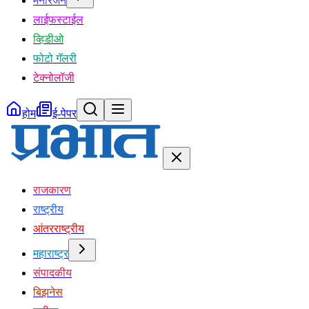
मनोरंजन
लाईफस्टाईल
व्हिडीओ
फोटो गॅलरी
टेक्नोलॉजी
होम
ई-पेपर
राजकारण
राष्ट्रीय
आंतरराष्ट्रीय
महाराष्ट्र
संपादकीय
बिझनेस