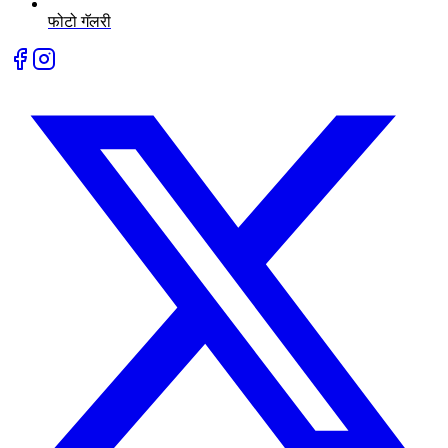
फोटो गॅलरी