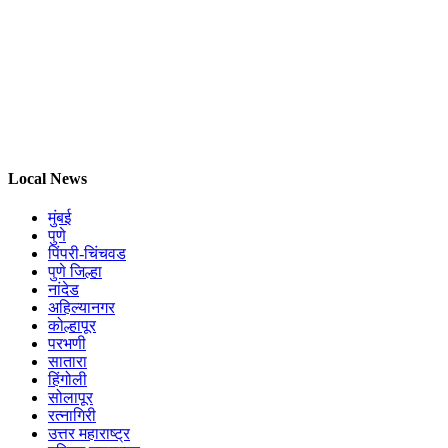
Local News
मुंबई
पुणे
पिंपरी-चिंचवड
पुणे जिल्हा
नांदेड
अहिल्यानगर
कोल्हापूर
परभणी
सातारा
हिंगोली
सोलापूर
रत्नागिरी
उत्तर महाराष्ट्र