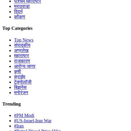
पश्चिम महाराष्ट्र
मराठवाडा
विदर्भ
कोंकण
Top Categories
Top News
संपादकीय
अग्रलेख
महाराष्ट्र
राजकारण
आरोग्य जागर
कृषी
क्राईम
टेक्नोलॉजी
बिझनेस
मनोरंजन
Trending
#PM Modi
#US-Israel-Iran War
#Iran