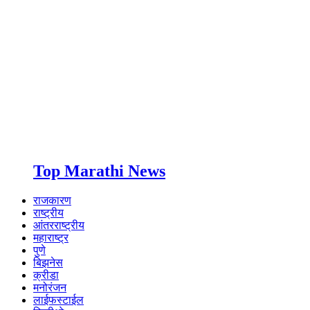
Top Marathi News
राजकारण
राष्ट्रीय
आंतरराष्ट्रीय
महाराष्ट्र
पुणे
बिझनेस
क्रीडा
मनोरंजन
लाईफस्टाईल