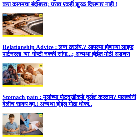
करा कायमचा बंदोबस्त; घरात एकही झुरळ दिसणार नाही !
Relationship Advice :
लग्न ठरलंय.? आपल्या होणाऱ्या लाइफ
पार्टनरला 'या' गोष्टी नक्की सांगा...; अन्यथा होईल मोठी अडचण
Stomach pain :
मुलांच्या पोटदुखीकडे दुर्लक्ष करताय? पालकांनी
वेळीच सावध व्हा.! अन्यथा होईल मोठा धोका..