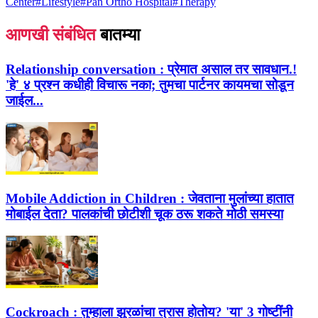
Center
#
Lifestyle
#
Pan Ortho Hospital
#
Therapy
आणखी संबंधित
बातम्या
Relationship conversation :
प्रेमात असाल तर सावधान.!
'हे' ४ प्रश्न कधीही विचारू नका; तुमचा पार्टनर कायमचा सोडून
जाईल...
Mobile Addiction in Children :
जेवताना मुलांच्या हातात
मोबाईल देता? पालकांची छोटीशी चूक ठरू शकते मोठी समस्या
Cockroach :
तुम्हाला झुरळांचा त्रास होतोय? 'या' 3 गोष्टींनी