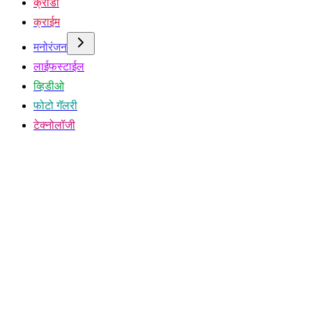
क्रीडा
क्राईम
मनोरंजन
लाईफस्टाईल
व्हिडीओ
फोटो गॅलरी
टेक्नोलॉजी