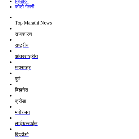
व्हिडीओ
फोटो गॅलरी
Top Marathi News
राजकारण
राष्ट्रीय
आंतरराष्ट्रीय
महाराष्ट्र
पुणे
बिझनेस
क्रीडा
मनोरंजन
लाईफस्टाईल
व्हिडीओ