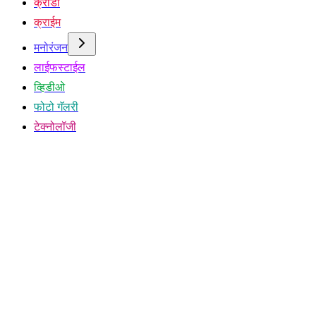
क्रीडा
क्राईम
मनोरंजन
लाईफस्टाईल
व्हिडीओ
फोटो गॅलरी
टेक्नोलॉजी