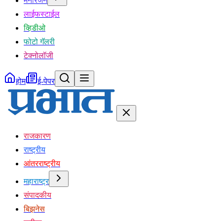
मनोरंजन
लाईफस्टाईल
व्हिडीओ
फोटो गॅलरी
टेक्नोलॉजी
होम
ई-पेपर
राजकारण
राष्ट्रीय
आंतरराष्ट्रीय
महाराष्ट्र
संपादकीय
बिझनेस