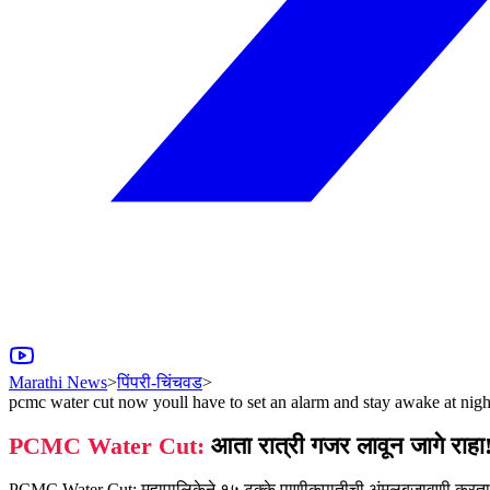
Marathi News
>
पिंपरी-चिंचवड
>
pcmc water cut now youll have to set an alarm and stay awake at night 
PCMC Water Cut:
आता रात्री गजर लावून जागे राहा! 
PCMC Water Cut: महापालिकेने १५ टक्के पाणीकपातीची अंमलबजावणी करताना शह