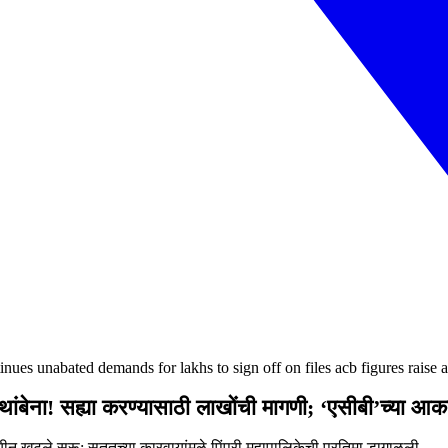
nues unabated demands for lakhs to sign off on files acb figures raise 
ांबेना! सह्या करण्यासाठी लाखोंची मागणी; ‘एसीबी’च्या आ
ीन खटले सुरू; सततच्या कारवायांमुळे पिंपरी महापालिकेची प्रतिमा डागाळली.