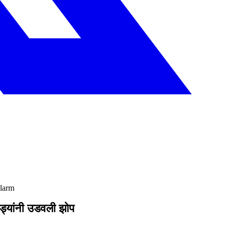
alarm
कड्यांनी उडवली झोप