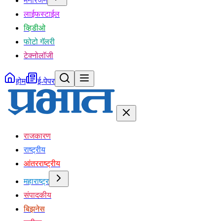
मनोरंजन
लाईफस्टाईल
व्हिडीओ
फोटो गॅलरी
टेक्नोलॉजी
होम
ई-पेपर
राजकारण
राष्ट्रीय
आंतरराष्ट्रीय
महाराष्ट्र
संपादकीय
बिझनेस