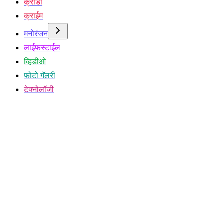
क्रीडा
क्राईम
मनोरंजन
लाईफस्टाईल
व्हिडीओ
फोटो गॅलरी
टेक्नोलॉजी