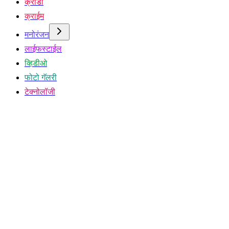
क्रीडा
क्राईम
मनोरंजन
लाईफस्टाईल
व्हिडीओ
फोटो गॅलरी
टेक्नोलॉजी