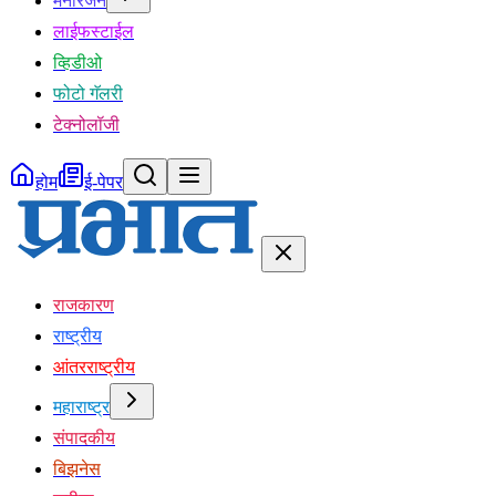
मनोरंजन
लाईफस्टाईल
व्हिडीओ
फोटो गॅलरी
टेक्नोलॉजी
होम
ई-पेपर
राजकारण
राष्ट्रीय
आंतरराष्ट्रीय
महाराष्ट्र
संपादकीय
बिझनेस