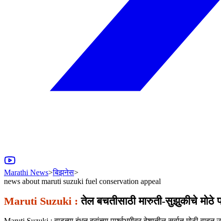
Marathi News
>
बिझनेस
>
news about maruti suzuki fuel conservation appeal
Maruti Suzuki :
तेल बचतीसाठी मारुती-सुझुकीचे मोठे पा
Maruti Suzuki : वाढत्या इंधन दरांच्या पार्श्वभूमीवर देशातील सर्वात मोठी व