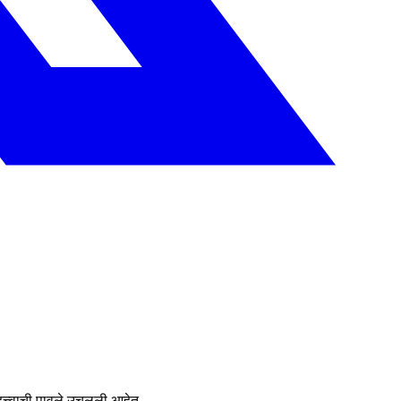
हत्त्वाची पावले उचलली आहेत.