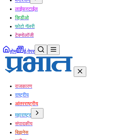
मनोरंजन
लाईफस्टाईल
व्हिडीओ
फोटो गॅलरी
टेक्नोलॉजी
होम
ई-पेपर
राजकारण
राष्ट्रीय
आंतरराष्ट्रीय
महाराष्ट्र
संपादकीय
बिझनेस