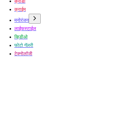
क्रीडा
क्राईम
मनोरंजन
लाईफस्टाईल
व्हिडीओ
फोटो गॅलरी
टेक्नोलॉजी