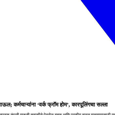
ऊल; कर्मचाऱ्यांना ‘वर्क फ्रॉम होम’, कारपूलिंगचा सल्ला
ाहन उत्पादक कंपनी मारूती सुझुकीने पेट्रोल बचत आणि परकीय चलन वाचवण्यासाठी म