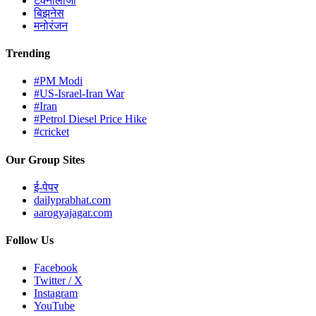
टेक्नोलॉजी
बिझनेस
मनोरंजन
Trending
#PM Modi
#US-Israel-Iran War
#Iran
#Petrol Diesel Price Hike
#cricket
Our Group Sites
ई-पेपर
dailyprabhat.com
aarogyajagar.com
Follow Us
Facebook
Twitter / X
Instagram
YouTube