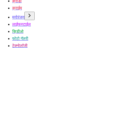
क्रीडा
क्राईम
मनोरंजन
लाईफस्टाईल
व्हिडीओ
फोटो गॅलरी
टेक्नोलॉजी