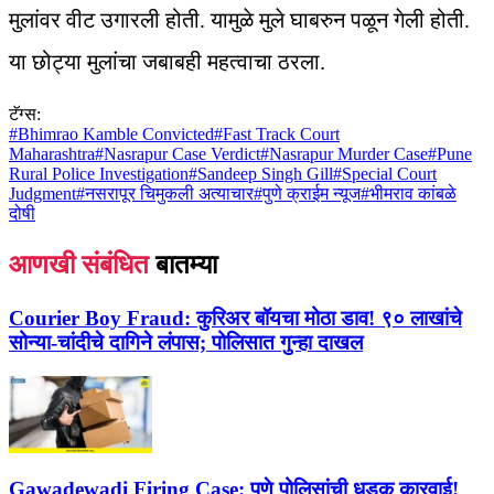
मुलांवर वीट उगारली होती. यामुळे मुले घाबरुन पळून गेली होती.
या छोट्या मुलांचा जबाबही महत्वाचा ठरला.
टॅग्स:
#
Bhimrao Kamble Convicted
#
Fast Track Court
Maharashtra
#
Nasrapur Case Verdict
#
Nasrapur Murder Case
#
Pune
Rural Police Investigation
#
Sandeep Singh Gill
#
Special Court
Judgment
#
नसरापूर चिमुकली अत्याचार
#
पुणे क्राईम न्यूज
#
भीमराव कांबळे
दोषी
आणखी संबंधित
बातम्या
Courier Boy Fraud:
कुरिअर बॉयचा मोठा डाव! ९० लाखांचे
सोन्या-चांदीचे दागिने लंपास; पोलिसात गुन्हा दाखल
Gawadewadi Firing Case:
पुणे पोलिसांची धडक कारवाई!