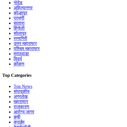
नांदेड
अहिल्यानगर
कोल्हापूर
परभणी
सातारा
हिंगोली
सोलापूर
रत्नागिरी
उत्तर महाराष्ट्र
पश्चिम महाराष्ट्र
मराठवाडा
विदर्भ
कोंकण
Top Categories
Top News
संपादकीय
अग्रलेख
महाराष्ट्र
राजकारण
आरोग्य जागर
कृषी
क्राईम