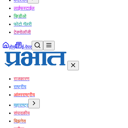
मनोरंजन
लाईफस्टाईल
व्हिडीओ
फोटो गॅलरी
टेक्नोलॉजी
होम
ई-पेपर
राजकारण
राष्ट्रीय
आंतरराष्ट्रीय
महाराष्ट्र
संपादकीय
बिझनेस