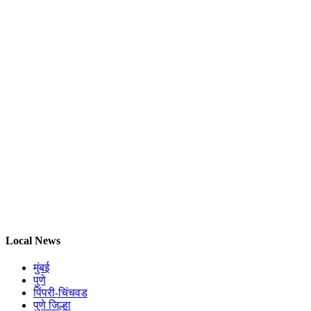
Local News
मुंबई
पुणे
पिंपरी-चिंचवड
पुणे जिल्हा