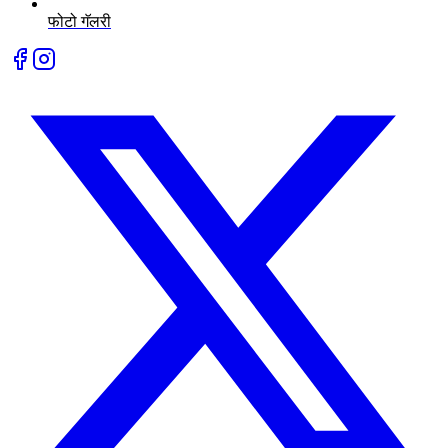
फोटो गॅलरी