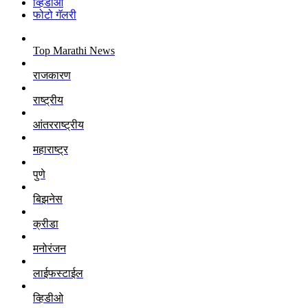
व्हिडीओ
फोटो गॅलरी
Top Marathi News
राजकारण
राष्ट्रीय
आंतरराष्ट्रीय
महाराष्ट्र
पुणे
बिझनेस
क्रीडा
मनोरंजन
लाईफस्टाईल
व्हिडीओ