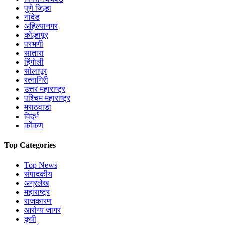
पुणे जिल्हा
नांदेड
अहिल्यानगर
कोल्हापूर
परभणी
सातारा
हिंगोली
सोलापूर
रत्नागिरी
उत्तर महाराष्ट्र
पश्चिम महाराष्ट्र
मराठवाडा
विदर्भ
कोंकण
Top Categories
Top News
संपादकीय
अग्रलेख
महाराष्ट्र
राजकारण
आरोग्य जागर
कृषी