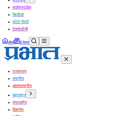
मनोरंजन
लाईफस्टाईल
व्हिडीओ
फोटो गॅलरी
टेक्नोलॉजी
होम
ई-पेपर
राजकारण
राष्ट्रीय
आंतरराष्ट्रीय
महाराष्ट्र
संपादकीय
बिझनेस