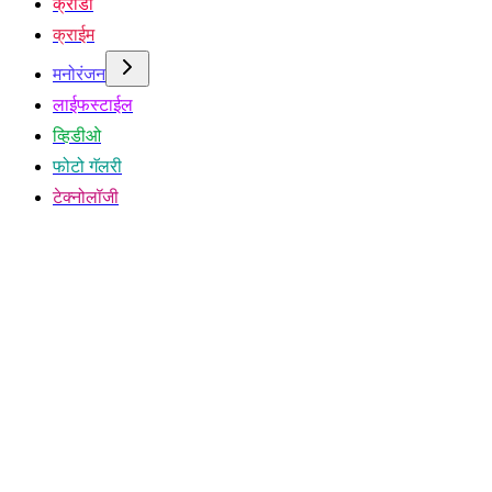
क्रीडा
क्राईम
मनोरंजन
लाईफस्टाईल
व्हिडीओ
फोटो गॅलरी
टेक्नोलॉजी