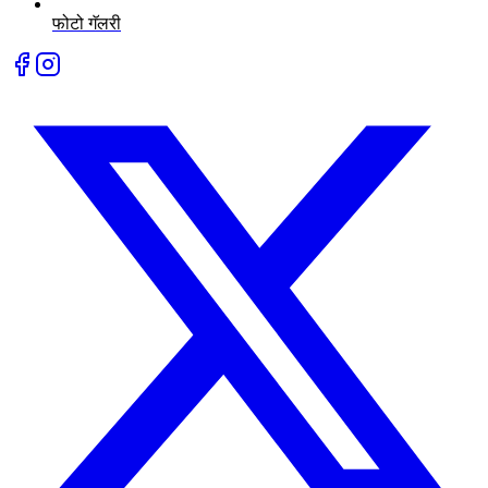
फोटो गॅलरी