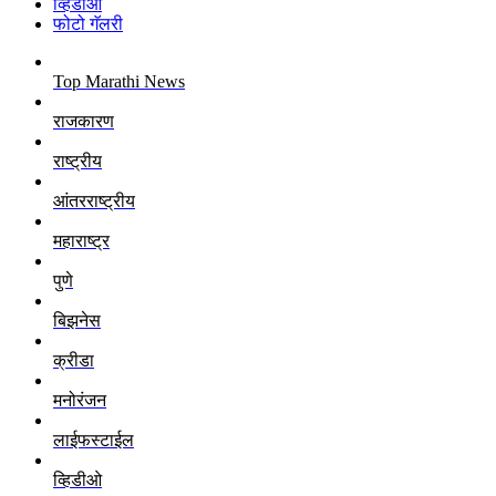
व्हिडीओ
फोटो गॅलरी
Top Marathi News
राजकारण
राष्ट्रीय
आंतरराष्ट्रीय
महाराष्ट्र
पुणे
बिझनेस
क्रीडा
मनोरंजन
लाईफस्टाईल
व्हिडीओ