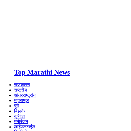
Top Marathi News
राजकारण
राष्ट्रीय
आंतरराष्ट्रीय
महाराष्ट्र
पुणे
बिझनेस
क्रीडा
मनोरंजन
लाईफस्टाईल