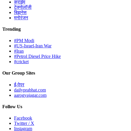
क्राईम
टेक्नोलॉजी
बिझनेस
मनोरंजन
Trending
#PM Modi
#US-Israel-Iran War
#Iran
#Petrol Diesel Price Hike
#cricket
Our Group Sites
ई-पेपर
dailyprabhat.com
aarogyajagar.com
Follow Us
Facebook
Twitter / X
Instagram