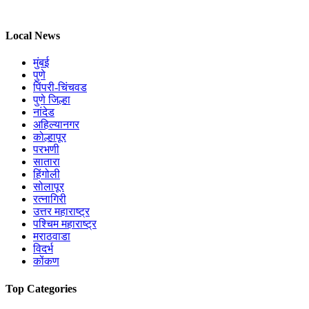
Local News
मुंबई
पुणे
पिंपरी-चिंचवड
पुणे जिल्हा
नांदेड
अहिल्यानगर
कोल्हापूर
परभणी
सातारा
हिंगोली
सोलापूर
रत्नागिरी
उत्तर महाराष्ट्र
पश्चिम महाराष्ट्र
मराठवाडा
विदर्भ
कोंकण
Top Categories