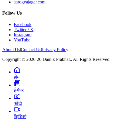
aarogyajagar.com
Follow Us
Facebook
Twitter / X
Instagram
YouTube
About Us
|
Contact Us
|
Privacy Policy
Copyright © 2026-26 Dainik Prabhat., All Rights Reserved.
होम
ई-पेपर
फोटो
व्हिडिओ