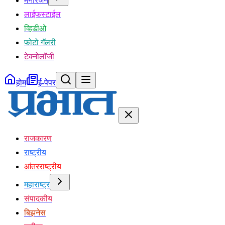
मनोरंजन
लाईफस्टाईल
व्हिडीओ
फोटो गॅलरी
टेक्नोलॉजी
होम
ई-पेपर
राजकारण
राष्ट्रीय
आंतरराष्ट्रीय
महाराष्ट्र
संपादकीय
बिझनेस