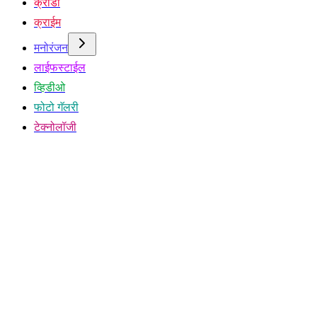
क्रीडा
क्राईम
मनोरंजन
लाईफस्टाईल
व्हिडीओ
फोटो गॅलरी
टेक्नोलॉजी