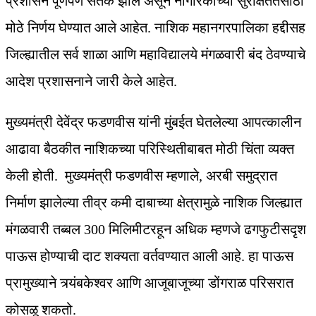
प्रशासन पूर्णपणे सतर्क झाले असून नागरिकांच्या सुरक्षिततेसाठी
मोठे निर्णय घेण्यात आले आहेत. नाशिक महानगरपालिका हद्दीसह
जिल्ह्यातील सर्व शाळा आणि महाविद्यालये मंगळवारी बंद ठेवण्याचे
आदेश प्रशासनाने जारी केले आहेत.
मुख्यमंत्री देवेंद्र फडणवीस यांनी मुंबईत घेतलेल्या आपत्कालीन
आढावा बैठकीत नाशिकच्या परिस्थितीबाबत मोठी चिंता व्यक्त
केली होती. मुख्यमंत्री फडणवीस म्हणाले, अरबी समुद्रात
निर्माण झालेल्या तीव्र कमी दाबाच्या क्षेत्रामुळे नाशिक जिल्ह्यात
मंगळवारी तब्बल 300 मिलिमीटरहून अधिक म्हणजे ढगफुटीसदृश
पाऊस होण्याची दाट शक्यता वर्तवण्यात आली आहे. हा पाऊस
प्रामुख्याने त्र्यंबकेश्वर आणि आजूबाजूच्या डोंगराळ परिसरात
कोसळू शकतो.