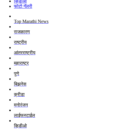
व्हिडीओ
फोटो गॅलरी
Top Marathi News
राजकारण
राष्ट्रीय
आंतरराष्ट्रीय
महाराष्ट्र
पुणे
बिझनेस
क्रीडा
मनोरंजन
लाईफस्टाईल
व्हिडीओ