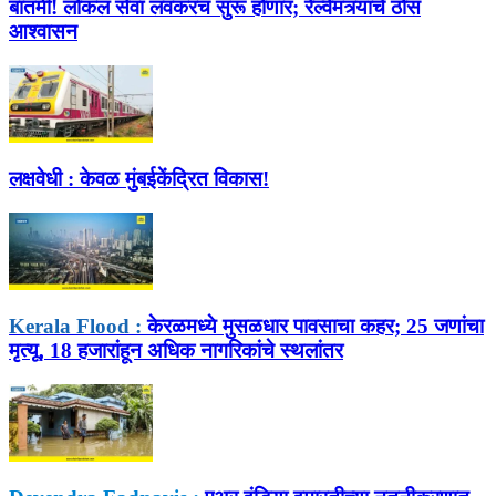
बातमी! लोकल सेवा लवकरच सुरू होणार; रेल्वेमंत्र्यांचे ठोस
आश्वासन
लक्षवेधी :
केवळ मुंबईकेंद्रित विकास!
Kerala Flood :
केरळमध्ये मुसळधार पावसाचा कहर; 25 जणांचा
मृत्यू, 18 हजारांहून अधिक नागरिकांचे स्थलांतर