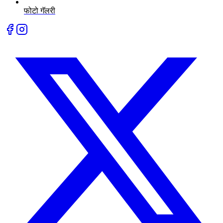
फोटो गॅलरी