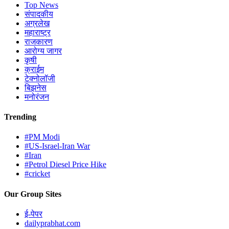
Top News
संपादकीय
अग्रलेख
महाराष्ट्र
राजकारण
आरोग्य जागर
कृषी
क्राईम
टेक्नोलॉजी
बिझनेस
मनोरंजन
Trending
#PM Modi
#US-Israel-Iran War
#Iran
#Petrol Diesel Price Hike
#cricket
Our Group Sites
ई-पेपर
dailyprabhat.com