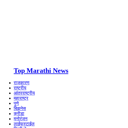
Top Marathi News
राजकारण
राष्ट्रीय
आंतरराष्ट्रीय
महाराष्ट्र
पुणे
बिझनेस
क्रीडा
मनोरंजन
लाईफस्टाईल