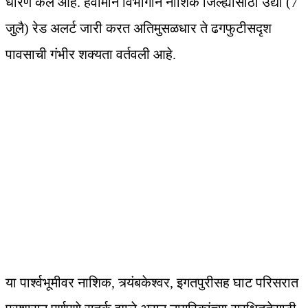
धारण केले आहे. हवामान विभागाने नाशिक जिल्ह्यासाठी उद्या (7
जुलै) रेड अलर्ट जारी करत अतिमुसळधार ते ढगफुटीसदृश
पावसाची गंभीर शक्यता वर्तवली आहे.
या पार्श्वभूमीवर नाशिक, त्र्यंबकेश्वर, इगतपुरीसह घाट परिसरात