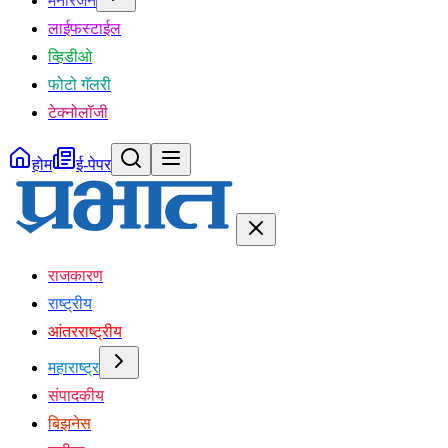
मनोरंजन
लाईफस्टाईल
व्हिडीओ
फोटो गॅलरी
टेक्नोलॉजी
होम
ई-पेपर
राजकारण
राष्ट्रीय
आंतरराष्ट्रीय
महाराष्ट्र
संपादकीय
बिझनेस