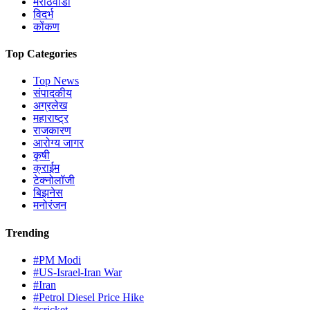
मराठवाडा
विदर्भ
कोंकण
Top Categories
Top News
संपादकीय
अग्रलेख
महाराष्ट्र
राजकारण
आरोग्य जागर
कृषी
क्राईम
टेक्नोलॉजी
बिझनेस
मनोरंजन
Trending
#PM Modi
#US-Israel-Iran War
#Iran
#Petrol Diesel Price Hike
#cricket