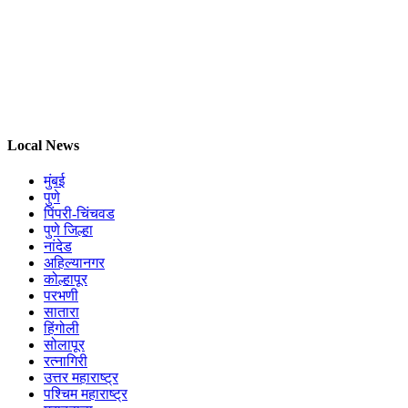
Local News
मुंबई
पुणे
पिंपरी-चिंचवड
पुणे जिल्हा
नांदेड
अहिल्यानगर
कोल्हापूर
परभणी
सातारा
हिंगोली
सोलापूर
रत्नागिरी
उत्तर महाराष्ट्र
पश्चिम महाराष्ट्र