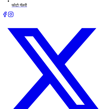
फोटो गॅलरी