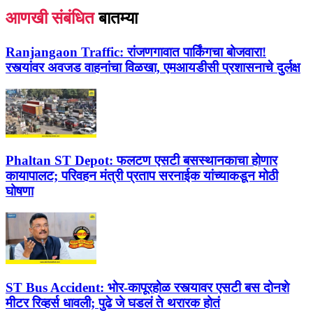
आणखी संबंधित
बातम्या
Ranjangaon Traffic:
रांजणगावात पार्किंगचा बोजवारा!
रस्त्यांवर अवजड वाहनांचा विळखा, एमआयडीसी प्रशासनाचे दुर्लक्ष
Phaltan ST Depot:
फलटण एसटी बसस्थानकाचा होणार
कायापालट; परिवहन मंत्री प्रताप सरनाईक यांच्याकडून मोठी
घोषणा
ST Bus Accident:
भोर-कापूरहोळ रस्त्यावर एसटी बस दोनशे
मीटर रिव्हर्स धावली; पुढे जे घडलं ते थरारक होतं