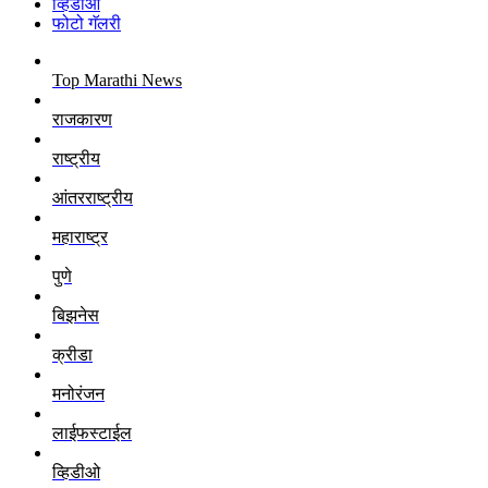
व्हिडीओ
फोटो गॅलरी
Top Marathi News
राजकारण
राष्ट्रीय
आंतरराष्ट्रीय
महाराष्ट्र
पुणे
बिझनेस
क्रीडा
मनोरंजन
लाईफस्टाईल
व्हिडीओ