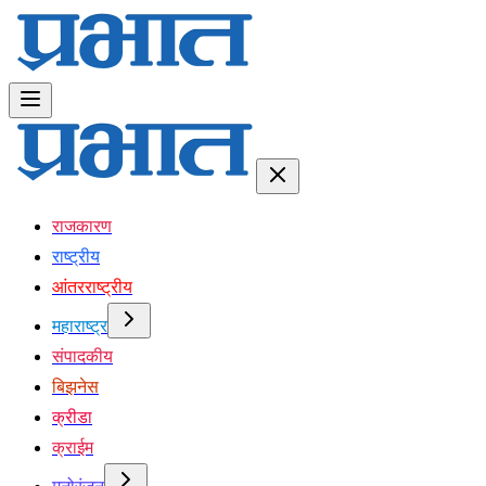
राजकारण
राष्ट्रीय
आंतरराष्ट्रीय
महाराष्ट्र
संपादकीय
बिझनेस
क्रीडा
क्राईम