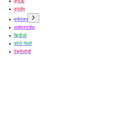
क्रीडा
क्राईम
मनोरंजन
लाईफस्टाईल
व्हिडीओ
फोटो गॅलरी
टेक्नोलॉजी