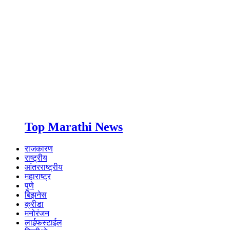
Top Marathi News
राजकारण
राष्ट्रीय
आंतरराष्ट्रीय
महाराष्ट्र
पुणे
बिझनेस
क्रीडा
मनोरंजन
लाईफस्टाईल