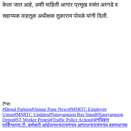
केला जात आहे, अशी माहिती आगार प्रमुख वसंत अरगडे व
सहाय्यक वाहतूक अधीक्षक तुकाराम पोवळे यांनी दिली.
टॅग्स:
#
Illegal Parking
#
Junnar Pune News
#
MSRTC Employee
Union
#
MSRTC Updates
#
Narayangaon Bus Stand
#
Narayangaon
Depot
#
ST Worker Protest
#
Traffic Police Action
#
अनधिकृत
पार्किंग
#
एस.टी. कर्मचारी आंदोलन
#
नारायणगाव आगार
#
नारायणगाव बसस्थानक