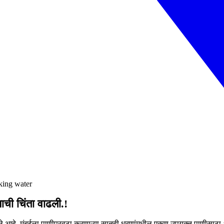
king water
्याची चिंता वाढली.!
ढवले आहे. मुंबईला पाणीपुरवठा करणाऱ्या सातही धरणांमधील एकूण उपयुक्त पाणीसाठा