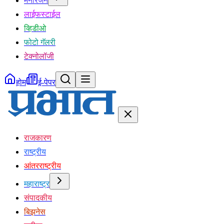
मनोरंजन
लाईफस्टाईल
व्हिडीओ
फोटो गॅलरी
टेक्नोलॉजी
होम
ई-पेपर
राजकारण
राष्ट्रीय
आंतरराष्ट्रीय
महाराष्ट्र
संपादकीय
बिझनेस