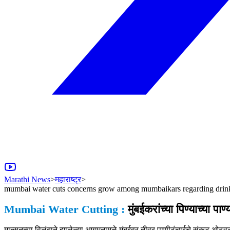
Marathi News
>
महाराष्ट्र
>
mumbai water cuts concerns grow among mumbaikars regarding drin
Mumbai Water Cutting :
मुंबईकरांच्या पिण्याच्या पाण
मान्सूनच्या विलंबाने झालेल्या आगमनामुळे मुंबईवर तीव्र पाणीटंचाईचे संकट ओ