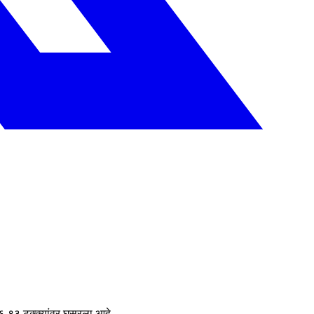
 ६.९३ टक्क्यांवर घसरला आहे.