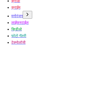
क्रीडा
क्राईम
मनोरंजन
लाईफस्टाईल
व्हिडीओ
फोटो गॅलरी
टेक्नोलॉजी