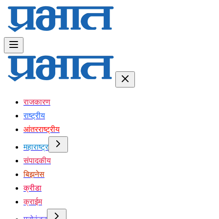
राजकारण
राष्ट्रीय
आंतरराष्ट्रीय
महाराष्ट्र
संपादकीय
बिझनेस
क्रीडा
क्राईम