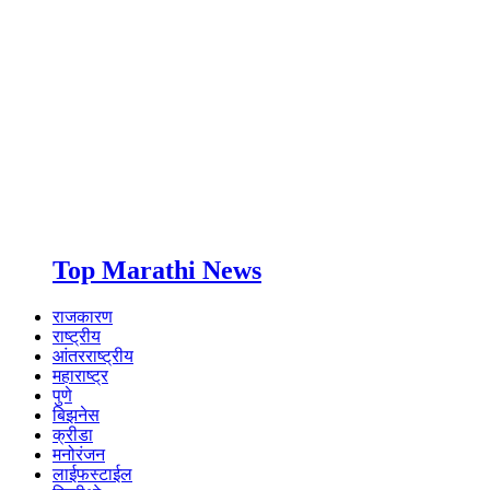
Top Marathi News
राजकारण
राष्ट्रीय
आंतरराष्ट्रीय
महाराष्ट्र
पुणे
बिझनेस
क्रीडा
मनोरंजन
लाईफस्टाईल