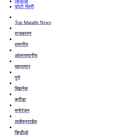
व्हिडीओ
फोटो गॅलरी
Top Marathi News
राजकारण
राष्ट्रीय
आंतरराष्ट्रीय
महाराष्ट्र
पुणे
बिझनेस
क्रीडा
मनोरंजन
लाईफस्टाईल
व्हिडीओ