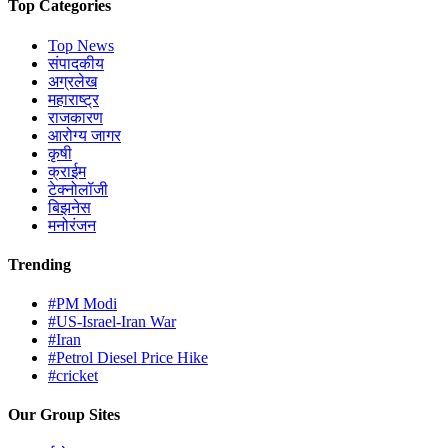
Top Categories
Top News
संपादकीय
अग्रलेख
महाराष्ट्र
राजकारण
आरोग्य जागर
कृषी
क्राईम
टेक्नोलॉजी
बिझनेस
मनोरंजन
Trending
#PM Modi
#US-Israel-Iran War
#Iran
#Petrol Diesel Price Hike
#cricket
Our Group Sites