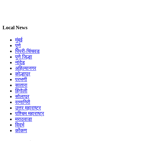
Local News
मुंबई
पुणे
पिंपरी-चिंचवड
पुणे जिल्हा
नांदेड
अहिल्यानगर
कोल्हापूर
परभणी
सातारा
हिंगोली
सोलापूर
रत्नागिरी
उत्तर महाराष्ट्र
पश्चिम महाराष्ट्र
मराठवाडा
विदर्भ
कोंकण