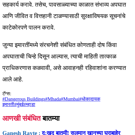
सहकार्य करावे. तसेच, पावसाळ्याच्या काळात संभाव्य अपघात
आणि जीवित व वित्तहानी टाळण्यासाठी सुरक्षाविषयक सूचनांचे
काटेकोरपणे पालन करावे.
जुन्या इमारतींमध्ये संरचनेशी संबंधित कोणताही दोष किंवा
अपघाताची चिन्हे दिसून आल्यास, त्याची माहिती तात्काळ
प्राधिकरणास कळवावी, असे आवाहनही रहिवाशांना करण्यात
आले आहे.
टॅग्स:
#
Dangerous Buildings
#
Mhada
#
Mumbai
#
धोकादायक
इमारती
#
मुंबई
#
म्हाडा
आणखी संबंधित
बातम्या
Ganesh Rayte :
दु:खद बातमी! सलमान खानच्या घराबाहेर