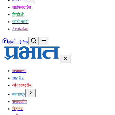
मनोरंजन
लाईफस्टाईल
व्हिडीओ
फोटो गॅलरी
टेक्नोलॉजी
होम
ई-पेपर
राजकारण
राष्ट्रीय
आंतरराष्ट्रीय
महाराष्ट्र
संपादकीय
बिझनेस