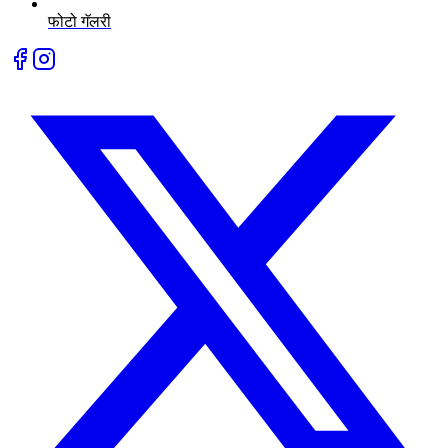
फोटो गॅलरी