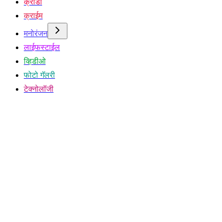
क्रीडा
क्राईम
मनोरंजन
लाईफस्टाईल
व्हिडीओ
फोटो गॅलरी
टेक्नोलॉजी