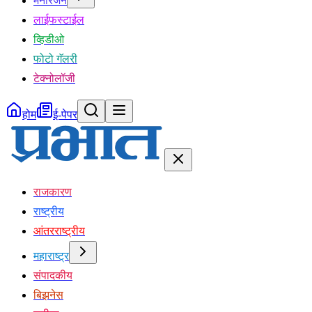
मनोरंजन
लाईफस्टाईल
व्हिडीओ
फोटो गॅलरी
टेक्नोलॉजी
होम
ई-पेपर
राजकारण
राष्ट्रीय
आंतरराष्ट्रीय
महाराष्ट्र
संपादकीय
बिझनेस