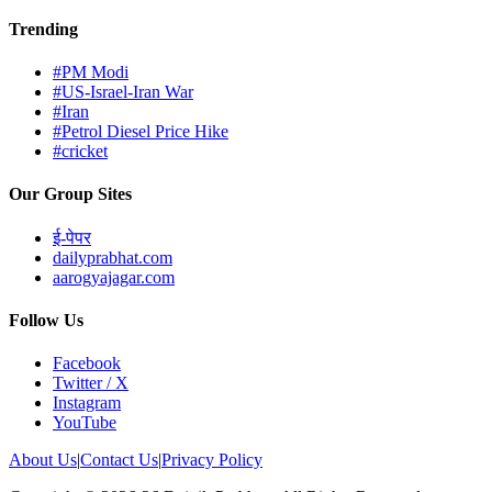
Trending
#PM Modi
#US-Israel-Iran War
#Iran
#Petrol Diesel Price Hike
#cricket
Our Group Sites
ई-पेपर
dailyprabhat.com
aarogyajagar.com
Follow Us
Facebook
Twitter / X
Instagram
YouTube
About Us
|
Contact Us
|
Privacy Policy