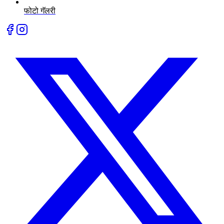
फोटो गॅलरी