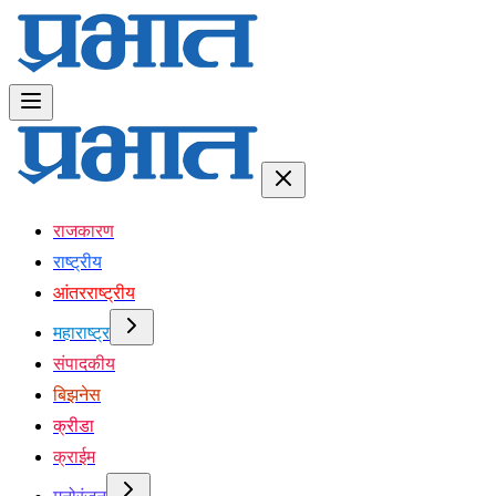
राजकारण
राष्ट्रीय
आंतरराष्ट्रीय
महाराष्ट्र
संपादकीय
बिझनेस
क्रीडा
क्राईम