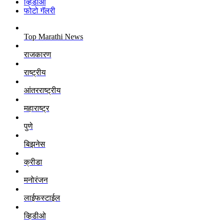
व्हिडीओ
फोटो गॅलरी
Top Marathi News
राजकारण
राष्ट्रीय
आंतरराष्ट्रीय
महाराष्ट्र
पुणे
बिझनेस
क्रीडा
मनोरंजन
लाईफस्टाईल
व्हिडीओ