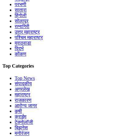
परभणी
सातारा
हिंगोली
सोलापूर
रत्नागिरी
उत्तर महाराष्ट्र
पश्चिम महाराष्ट्र
मराठवाडा
विदर्भ
कोंकण
Top Categories
Top News
संपादकीय
अग्रलेख
महाराष्ट्र
राजकारण
आरोग्य जागर
कृषी
क्राईम
टेक्नोलॉजी
बिझनेस
मनोरंजन