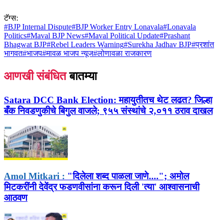
टॅग्स:
#
BJP Internal Dispute
#
BJP Worker Entry Lonavala
#
Lonavala
Politics
#
Maval BJP News
#
Maval Political Update
#
Prashant
Bhagwat BJP
#
Rebel Leaders Warning
#
Surekha Jadhav BJP
#
प्रशांत
भागवत
#
भाजप
#
मावळ भाजप न्यूज
#
लोणावळा राजकारण
आणखी संबंधित
बातम्या
Satara DCC Bank Election:
महायुतीतच थेट लढत? जिल्हा
बँक निवडणुकीचे बिगुल वाजले; ९५५ संस्थांचे २,०११ ठराव दाखल
Amol Mitkari :
"दिलेला शब्द पाळला जाणे...."; अमोल
मिटकरींनी देवेंद्र फडणवीसांना करून दिली 'त्या' आश्वासनाची
आठवण