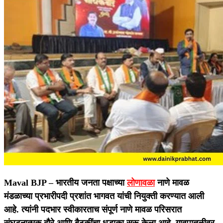
Maval BJP –
भारतीय जनता पक्षाच्या
लोणावळा
नाणे मावळ
मंडळाच्या प्रभारीपदी प्रशांत भागवत यांची नियुक्ती करण्यात आली
आहे. त्यांनी पदभार स्वीकारताच संपूर्ण नाणे मावळ परिसरात