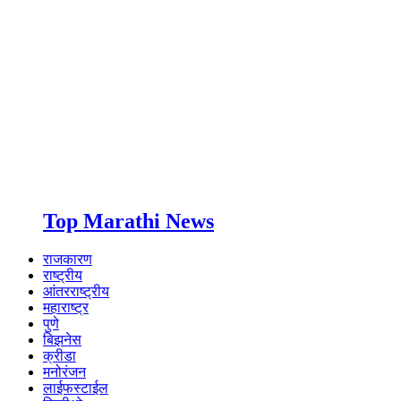
Top Marathi News
राजकारण
राष्ट्रीय
आंतरराष्ट्रीय
महाराष्ट्र
पुणे
बिझनेस
क्रीडा
मनोरंजन
लाईफस्टाईल