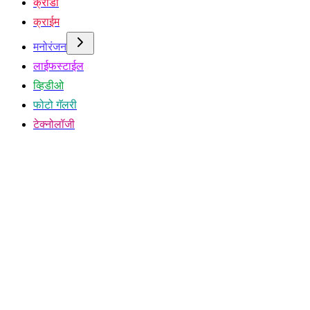
क्रीडा
क्राईम
मनोरंजन
लाईफस्टाईल
व्हिडीओ
फोटो गॅलरी
टेक्नोलॉजी