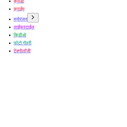
क्रीडा
क्राईम
मनोरंजन
लाईफस्टाईल
व्हिडीओ
फोटो गॅलरी
टेक्नोलॉजी