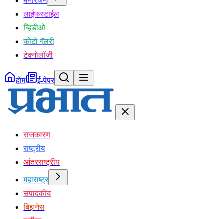
मनोरंजन
लाईफस्टाईल
व्हिडीओ
फोटो गॅलरी
टेक्नोलॉजी
होम
ई-पेपर
राजकारण
राष्ट्रीय
आंतरराष्ट्रीय
महाराष्ट्र
संपादकीय
बिझनेस