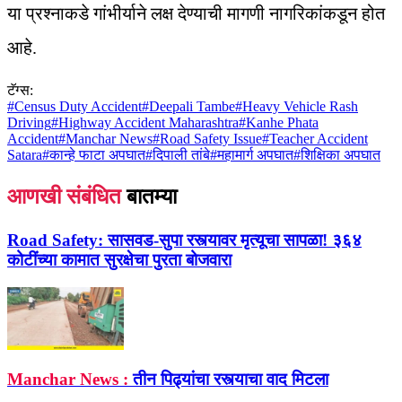
या प्रश्नाकडे गांभीर्याने लक्ष देण्याची मागणी नागरिकांकडून होत
आहे.
टॅग्स:
#
Census Duty Accident
#
Deepali Tambe
#
Heavy Vehicle Rash
Driving
#
Highway Accident Maharashtra
#
Kanhe Phata
Accident
#
Manchar News
#
Road Safety Issue
#
Teacher Accident
Satara
#
कान्हे फाटा अपघात
#
दिपाली तांबे
#
महामार्ग अपघात
#
शिक्षिका अपघात
आणखी संबंधित
बातम्या
Road Safety:
सासवड-सुपा रस्त्यावर मृत्यूचा सापळा! ३६४
कोटींच्या कामात सुरक्षेचा पुरता बोजवारा
Manchar News :
तीन पिढ्यांचा रस्त्याचा वाद मिटला