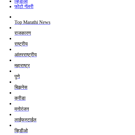
व्हिडीओ
फोटो गॅलरी
Top Marathi News
राजकारण
राष्ट्रीय
आंतरराष्ट्रीय
महाराष्ट्र
पुणे
बिझनेस
क्रीडा
मनोरंजन
लाईफस्टाईल
व्हिडीओ