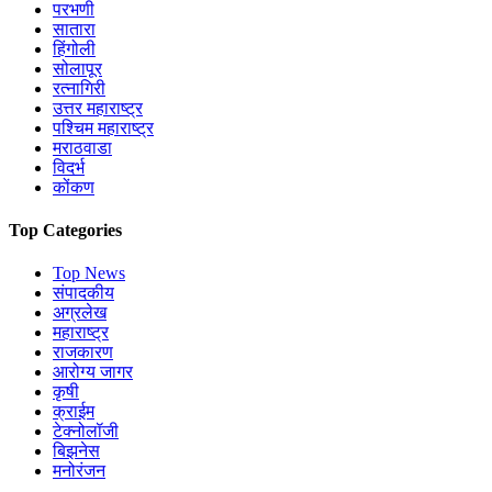
परभणी
सातारा
हिंगोली
सोलापूर
रत्नागिरी
उत्तर महाराष्ट्र
पश्चिम महाराष्ट्र
मराठवाडा
विदर्भ
कोंकण
Top Categories
Top News
संपादकीय
अग्रलेख
महाराष्ट्र
राजकारण
आरोग्य जागर
कृषी
क्राईम
टेक्नोलॉजी
बिझनेस
मनोरंजन