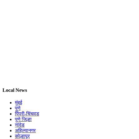
Local News
मुंबई
पुणे
पिंपरी-चिंचवड
पुणे जिल्हा
नांदेड
अहिल्यानगर
कोल्हापूर