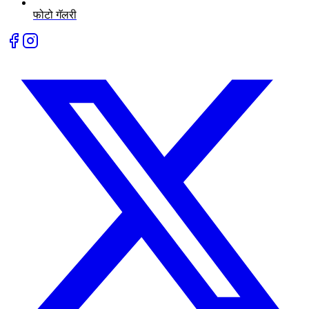
फोटो गॅलरी