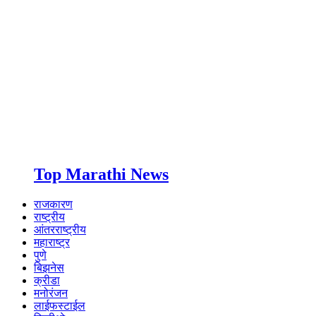
Top Marathi News
राजकारण
राष्ट्रीय
आंतरराष्ट्रीय
महाराष्ट्र
पुणे
बिझनेस
क्रीडा
मनोरंजन
लाईफस्टाईल