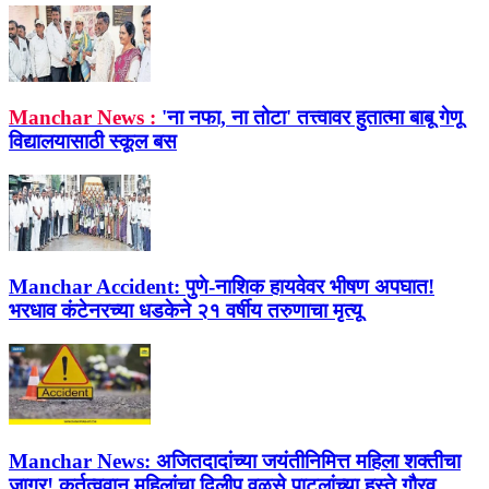
Manchar News :
'ना नफा, ना तोटा' तत्त्वावर हुतात्मा बाबू गेणू
विद्यालयासाठी स्कूल बस
Manchar Accident:
पुणे-नाशिक हायवेवर भीषण अपघात!
भरधाव कंटेनरच्या धडकेने २१ वर्षीय तरुणाचा मृत्यू
Manchar News:
अजितदादांच्या जयंतीनिमित्त महिला शक्तीचा
जागर! कर्तृत्ववान महिलांचा दिलीप वळसे पाटलांच्या हस्ते गौरव