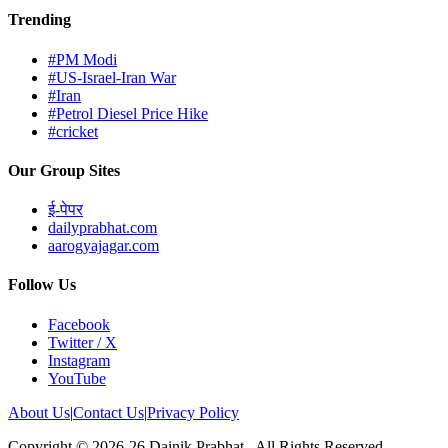
Trending
#PM Modi
#US-Israel-Iran War
#Iran
#Petrol Diesel Price Hike
#cricket
Our Group Sites
ई-पेपर
dailyprabhat.com
aarogyajagar.com
Follow Us
Facebook
Twitter / X
Instagram
YouTube
About Us
|
Contact Us
|
Privacy Policy
Copyright © 2026-26 Dainik Prabhat., All Rights Reserved.