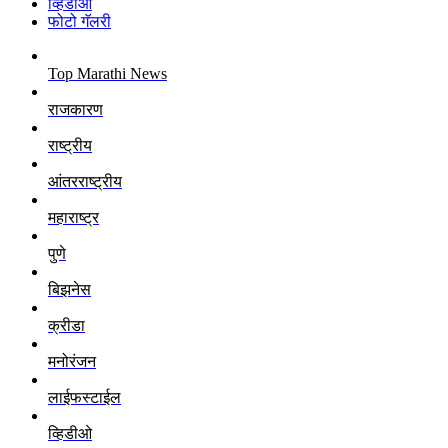
व्हिडीओ
फोटो गॅलरी
Top Marathi News
राजकारण
राष्ट्रीय
आंतरराष्ट्रीय
महाराष्ट्र
पुणे
बिझनेस
क्रीडा
मनोरंजन
लाईफस्टाईल
व्हिडीओ