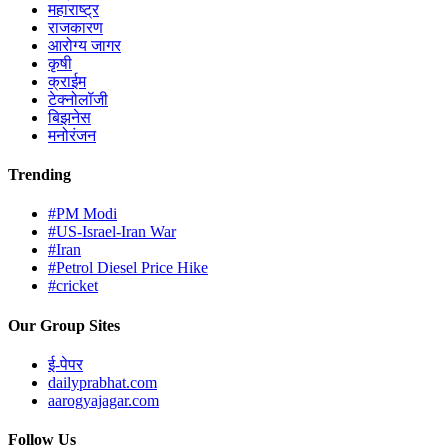
महाराष्ट्र
राजकारण
आरोग्य जागर
कृषी
क्राईम
टेक्नोलॉजी
बिझनेस
मनोरंजन
Trending
#PM Modi
#US-Israel-Iran War
#Iran
#Petrol Diesel Price Hike
#cricket
Our Group Sites
ई-पेपर
dailyprabhat.com
aarogyajagar.com
Follow Us