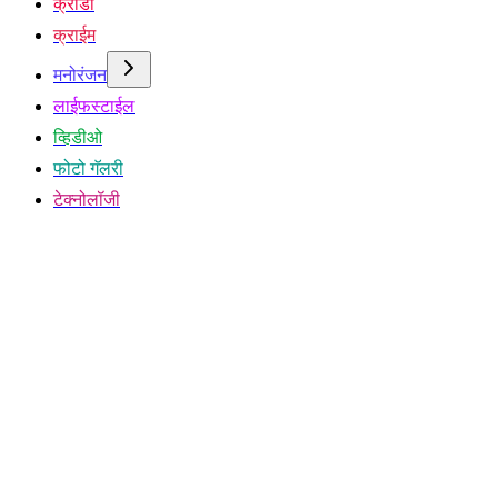
क्रीडा
क्राईम
मनोरंजन
लाईफस्टाईल
व्हिडीओ
फोटो गॅलरी
टेक्नोलॉजी