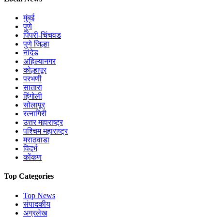
मुंबई
पुणे
पिंपरी-चिंचवड
पुणे जिल्हा
नांदेड
अहिल्यानगर
कोल्हापूर
परभणी
सातारा
हिंगोली
सोलापूर
रत्नागिरी
उत्तर महाराष्ट्र
पश्चिम महाराष्ट्र
मराठवाडा
विदर्भ
कोंकण
Top Categories
Top News
संपादकीय
अग्रलेख