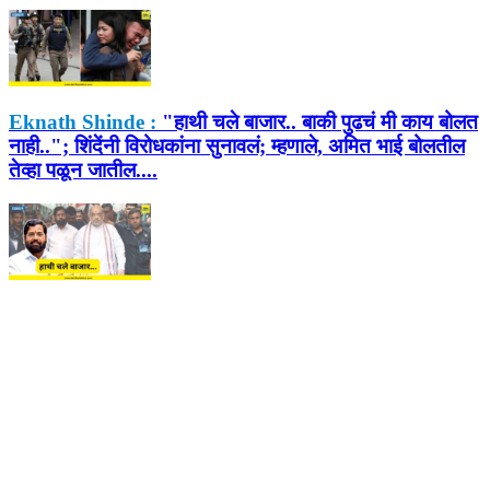
Eknath Shinde :
"हाथी चले बाजार.. बाकी पुढचं मी काय बोलत
नाही.."; शिंदेंनी विरोधकांना सुनावलं; म्हणाले, अमित भाई बोलतील
तेव्हा पळून जातील....