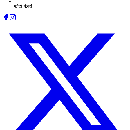
फोटो गॅलरी