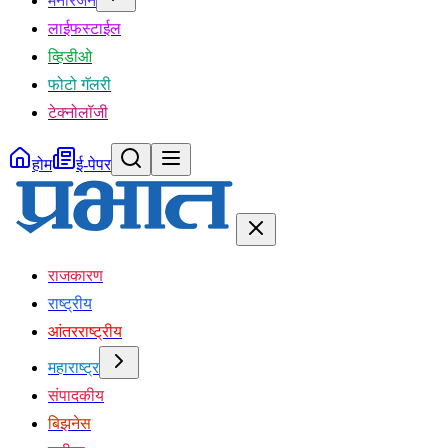
मनोरंजन
लाईफस्टाईल
व्हिडीओ
फोटो गॅलरी
टेक्नोलॉजी
होम
ई-पेपर
राजकारण
राष्ट्रीय
आंतरराष्ट्रीय
महाराष्ट्र
संपादकीय
बिझनेस