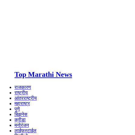
Top Marathi News
राजकारण
राष्ट्रीय
आंतरराष्ट्रीय
महाराष्ट्र
पुणे
बिझनेस
क्रीडा
मनोरंजन
लाईफस्टाईल