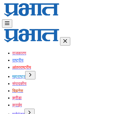
राजकारण
राष्ट्रीय
आंतरराष्ट्रीय
महाराष्ट्र
संपादकीय
बिझनेस
क्रीडा
क्राईम